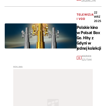
ZAGAŃCZYK
22
TELEWIZJA
WRZ
I VOD
2025
Polskie kino
w Polsat Box
Go. Hity z
Gdyni w
jednej kolekcji
MARIAN
0
SZUTIAK