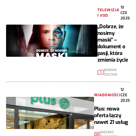
13
TELEWIZJA
CZE
I VOD
2025
„Dobrze, że
nosimy
maski” –
dokument o
pasji, która
zmienia życie
MARIAN
1
SZUTIAK
12
WIADOMOŚCI
CZE
2025
Plus: nowa
oferta łączy
nawet 21 usług
MIESZKO
20