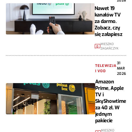
2026
Nawet 19
kanałów TV
za darmo.
Zobacz, czy
się załapiesz
MIESZKO
0
ZAGAŃCZYK
31
TELEWIZJA
MAR
I VOD
2026
Amazon
Prime, Apple
TV i
SkyShowtime
za 40 zł. W
jednym
pakiecie
MIESZKO