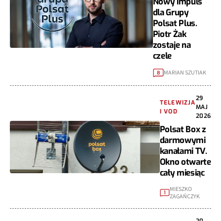
Nowy impuls
dla Grupy
Polsat Plus.
Piotr Żak
zostaje na
czele
MARIAN SZUTIAK
8
29
TELEWIZJA
MAJ
I VOD
2026
Polsat Box z
darmowymi
kanałami TV.
Okno otwarte
cały miesiąc
MIESZKO
1
ZAGAŃCZYK
20