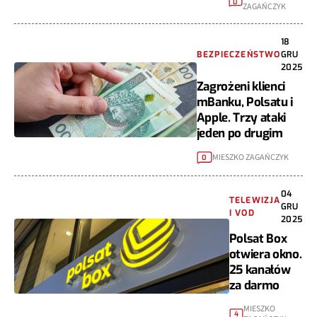
0
ZAGAŃCZYK
18
BEZPIECZEŃSTWO
GRU
2025
Zagrożeni klienci
mBanku, Polsatu i
Apple. Trzy ataki
jeden po drugim
MIESZKO ZAGAŃCZYK
0
04
TELEWIZJA
GRU
I VOD
2025
Polsat Box
otwiera okno.
25 kanałów
za darmo
MIESZKO
4