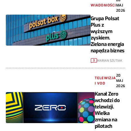
WIADOMOŚCI
MAJ
2026
Grupa Polsat
Plus z
wyższym
zyskiem.
Zielona energia
napędza biznes
MARIAN SZUTIAK
3
20
TELEWIZJA
MAJ
I VOD
2026
Kanał Zero
wchodzi do
telewizji.
Wielka
zmiana na
pilotach