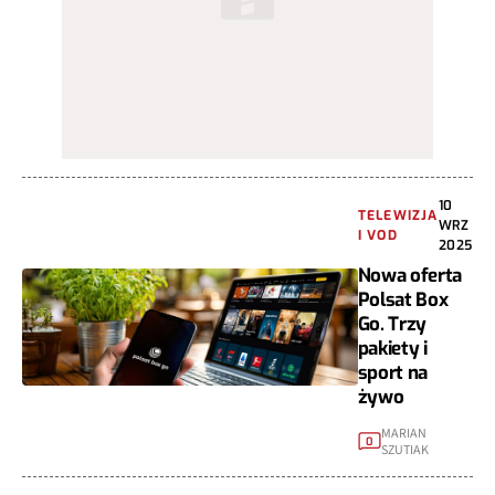
10
TELEWIZJA
WRZ
I VOD
2025
Nowa oferta
Polsat Box
Go. Trzy
pakiety i
sport na
żywo
MARIAN
0
SZUTIAK