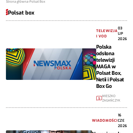
Strona główna
Polsat Box
Polsat box
03
TELEWIZJA
LIP
I VOD
2026
Polska
odsłona
telewizji
MAGA w
Polsat Box,
Netii i Polsat
Box Go
MIESZKO
5
ZAGAŃCZYK
16
WIADOMOŚCI
CZE
2026