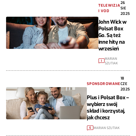
26
TELEWIZJA
SIE
I VOD
2025
John Wick w
Polsat Box
Go. Są też
inne hity na
wrzesień
MARIAN
1
SZUTIAK
18
SPONSOROWANE
CZE
2025
Plus i Polsat Box –
wybierz swój
skład i korzystaj,
jak chcesz
MARIAN SZUTIAK
6