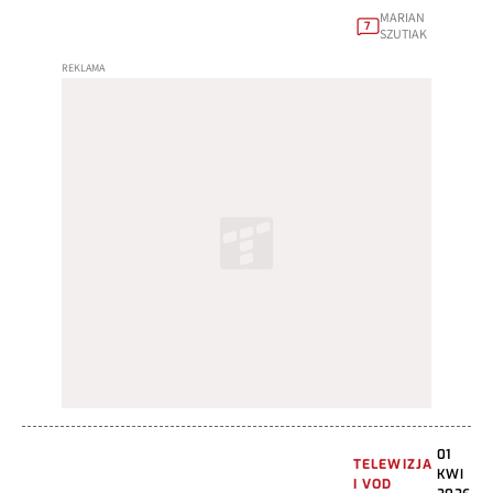
MARIAN
7
SZUTIAK
01
TELEWIZJA
KWI
I VOD