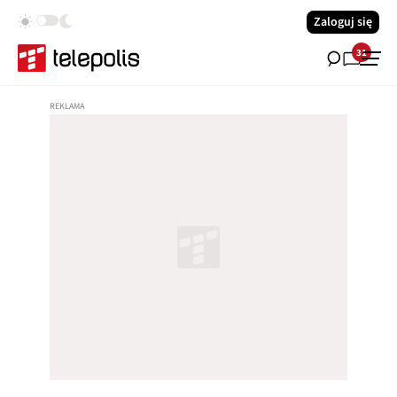
Zaloguj się
31