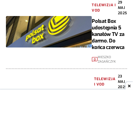
29
TELEWIZJA I
MAJ
VOD
2025
Polsat Box
udostępnia 5
kanałów TV za
darmo. Do
końca czerwca
MIESZKO
0
ZAGAŃCZYK
23
TELEWIZJA
MAJ
I VOD
2025
Polsat Box Go
„PARKuje” z
nową serią o
polskich
parkach
narodowych