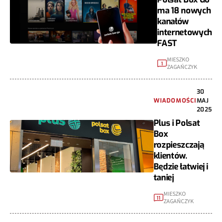
ma 18 nowych
kanałów
internetowych
FAST
MIESZKO
1
ZAGAŃCZYK
30
WIADOMOŚCI
MAJ
2025
Plus i Polsat
Box
rozpieszczają
klientów.
Będzie łatwiej i
taniej
MIESZKO
11
ZAGAŃCZYK