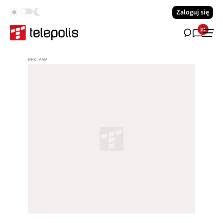
Zaloguj się
21