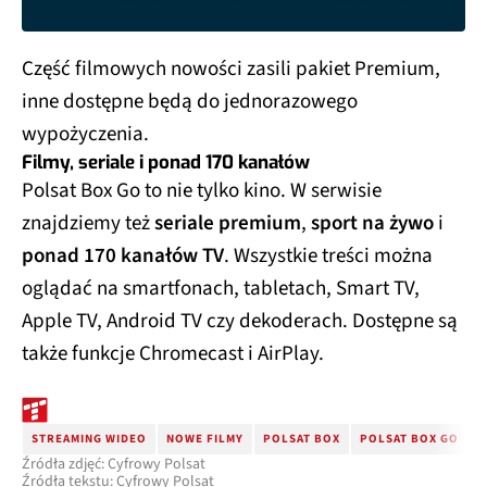
Część filmowych nowości zasili pakiet Premium,
inne dostępne będą do jednorazowego
wypożyczenia.
Filmy, seriale i ponad 170 kanałów
Polsat Box Go to nie tylko kino. W serwisie
znajdziemy też
seriale premium
,
sport na żywo
i
ponad 170 kanałów TV
. Wszystkie treści można
oglądać na smartfonach, tabletach, Smart TV,
Apple TV, Android TV czy dekoderach. Dostępne są
także funkcje Chromecast i AirPlay.
STREAMING WIDEO
NOWE FILMY
POLSAT BOX
POLSAT BOX GO
W
Źródła zdjęć: Cyfrowy Polsat
Źródła tekstu: Cyfrowy Polsat