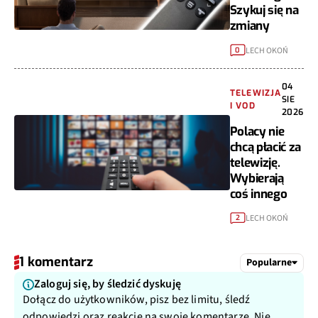
Szykuj się na
zmiany
LECH OKOŃ
0
04
TELEWIZJA
SIE
I VOD
2026
Polacy nie
chcą płacić za
telewizję.
Wybierają
coś innego
LECH OKOŃ
2
1 komentarz
Popularne
Zaloguj się, by śledzić dyskuję
Dołącz do użytkowników, pisz bez limitu, śledź
odpowiedzi oraz reakcje na swoje komentarze. Nie