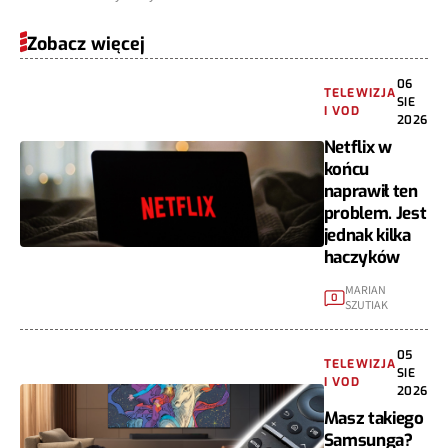
Zobacz więcej
06
TELEWIZJA
SIE
I VOD
2026
Netflix w
końcu
naprawił ten
problem. Jest
jednak kilka
haczyków
MARIAN
0
SZUTIAK
05
TELEWIZJA
SIE
I VOD
2026
Masz takiego
Samsunga?