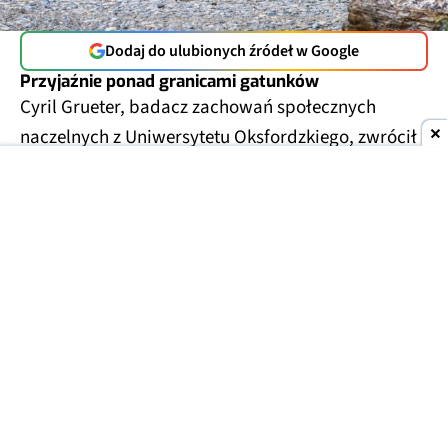
Dodaj do ulubionych źródeł w Google
Przyjaźnie ponad granicami gatunków
Cyril Grueter, badacz zachowań społecznych
naczelnych z Uniwersytetu Oksfordzkiego, zwrócił
na to uwagę w zoo w Szanghaju. Gibbon białolicy
trzymał w rękach mysz, która wpełzła do jego
wybiegu, i głaskał ją zamiast przegonić.