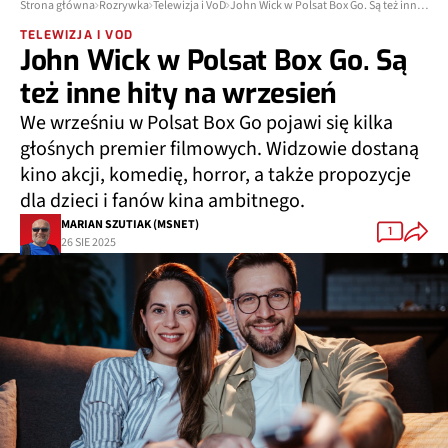
Strona główna
Rozrywka
Telewizja i VoD
John Wick w Polsat Box Go. Są też inne hity na wrzesień
TELEWIZJA I VOD
John Wick w Polsat Box Go. Są
też inne hity na wrzesień
We wrześniu w Polsat Box Go pojawi się kilka
głośnych premier filmowych. Widzowie dostaną
kino akcji, komedię, horror, a także propozycje
dla dzieci i fanów kina ambitnego.
MARIAN SZUTIAK (MSNET)
1
26 SIE 2025