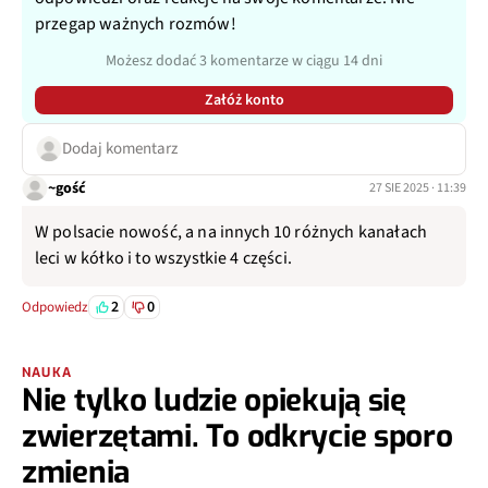
przegap ważnych rozmów!
Możesz dodać 3 komentarze w ciągu 14 dni
Załóż konto
Dodaj komentarz
~gość
27 SIE 2025 · 11:39
W polsacie nowość, a na innych 10 różnych kanałach
leci w kółko i to wszystkie 4 części.
2
0
Odpowiedz
NAUKA
Nie tylko ludzie opiekują się
zwierzętami. To odkrycie sporo
zmienia