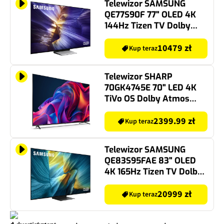
Telewizor SAMSUNG
QE77S90F 77" OLED 4K
144Hz Tizen TV Dolby
Atmos HDMI 2.1
10479 zł
Kup teraz
Telewizor SHARP
70GK4745E 70" LED 4K
TiVo OS Dolby Atmos
Dolby Vision HDMI 2.1
2399.99 zł
Kup teraz
Telewizor SAMSUNG
QE83S95FAE 83" OLED
4K 165Hz Tizen TV Dolby
Atmos HDMI 2.1
20999 zł
Kup teraz