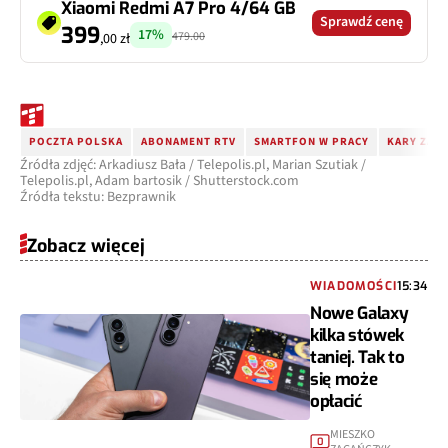
Xiaomi Redmi A7 Pro 4/64 GB
Sprawdź cenę
399
17%
479.00
,00 zł
POCZTA POLSKA
ABONAMENT RTV
SMARTFON W PRACY
KARY ZA 
Źródła zdjęć: Arkadiusz Bała / Telepolis.pl, Marian Szutiak /
Telepolis.pl, Adam bartosik / Shutterstock.com
Źródła tekstu: Bezprawnik
Zobacz więcej
WIADOMOŚCI
15:34
Nowe Galaxy
kilka stówek
taniej. Tak to
się może
opłacić
MIESZKO
0