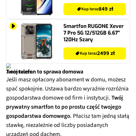
849 zł
Kup teraz
Smartfon RUGONE Xever
7 Pro 5G 12/512GB 6.67"
120Hz Szary
2499 zł
Kup teraz
Twój telefon to sprawa domowa
Jeśli masz opłacony abonament w domu, możesz
spać spokojnie. Ustawa bardzo wyraźnie rozróżnia
gospodarstwa domowe od firm i instytucji.
Twój
prywatny smartfon to po prostu część twojego
gospodarstwa domowego
. Płacisz tam jedną stałą
stawkę, niezależnie od liczby posiadanych
urządzeń pod dachem.