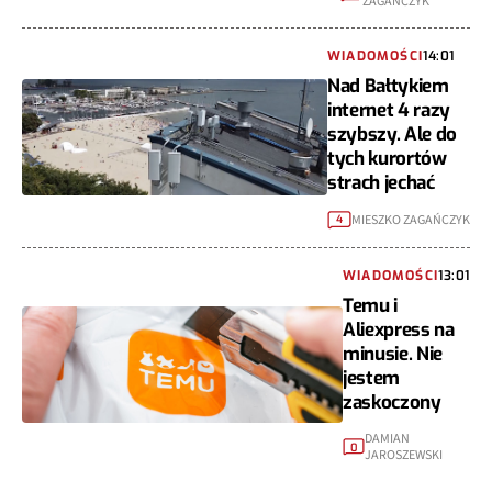
ZAGAŃCZYK
WIADOMOŚCI
14:01
Nad Bałtykiem
internet 4 razy
szybszy. Ale do
tych kurortów
strach jechać
MIESZKO ZAGAŃCZYK
4
WIADOMOŚCI
13:01
Temu i
Aliexpress na
minusie. Nie
jestem
zaskoczony
DAMIAN
0
JAROSZEWSKI