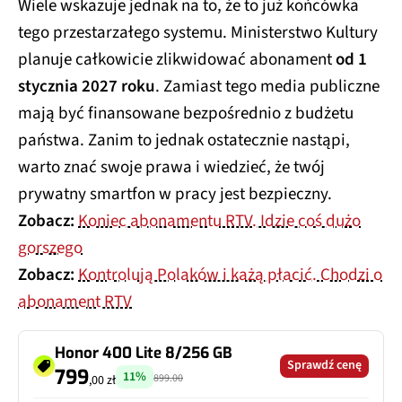
Wiele wskazuje jednak na to, że to już końcówka
tego przestarzałego systemu. Ministerstwo Kultury
planuje całkowicie zlikwidować abonament
od 1
stycznia 2027 roku
. Zamiast tego media publiczne
mają być finansowane bezpośrednio z budżetu
państwa. Zanim to jednak ostatecznie nastąpi,
warto znać swoje prawa i wiedzieć, że twój
prywatny smartfon w pracy jest bezpieczny.
Zobacz:
Koniec abonamentu RTV. Idzie coś dużo
gorszego
Zobacz:
Kontrolują Polaków i każą płacić. Chodzi o
abonament RTV
Honor 400 Lite 8/256 GB
Sprawdź cenę
799
11%
899.00
,00 zł