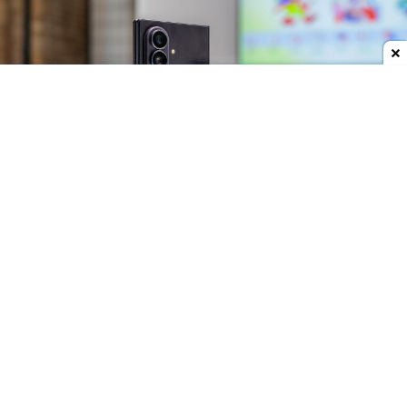
Dodaj do ulubionych źródeł w Google
Trzy składaki, trzy różne pomysły
Tegoroczna rodzina
Galaxy Z
została podzielona
na trzy modele, skierowane do różnych grup
użytkowników.
Galaxy Z Fold8
ma nową
konstrukcję z szerszym ekranem zewnętrznym,