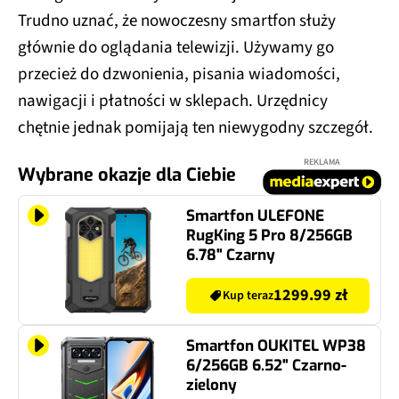
Trudno uznać, że nowoczesny smartfon służy
głównie do oglądania telewizji. Używamy go
przecież do dzwonienia, pisania wiadomości,
nawigacji i płatności w sklepach. Urzędnicy
chętnie jednak pomijają ten niewygodny szczegół.
REKLAMA
Wybrane okazje dla Ciebie
Smartfon ULEFONE
RugKing 5 Pro 8/256GB
6.78" Czarny
1299.99 zł
Kup teraz
Smartfon OUKITEL WP38
6/256GB 6.52" Czarno-
zielony