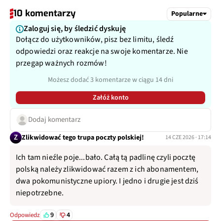
10 komentarzy
Popularne
Zaloguj się, by śledzić dyskuję
Dołącz do użytkowników, pisz bez limitu, śledź
odpowiedzi oraz reakcje na swoje komentarze. Nie
przegap ważnych rozmów!
Możesz dodać 3 komentarze w ciągu 14 dni
Załóż konto
Dodaj komentarz
Z
Zlikwidować tego trupa poczty polskiej!
14 CZE 2026 · 17:14
Ich tam nieźle poje...bało. Całą tą padlinę czyli pocztę
polską należy zlikwidować razem z ich abonamentem,
dwa pokomunistyczne upiory. I jedno i drugie jest dziś
niepotrzebne.
9
4
Odpowiedz