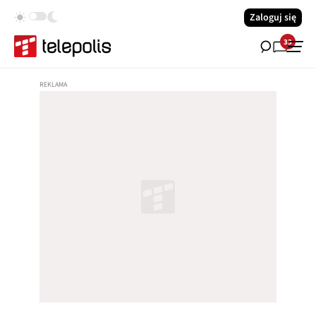
Zaloguj się
33