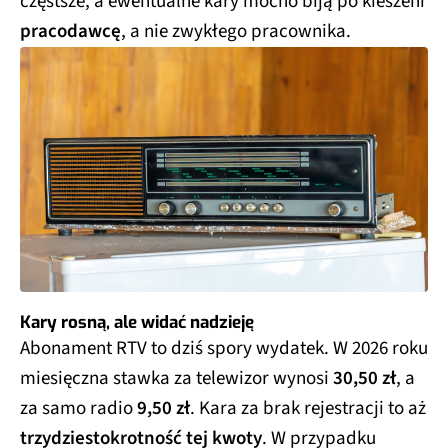
częstsze, a ewentualne kary mocno biją po kieszeni
pracodawcę
, a nie zwykłego pracownika.
Kary rosną, ale widać nadzieję
Abonament RTV to dziś spory wydatek. W 2026 roku
miesięczna stawka za telewizor wynosi
30,50 zł
, a
za samo radio
9,50 zł
. Kara za brak rejestracji to aż
trzydziestokrotność tej kwoty
. W przypadku