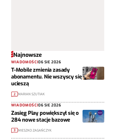
Najnowsze
WIADOMOŚCI
06 SIE 2026
T-Mobile zmienia zasady
abonamentu. Nie wszyscy się
ucieszą
MARIAN SZUTIAK
2
WIADOMOŚCI
06 SIE 2026
Zasięg Play powiększył się o
284 nowe stacje bazowe
MIESZKO ZAGAŃCZYK
3