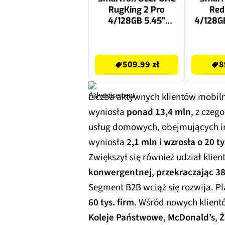
RugKing 2 Pro
Red
4/128GB 5.45"
4/128GB
Pomarańczowy
Z
599 zł
899.99 zł
509.99 zł
8
Liczba aktywnych klientów mobil
wyniosła
ponad 13,4 mln
, z czeg
usług domowych, obejmujących int
wyniosła
2,1 mln i wzrosła o 20 ty
Zwiększył się również udział klie
konwergentnej
,
przekraczając 3
Segment B2B wciąż się rozwija. Pl
60 tys. firm
. Wśród nowych klient
Koleje Państwowe
,
McDonald’s
,
Ż