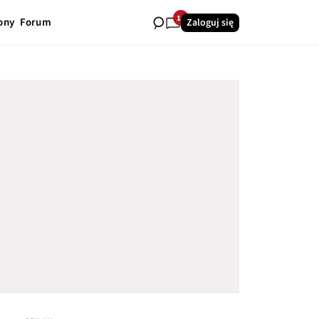
10
ony
Forum
Zaloguj się