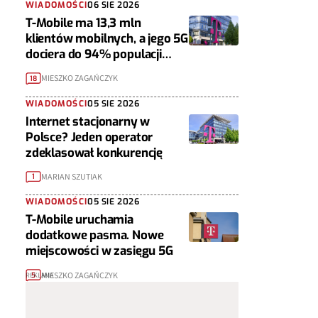
WIADOMOŚCI
06 SIE 2026
T-Mobile ma 13,3 mln
klientów mobilnych, a jego 5G
dociera do 94% populacji
Polski
MIESZKO ZAGAŃCZYK
18
WIADOMOŚCI
05 SIE 2026
Internet stacjonarny w
Polsce? Jeden operator
zdeklasował konkurencję
MARIAN SZUTIAK
1
WIADOMOŚCI
05 SIE 2026
T-Mobile uruchamia
dodatkowe pasma. Nowe
miejscowości w zasięgu 5G
MIESZKO ZAGAŃCZYK
5