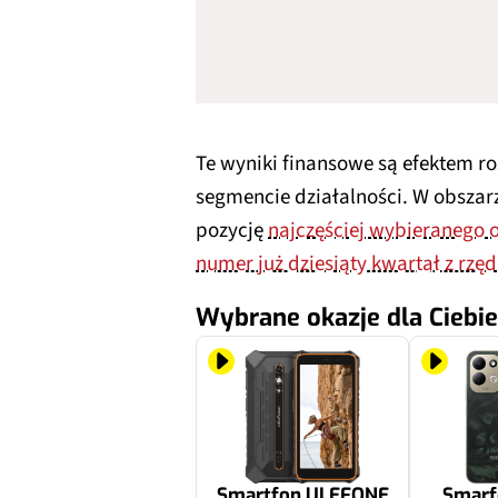
Te wyniki finansowe są efektem r
segmencie działalności. W obszar
pozycję
najczęściej wybieranego 
numer już dziesiąty kwartał z rzę
Wybrane okazje dla Ciebie
Smartfon ULEFONE
Smarf