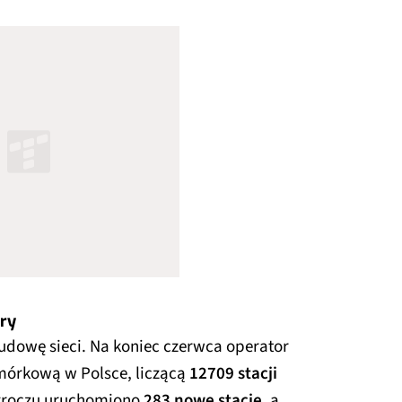
ury
dowę sieci. Na koniec czerwca operator
mórkową w Polsce, liczącą
12709 stacji
ółroczu uruchomiono
283 nowe stacje
, a