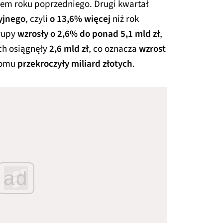
em roku poprzedniego. Drugi kwartał
cyjnego
, czyli
o 13,6% więcej
niż rok
grupy
wzrosły o 2,6% do ponad 5,1 mld zł
,
ch osiągnęły
2,6 mld zł
, co oznacza
wzrost
 domu
przekroczyły miliard złotych
.
ad