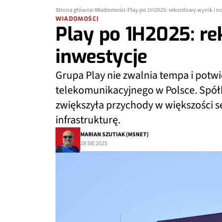
Strona główna
Wiadomości
Play po 1H2025: rekordowy wynik i n
WIADOMOŚCI
Play po 1H2025: r
inwestycje
Grupa Play nie zwalnia tempa i potw
telekomunikacyjnego w Polsce. Spół
zwiększyła przychody w większości s
infrastrukturę.
MARIAN SZUTIAK (MSNET)
28 SIE 2025