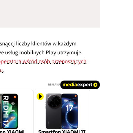
osnącej liczby klientów w każdym
ze usług mobilnych Play utrzymuje
operatora wśród osób przenoszących
du
.
REKLAMA
on XIAOMI
Smartfon XIAOMI 17