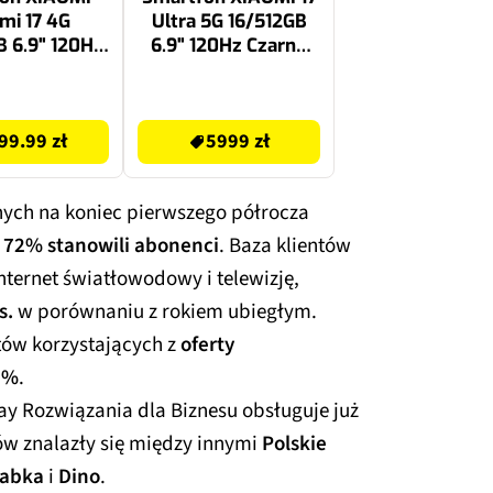
mi 17 4G
Ultra 5G 16/512GB
 6.9" 120Hz
6.9" 120Hz Czarny
ielony
EU
5999 zł
99.99 zł
5999 zł
nych na koniec pierwszego półrocza
o
72% stanowili abonenci
. Baza klientów
ernet światłowodowy i telewizję,
s.
w porównaniu z rokiem ubiegłym.
ntów korzystających z
oferty
8%
.
ay Rozwiązania dla Biznesu obsługuje już
ów znalazły się między innymi
Polskie
abka
i
Dino
.