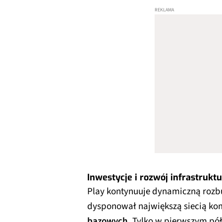
Inwestycje i rozwój infrastrukt
Play kontynuuje dynamiczną rozbu
dysponował największą siecią ko
bazowych
. Tylko w pierwszym p