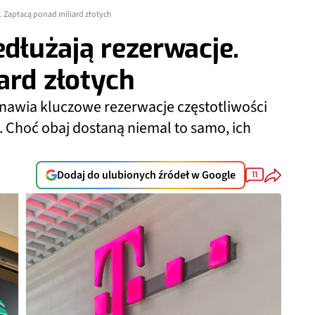
e. Zapłacą ponad miliard złotych
edłużają rezerwacje.
ard złotych
nawia kluczowe rezerwacje częstotliwości
 Choć obaj dostaną niemal to samo, ich
Dodaj do ulubionych źródeł w Google
11