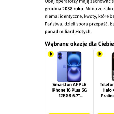
Obaj operatorzy mają zachować sw
grudnia 2038 roku
. Mimo że zakr
niemal identyczne, kwoty, które b
Państwa, dzieli spora przepaść. 
ponad miliard złotych
.
Wybrane okazje dla Ciebie
Smartfon APPLE
Telef
iPhone 16 Plus 5G
Halo 
128GB 6.7"
Pralin
Ultramaryna
B
3699 zł
249 zł