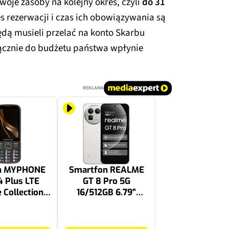
oje zasoby na kolejny okres, czyli
do 31
es rezerwacji i czas ich obowiązywania są
ędą musieli przelać na konto Skarbu
Łącznie do budżetu państwa wpłynie
REKLAMA
on MYPHONE
Smartfon REALME
4 Plus LTE
GT 8 Pro 5G
e Collection
16/512GB 6.79"
rązowy
144Hz Biały
4699.99 zł