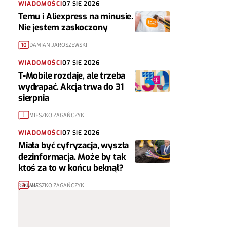
WIADOMOŚCI
07 SIE 2026
Temu i Aliexpress na minusie.
Nie jestem zaskoczony
DAMIAN JAROSZEWSKI
10
WIADOMOŚCI
07 SIE 2026
T-Mobile rozdaje, ale trzeba
wydrapać. Akcja trwa do 31
sierpnia
MIESZKO ZAGAŃCZYK
1
WIADOMOŚCI
07 SIE 2026
Miała być cyfryzacja, wyszła
dezinformacja. Może by tak
ktoś za to w końcu beknął?
MIESZKO ZAGAŃCZYK
4