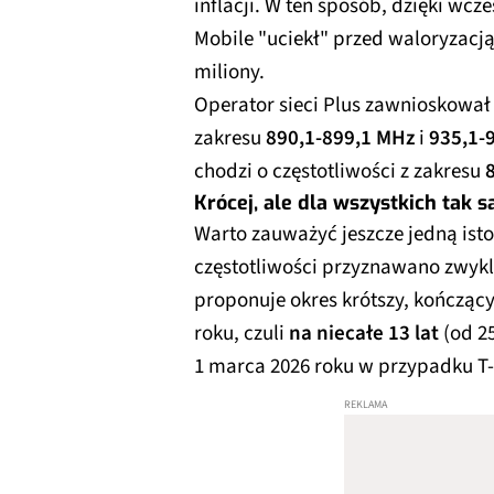
inflacji. W ten sposób, dzięki wc
Mobile "uciekł" przed waloryzacj
miliony.
Operator sieci Plus zawnioskował 
zakresu
890,1-899,1 MHz
i
935,1-
chodzi o częstotliwości z zakresu
Krócej, ale dla wszystkich tak 
Warto zauważyć jeszcze jedną ist
częstotliwości przyznawano zwykl
proponuje okres krótszy, kończący
roku, czuli
na niecałe 13 lat
(od 25
1 marca 2026 roku w przypadku T-