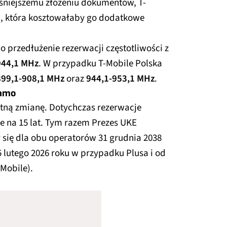
ześniejszemu złożeniu dokumentów, T-
ą, która kosztowałaby go dodatkowe
o przedłużenie rezerwacji częstotliwości z
944,1 MHz
. W przypadku T-Mobile Polska
899,1-908,1 MHz
oraz
944,1-953,1 MHz
.
samo
otną zmianę. Dotychczas rezerwacje
e na 15 lat. Tym razem Prezes UKE
 się dla obu operatorów 31 grudnia 2038
 lutego 2026 roku w przypadku Plusa i od
Mobile).