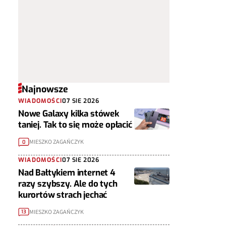
Najnowsze
WIADOMOŚCI
07 SIE 2026
Nowe Galaxy kilka stówek
taniej. Tak to się może opłacić
MIESZKO ZAGAŃCZYK
0
WIADOMOŚCI
07 SIE 2026
Nad Bałtykiem internet 4
razy szybszy. Ale do tych
kurortów strach jechać
MIESZKO ZAGAŃCZYK
13