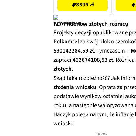
3699 zł
127 milionów złotych różnicy
Projekty decyzji opublikowane pr
Polkomtel
za swój blok o szeroko
590142284,59 zł
. Tymczasem
T-M
zapłaci
462674108,53 zł
. Różnica
złotych
.
Skąd taka rozbieżność? Jak infor
złożenia wniosku
. Opłata za prze
podstawie wyników ostatniej aukcj
roku), a następnie waloryzowana o
Haczyk polega na tym, że inflację 
wniosku.