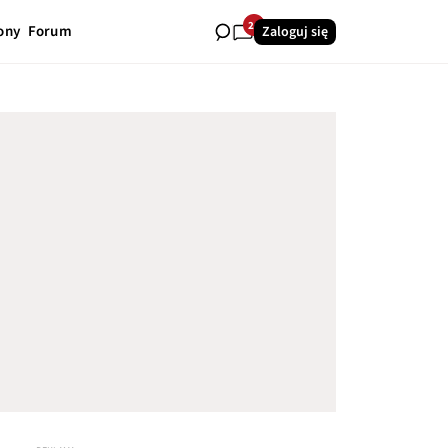
24
ony
Forum
Zaloguj się