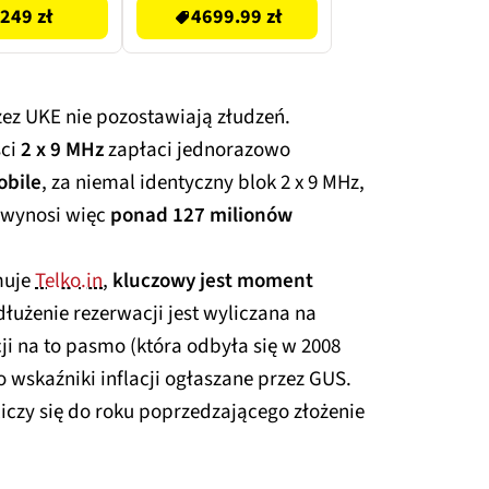
249 zł
4699.99 zł
zez UKE nie pozostawiają złudzeń.
ści
2 x 9 MHz
zapłaci jednorazowo
obile
, za niemal identyczny blok 2 x 9 MHz,
 wynosi więc
ponad 127 milionów
muje
Telko.in
,
kluczowy jest moment
dłużenie rezerwacji jest wyliczana na
i na to pasmo (która odbyła się w 2008
 wskaźniki inflacji ogłaszane przez GUS.
liczy się do roku poprzedzającego złożenie