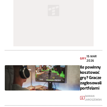
15 MAR
GRY
2026
Ile powinny
kosztować
gry? Gracze
zagłosowali
portfelami
DAMIAN
0
JAROSZEWSKI