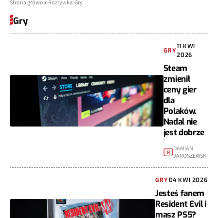
Strona główna
Rozrywka
Gry
Gry
11 KWI
GRY
2026
Steam
zmienił
ceny gier
dla
Polaków.
Nadal nie
jest dobrze
DAMIAN
8
JAROSZEWSKI
GRY
04 KWI 2026
Jesteś fanem
Resident Evil i
masz PS5?