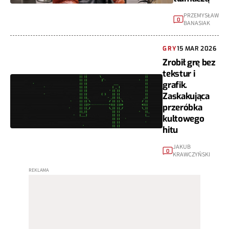
PRZEMYSŁAW
0
BANASIAK
GRY
15 MAR 2026
Zrobił grę bez
tekstur i
grafik.
Zaskakująca
przeróbka
kultowego
hitu
JAKUB
0
KRAWCZYŃSKI