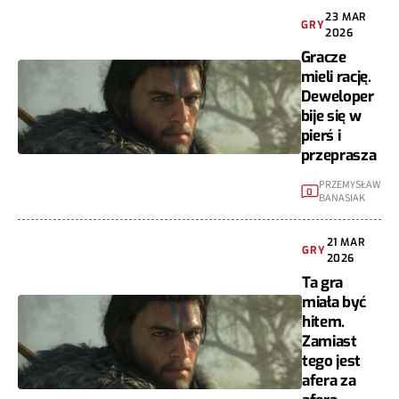
23 MAR
GRY
2026
Gracze
mieli rację.
Deweloper
bije się w
pierś i
przeprasza
PRZEMYSŁAW
0
BANASIAK
21 MAR
GRY
2026
Ta gra
miała być
hitem.
Zamiast
tego jest
afera za