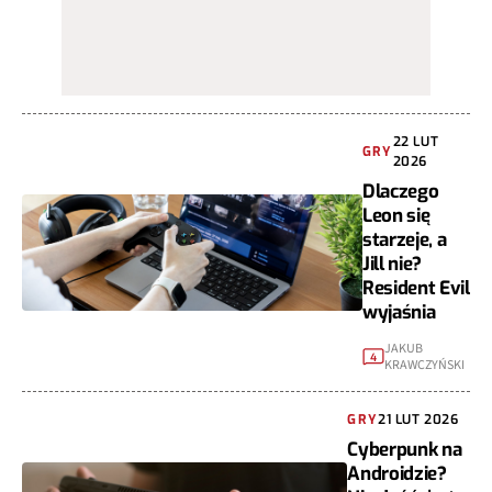
22 LUT
GRY
2026
Dlaczego
Leon się
starzeje, a
Jill nie?
Resident Evil
wyjaśnia
JAKUB
4
KRAWCZYŃSKI
GRY
21 LUT 2026
Cyberpunk na
Androidzie?