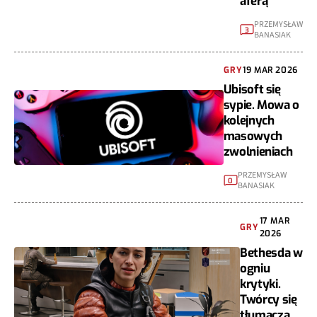
aferą
PRZEMYSŁAW
3
BANASIAK
GRY
19 MAR 2026
Ubisoft się
sypie. Mowa o
kolejnych
masowych
zwolnieniach
PRZEMYSŁAW
0
BANASIAK
17 MAR
GRY
2026
Bethesda w
ogniu
krytyki.
Twórcy się
tłumaczą