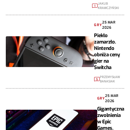
JAKUB
1
KRAWCZYŃSKI
25 MAR
GRY
2026
Piekło
zamarzło.
Nintendo
obniża ceny
gier na
Switcha
PRZEMYSŁAW
5
BANASIAK
25 MAR
GRY
2026
Gigantyczna
zwolnienia
w Epic
Games.