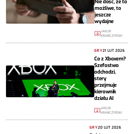
Nie dość, że to
możliwe, to
jeszcze
wydajne
JAKUB
0
KRAWCZYŃSKI
GRY
21 LUT 2026
Co z Xboxem?
Szefostwo
odchodzi,
stery
przejmuje
kierownik
działu AI
JAKUB
2
KRAWCZYŃSKI
GRY
20 LUT 2026