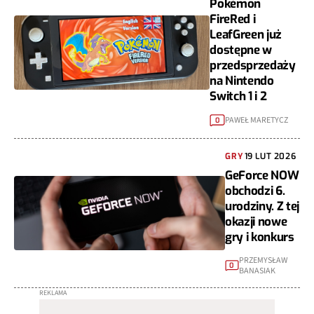
Pokémon
FireRed i
LeafGreen już
dostępne w
przedsprzedaży
na Nintendo
Switch 1 i 2
PAWEŁ MARETYCZ
0
GRY
19 LUT 2026
GeForce NOW
obchodzi 6.
urodziny. Z tej
okazji nowe
gry i konkurs
PRZEMYSŁAW
0
BANASIAK