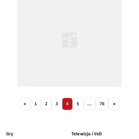
←
1
2
3
4
5
…
76
→
Gry
Telewizja i VoD