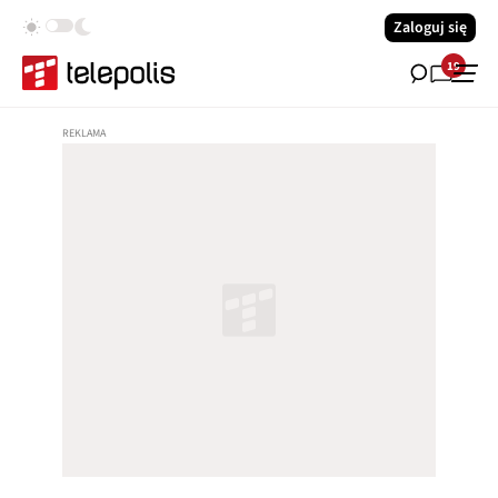
Zaloguj się
19