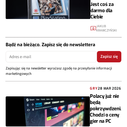
Jest coś za
darmo dla
Ciebie
JAKUB
0
KRAWCZYŃSKI
Bądź na bieżąco. Zapisz się do newslettera
Zapisz się
Zapisując się na newsletter wyrażasz zgodę na przesyłanie informacji
marketingowych
GRY
28 MAR 2026
Polacy już nie
będą
pokrzywdzeni.
Chodzi o ceny
gier na PC