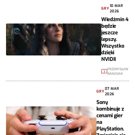
10 MAR
GRY
2026
Wiedźmin 4
będzie
jeszcze
lepszy.
Wszystko
dzięki
NVIDII
PRZEMYSŁAW
1
BANASIAK
07 MAR
GRY
2026
Sony
kombinuje z
cenami gier
na
PlayStation.