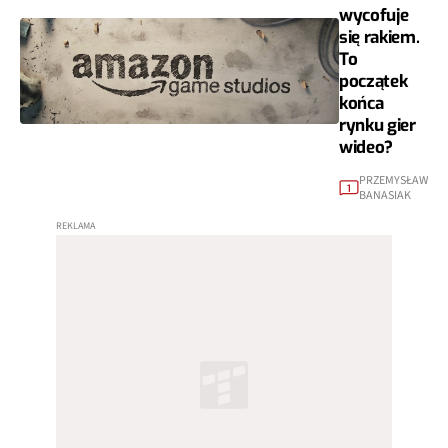
wycofuje
się rakiem.
To
początek
końca
rynku gier
wideo?
PRZEMYSŁAW
1
BANASIAK