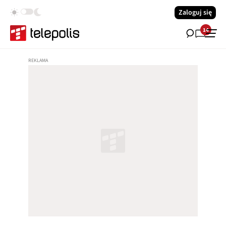
Zaloguj się
14