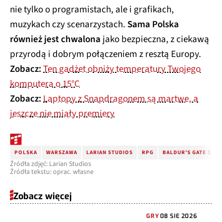
nie tylko o programistach, ale i grafikach,
muzykach czy scenarzystach.
Sama Polska
również jest chwalona
jako bezpieczna, z ciekawą
przyrodą i dobrym połączeniem z resztą Europy.
Zobacz:
Ten gadżet obniży temperatury Twojego
komputera o 15°C
Zobacz:
Laptopy z Snapdragonem są martwe, a
jeszcze nie miały premiery
POLSKA
WARSZAWA
LARIAN STUDIOS
RPG
BALDUR'S GATE 3
Źródła zdjęć: Larian Studios
Źródła tekstu: oprac. własne
Zobacz więcej
GRY
08 SIE 2026