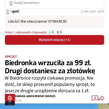
Dodaj komentarz
~gość
21 MAJ 2024 · 08:00
Litości! Nie otworzenie! OTWARCIE!
1
1
Pokaż 1 odpowiedź
Odpowiedz
Wyświetl więcej (+1)
SPRZĘT
Biedronka wrzuciła za 99 zł.
Drugi dostaniesz za złotówkę
W Biedronce ruszyła ciekawa promocja. Nie
dość, że sklep przecenił popularny sprzęt, to
jeszcze drugie urządzenie dorzuca za 1 zł.
DAMIAN JAROSZEWSKI (NER1O)
0
10:06