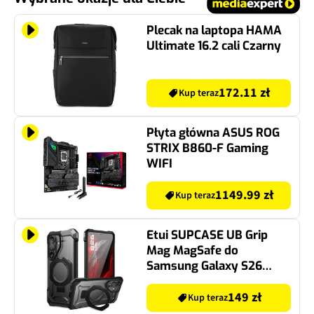
Plecak na laptopa HAMA
Ultimate 16.2 cali Czarny
172.11 zł
Kup teraz
Płyta główna ASUS ROG
STRIX B860-F Gaming
WIFI
1149.99 zł
Kup teraz
Etui SUPCASE UB Grip
Mag MagSafe do
Samsung Galaxy S26
Czarny
149 zł
Kup teraz