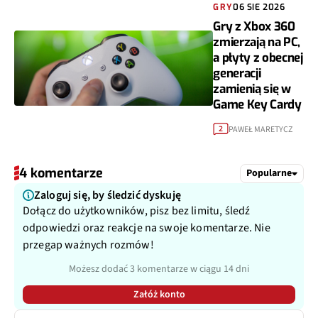
GRY
06 SIE 2026
Gry z Xbox 360
zmierzają na PC,
a płyty z obecnej
generacji
zamienią się w
Game Key Cardy
PAWEŁ MARETYCZ
2
4 komentarze
Popularne
Zaloguj się, by śledzić dyskuję
Dołącz do użytkowników, pisz bez limitu, śledź
odpowiedzi oraz reakcje na swoje komentarze. Nie
przegap ważnych rozmów!
Możesz dodać 3 komentarze w ciągu 14 dni
Załóż konto