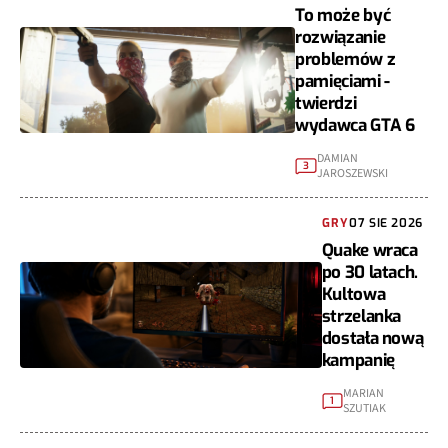
To może być
rozwiązanie
problemów z
pamięciami -
twierdzi
wydawca GTA 6
DAMIAN
3
JAROSZEWSKI
GRY
07 SIE 2026
Quake wraca
po 30 latach.
Kultowa
strzelanka
dostała nową
kampanię
MARIAN
1
SZUTIAK