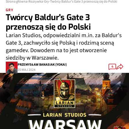
Strona główna
Rozrywka
Gry
Twórcy Baldur's Gate 3 przenoszą się do Polski
GRY
Twórcy Baldur's Gate 3
przenoszą się do Polski
Larian Studios, odpowiedzialni m.in. za Baldur's
Gate 3, zachwyciło się Polską i rodzimą sceną
gamedev. Dowodem na to jest otworzenie
siedziby w Warszawie.
PRZEMYSŁAW BANASIAK (YOKAI)
4
20 MAJ 2024