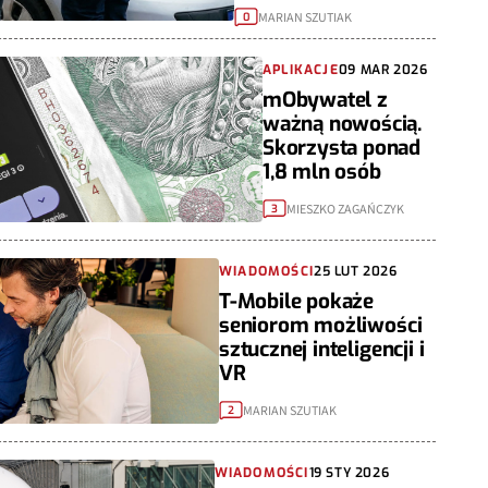
MARIAN SZUTIAK
0
APLIKACJE
09 MAR 2026
mObywatel z
ważną nowością.
Skorzysta ponad
1,8 mln osób
MIESZKO ZAGAŃCZYK
3
WIADOMOŚCI
25 LUT 2026
T-Mobile pokaże
seniorom możliwości
sztucznej inteligencji i
VR
MARIAN SZUTIAK
2
WIADOMOŚCI
19 STY 2026