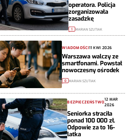
operatora. Policja
zorganizowała
zasadzkę
MARIAN SZUTIAK
1
WIADOMOŚCI
11 KWI 2026
Warszawa walczy ze
smartfonami. Powstał
nowoczesny ośrodek
MARIAN SZUTIAK
0
12 MAR
BEZPIECZEŃSTWO
2026
Seniorka straciła
ponad 100 000 zł.
Odpowie za to 16-
latka