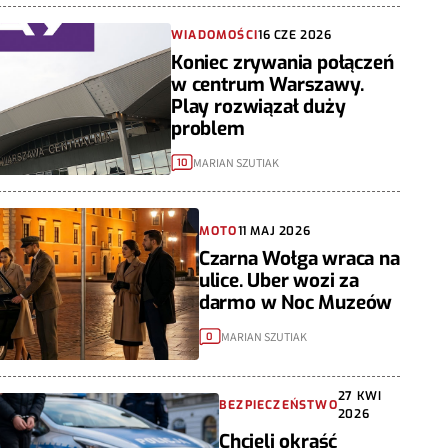
WIADOMOŚCI
16 CZE 2026
Koniec zrywania połączeń
w centrum Warszawy.
Play rozwiązał duży
problem
MARIAN SZUTIAK
10
MOTO
11 MAJ 2026
Czarna Wołga wraca na
ulice. Uber wozi za
darmo w Noc Muzeów
MARIAN SZUTIAK
0
27 KWI
BEZPIECZEŃSTWO
2026
Chcieli okraść