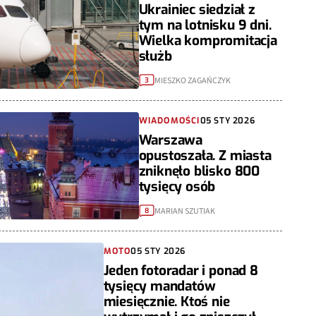
Ukrainiec siedział z
tym na lotnisku 9 dni.
Wielka kompromitacja
służb
MIESZKO ZAGAŃCZYK
3
WIADOMOŚCI
05 STY 2026
Warszawa
opustoszała. Z miasta
zniknęło blisko 800
tysięcy osób
MARIAN SZUTIAK
8
MOTO
05 STY 2026
Jeden fotoradar i ponad 8
tysięcy mandatów
miesięcznie. Ktoś nie