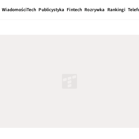
Wiadomości
Tech
Publicystyka
Fintech
Rozrywka
Rankingi
Telef