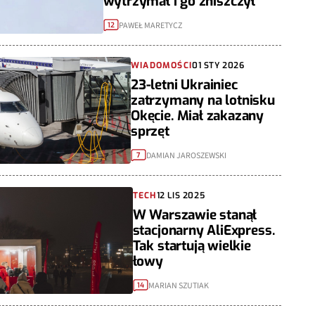
wytrzymał i go zniszczył
PAWEŁ MARETYCZ
12
WIADOMOŚCI
01 STY 2026
23-letni Ukrainiec
zatrzymany na lotnisku
Okęcie. Miał zakazany
sprzęt
DAMIAN JAROSZEWSKI
7
TECH
12 LIS 2025
W Warszawie stanął
stacjonarny AliExpress.
Tak startują wielkie
łowy
MARIAN SZUTIAK
14