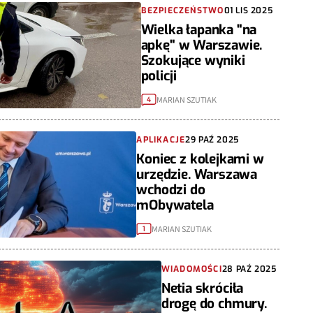
BEZPIECZEŃSTWO
01 LIS 2025
Wielka łapanka "na
apkę" w Warszawie.
Szokujące wyniki
policji
MARIAN SZUTIAK
4
APLIKACJE
29 PAŹ 2025
Koniec z kolejkami w
urzędzie. Warszawa
wchodzi do
mObywatela
MARIAN SZUTIAK
1
WIADOMOŚCI
28 PAŹ 2025
Netia skróciła
drogę do chmury.