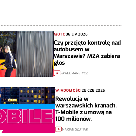
MOTO
06 LIP 2026
Czy przejęto kontrolę nad
autobusem w
Warszawie? MZA zabiera
głos
PAWEŁ MARETYCZ
4
WIADOMOŚCI
25 CZE 2026
Rewolucja w
warszawskich kranach.
T-Mobile z umową na
100 milionów.
MARIAN SZUTIAK
4