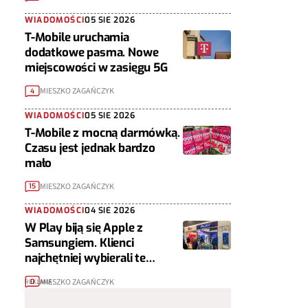
WIADOMOŚCI
05 SIE 2026
T-Mobile uruchamia
dodatkowe pasma. Nowe
miejscowości w zasięgu 5G
MIESZKO ZAGAŃCZYK
4
WIADOMOŚCI
05 SIE 2026
T-Mobile z mocną darmówką.
Czasu jest jednak bardzo
mało
MIESZKO ZAGAŃCZYK
15
WIADOMOŚCI
04 SIE 2026
W Play biją się Apple z
Samsungiem. Klienci
najchętniej wybierali te
telefony
MIESZKO ZAGAŃCZYK
0