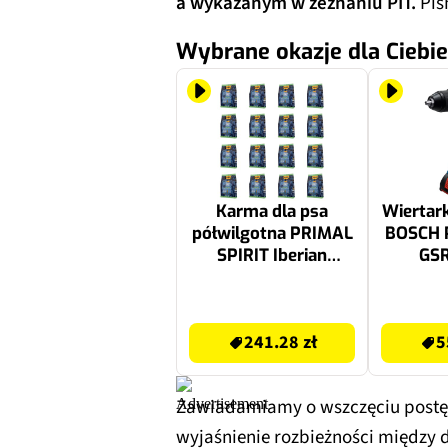
a wykazanym w zeznaniu PIT.
Pis
Wybrane okazje dla Ciebie
Karma dla psa
Wiertar
półwilgotna PRIMAL
BOSCH P
SPIRIT Iberian
GSR
Sardine Wieprzowina
060
i sardynki 16 x 1 kg
241.28 zł
580 zł
241.28 zł
5
Zawiadamiamy o wszczęciu postę
wyjaśnienie rozbieżności między 