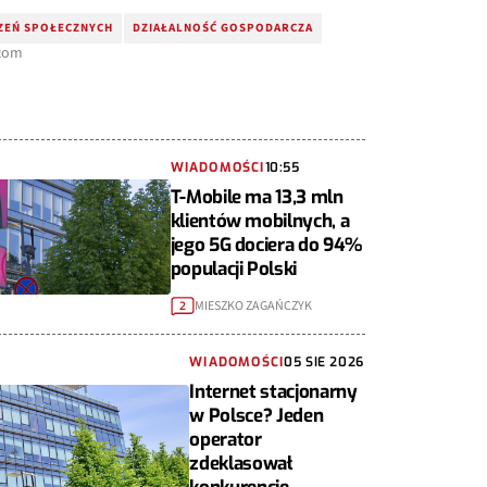
ZEŃ SPOŁECZNYCH
DZIAŁALNOŚĆ GOSPODARCZA
.com
WIADOMOŚCI
10:55
T-Mobile ma 13,3 mln
klientów mobilnych, a
jego 5G dociera do 94%
populacji Polski
MIESZKO ZAGAŃCZYK
2
WIADOMOŚCI
05 SIE 2026
Internet stacjonarny
w Polsce? Jeden
operator
zdeklasował