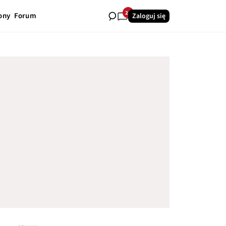
28
ony
Forum
Zaloguj się