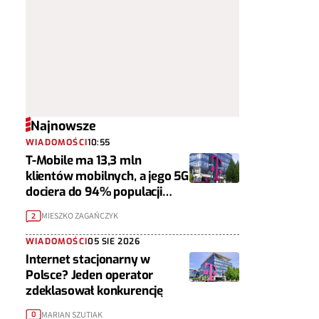
Najnowsze
WIADOMOŚCI
10:55
T-Mobile ma 13,3 mln
klientów mobilnych, a jego 5G
dociera do 94% populacji
Polski
MIESZKO ZAGAŃCZYK
2
WIADOMOŚCI
05 SIE 2026
Internet stacjonarny w
Polsce? Jeden operator
zdeklasował konkurencję
MARIAN SZUTIAK
0