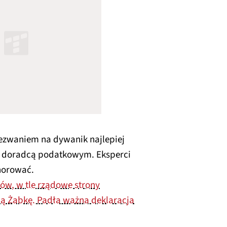
ezwaniem na dywanik najlepiej
b doradcą podatkowym. Eksperci
norować.
ów, w tle rządowe strony
ną Żabkę. Padła ważna deklaracja