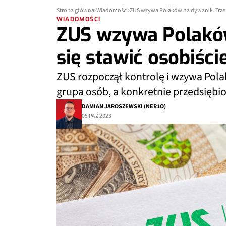
Strona główna
Wiadomości
ZUS wzywa Polaków na dywanik. Trzeb
WIADOMOŚCI
ZUS wzywa Polaków
się stawić osobiści
ZUS rozpoczął kontrolę i wzywa Pola
grupa osób, a konkretnie przedsiębio
DAMIAN JAROSZEWSKI (NER1O)
05 PAŹ 2023