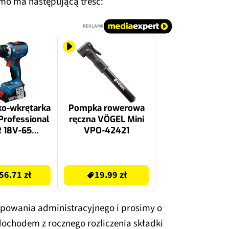
mo ma następującą treść:
REKLAMA
ko-wkrętarka
Pompka rowerowa
rofessional
ręczna VÖGEL Mini
 18V-65
VPO-42421
19N3200
39.99 zł
56.71 zł
19.99 zł
powania administracyjnego i prosimy o
dochodem z rocznego rozliczenia składki