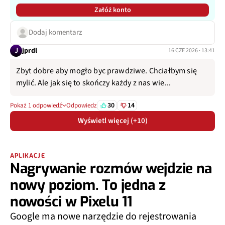
Załóż konto
Dodaj komentarz
J
jprdl
16 CZE 2026 · 13:41
Zbyt dobre aby mogło byc prawdziwe. Chciałbym się
mylić. Ale jak się to skończy każdy z nas wie...
30
14
Pokaż 1 odpowiedź
Odpowiedz
Wyświetl więcej (+10)
APLIKACJE
Nagrywanie rozmów wejdzie na
nowy poziom. To jedna z
nowości w Pixelu 11
Google ma nowe narzędzie do rejestrowania