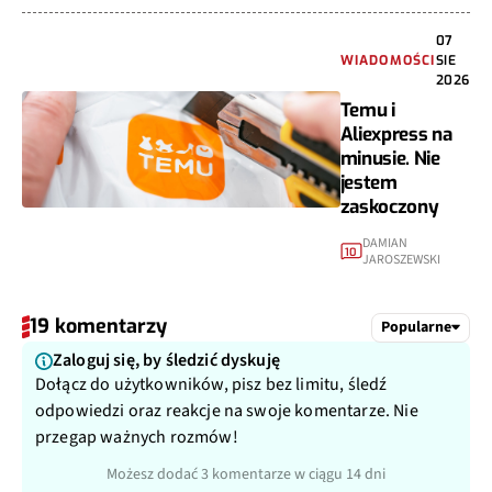
07
WIADOMOŚCI
SIE
2026
Temu i
Aliexpress na
minusie. Nie
jestem
zaskoczony
DAMIAN
10
JAROSZEWSKI
19 komentarzy
Popularne
Zaloguj się, by śledzić dyskuję
Dołącz do użytkowników, pisz bez limitu, śledź
odpowiedzi oraz reakcje na swoje komentarze. Nie
przegap ważnych rozmów!
Możesz dodać 3 komentarze w ciągu 14 dni