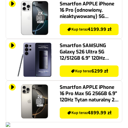
Smartfon APPLE iPhone
16 Pro (odnowiony,
nieaktywowany) 5G
128GB 6.3" 120Hz Tytan
biały (CPO) 2x eSIM
4199.99 zł
Kup teraz
Smartfon SAMSUNG
Galaxy S26 Ultra 5G
12/512GB 6.9" 120Hz
Fioletowy SM-S948
6299 zł
Kup teraz
Smartfon APPLE iPhone
16 Pro Max 5G 256GB 6.9"
120Hz Tytan naturalny 2x
eSIM
4899.99 zł
Kup teraz