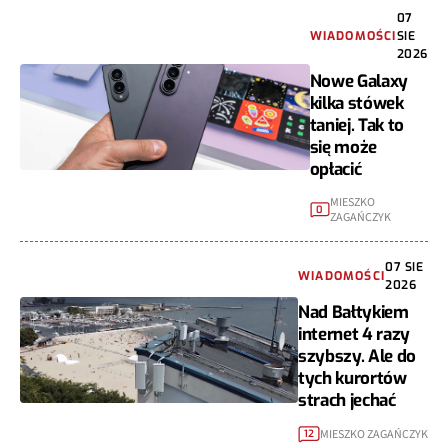
07
WIADOMOŚCI
SIE
2026
Nowe Galaxy
kilka stówek
taniej. Tak to
się może
opłacić
MIESZKO
0
ZAGAŃCZYK
07 SIE
WIADOMOŚCI
2026
Nad Bałtykiem
internet 4 razy
szybszy. Ale do
tych kurortów
strach jechać
MIESZKO ZAGAŃCZYK
12