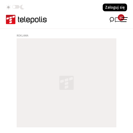
Zaloguj się
18