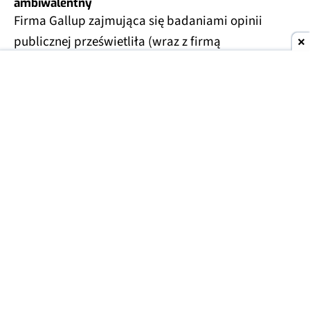
ambiwalentny
Firma Gallup zajmująca się badaniami opinii
publicznej prześwietliła (wraz z firmą
konsultingową Edward Jones) temat
wykorzystania sztucznej inteligencji do porad
finansowych. Wyniki dotyczą mieszkańców Stanów
Zjednoczonych.