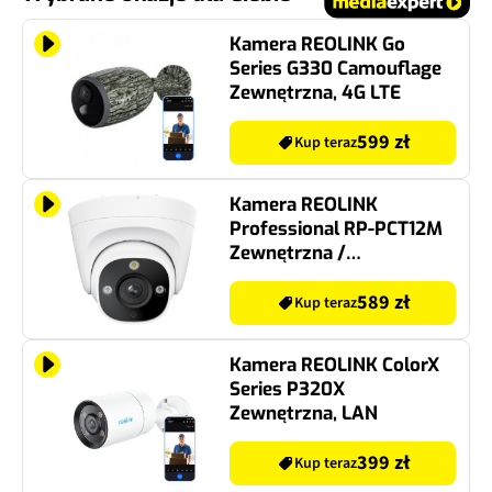
Kamera REOLINK Go
Series G330 Camouflage
Zewnętrzna, 4G LTE
599 zł
Kup teraz
Kamera REOLINK
Professional RP-PCT12M
Zewnętrzna /
Wewnętrzna, LAN
589 zł
Kup teraz
Kamera REOLINK ColorX
Series P320X
Zewnętrzna, LAN
399 zł
Kup teraz