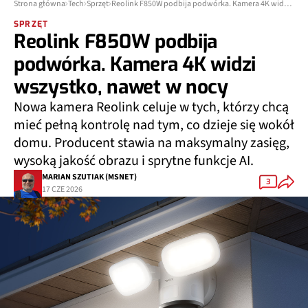
Strona główna
Tech
Sprzęt
Reolink F850W podbija podwórka. Kamera 4K widzi wszystko, nawet w nocy
SPRZĘT
Reolink F850W podbija
podwórka. Kamera 4K widzi
wszystko, nawet w nocy
Nowa kamera Reolink celuje w tych, którzy chcą
mieć pełną kontrolę nad tym, co dzieje się wokół
domu. Producent stawia na maksymalny zasięg,
wysoką jakość obrazu i sprytne funkcje AI.
MARIAN SZUTIAK (MSNET)
3
17 CZE 2026