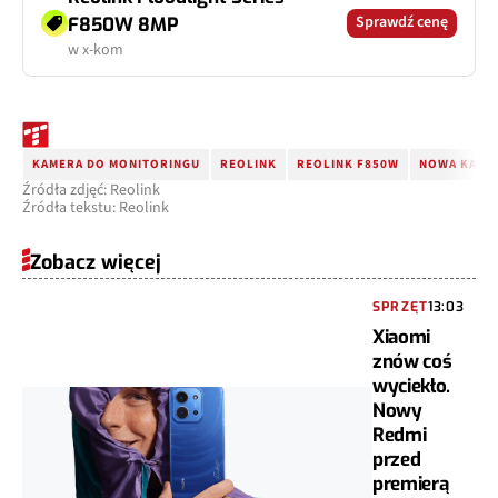
Sprawdź cenę
F850W 8MP
w x-kom
KAMERA DO MONITORINGU
REOLINK
REOLINK F850W
NOWA KAME
Źródła zdjęć: Reolink
Źródła tekstu: Reolink
Zobacz więcej
SPRZĘT
13:03
Xiaomi
znów coś
wyciekło.
Nowy
Redmi
przed
premierą