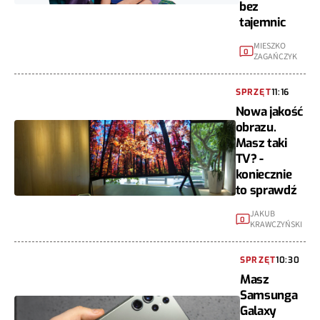
bez
tajemnic
MIESZKO
0
ZAGAŃCZYK
SPRZĘT
11:16
Nowa jakość
obrazu.
Masz taki
TV? -
koniecznie
to sprawdź
JAKUB
0
KRAWCZYŃSKI
SPRZĘT
10:30
Masz
Samsunga
Galaxy