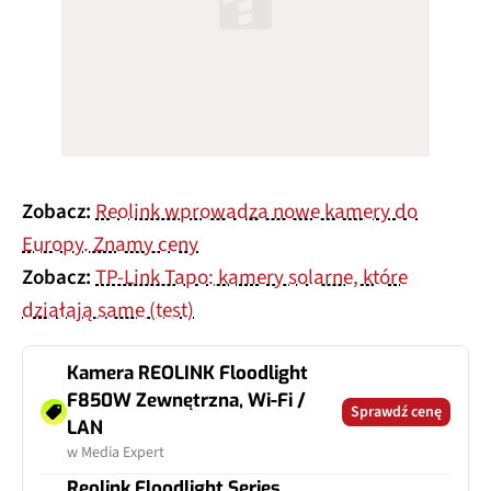
Zobacz:
Reolink wprowadza nowe kamery do
Europy. Znamy ceny
Zobacz:
TP-Link Tapo: kamery solarne, które
działają same (test)
Kamera REOLINK Floodlight
F850W Zewnętrzna, Wi-Fi /
Sprawdź cenę
LAN
w Media Expert
Reolink Floodlight Series