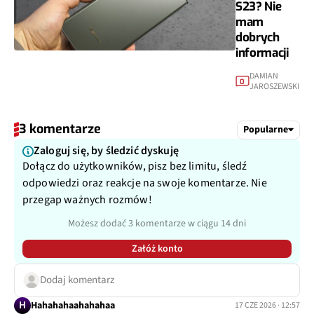
S23? Nie
mam
dobrych
informacji
DAMIAN
0
JAROSZEWSKI
3 komentarze
Popularne
Zaloguj się, by śledzić dyskuję
Dołącz do użytkowników, pisz bez limitu, śledź
odpowiedzi oraz reakcje na swoje komentarze. Nie
przegap ważnych rozmów!
Możesz dodać 3 komentarze w ciągu 14 dni
Załóż konto
Dodaj komentarz
H
Hahahahaahahahaa
17 CZE 2026 · 12:57