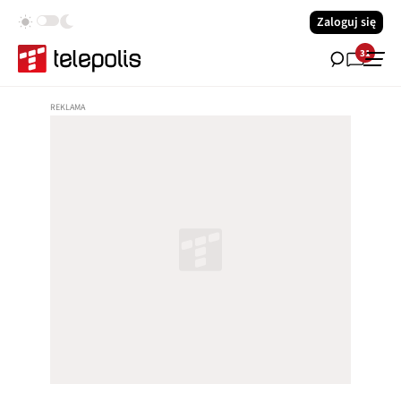
Zaloguj się
31