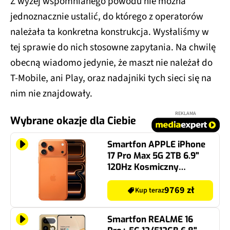
Z wyżej wspomnianego powodu nie można
jednoznacznie ustalić, do którego z operatorów
należała ta konkretna konstrukcja. Wysłaliśmy w
tej sprawie do nich stosowne zapytania. Na chwilę
obecną wiadomo jedynie, że maszt nie należał do
T-Mobile, ani Play, oraz nadajniki tych sieci się na
nim nie znajdowały.
REKLAMA
Wybrane okazje dla Ciebie
Smartfon APPLE iPhone
17 Pro Max 5G 2TB 6.9"
120Hz Kosmiczny
pomarańcz
9769 zł
Kup teraz
Smartfon REALME 16