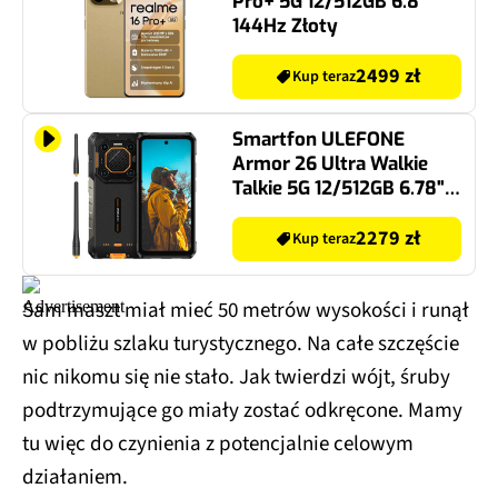
Pro+ 5G 12/512GB 6.8"
144Hz Złoty
2499 zł
Kup teraz
Smartfon ULEFONE
Armor 26 Ultra Walkie
Talkie 5G 12/512GB 6.78"
120Hz Czarny
2279 zł
Kup teraz
Sam maszt miał mieć 50 metrów wysokości i runął
w pobliżu szlaku turystycznego. Na całe szczęście
nic nikomu się nie stało. Jak twierdzi wójt, śruby
podtrzymujące go miały zostać odkręcone. Mamy
tu więc do czynienia z potencjalnie celowym
działaniem.