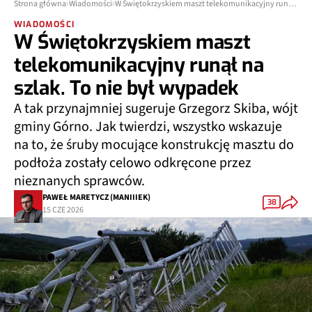
Strona główna
Wiadomości
W Świętokrzyskiem maszt telekomunikacyjny runął na szlak. To nie był wypadek
WIADOMOŚCI
W Świętokrzyskiem maszt
telekomunikacyjny runął na
szlak. To nie był wypadek
A tak przynajmniej sugeruje Grzegorz Skiba, wójt
gminy Górno. Jak twierdzi, wszystko wskazuje
na to, że śruby mocujące konstrukcję masztu do
podłoża zostały celowo odkręcone przez
nieznanych sprawców.
PAWEŁ MARETYCZ (MANIIIEK)
38
15 CZE 2026