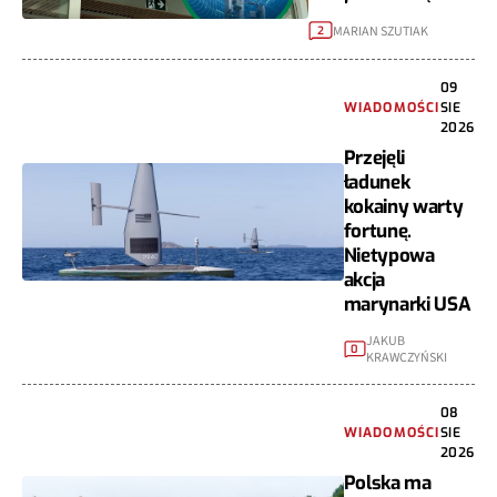
MARIAN SZUTIAK
2
09
WIADOMOŚCI
SIE
2026
Przejęli
ładunek
kokainy warty
fortunę.
Nietypowa
akcja
marynarki USA
JAKUB
0
KRAWCZYŃSKI
08
WIADOMOŚCI
SIE
2026
Polska ma