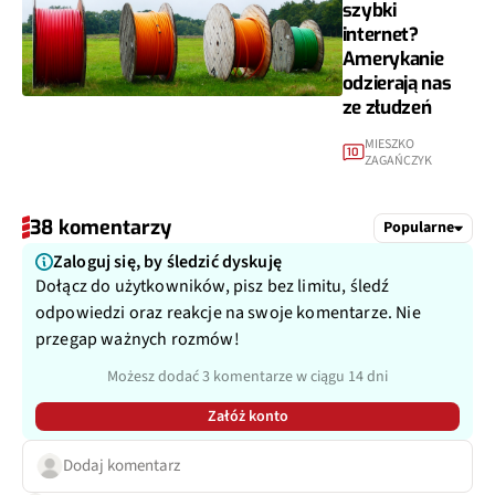
szybki
internet?
Amerykanie
odzierają nas
ze złudzeń
MIESZKO
10
ZAGAŃCZYK
38 komentarzy
Popularne
Zaloguj się, by śledzić dyskuję
Dołącz do użytkowników, pisz bez limitu, śledź
odpowiedzi oraz reakcje na swoje komentarze. Nie
przegap ważnych rozmów!
Możesz dodać 3 komentarze w ciągu 14 dni
Załóż konto
Dodaj komentarz