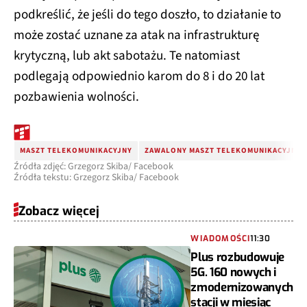
podkreślić, że jeśli do tego doszło, to działanie to
może zostać uznane za atak na infrastrukturę
krytyczną, lub akt sabotażu. Te natomiast
podlegają odpowiednio karom do 8 i do 20 lat
pozbawienia wolności.
MASZT TELEKOMUNIKACYJNY
ZAWALONY MASZT TELEKOMUNIKACYJNY
Źródła zdjęć: Grzegorz Skiba/ Facebook
Źródła tekstu: Grzegorz Skiba/ Facebook
Zobacz więcej
WIADOMOŚCI
11:30
Plus rozbudowuje
5G. 160 nowych i
zmodernizowanych
stacji w miesiąc