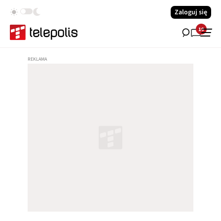
Zaloguj się
19