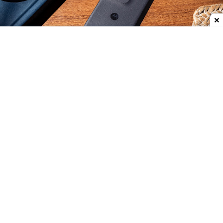
Dodaj do ulubionych źródeł w Google
Smartfon poprzedniej generacji, czyli
Motorola
Edge 60 Neo
, miał premierę w zeszłym roku na
wrześniowych targach IFA, ale do sprzedaży w
Polsce trafił w styczniu 2026, więc wciąż stanowi u
nas względną nowość. Tymczasem producent
szykuje się już do premiery kolejnej generacji, Edge
70 Neo. Można przypuszczać, że również odbędzie
się to
podczas targów IFA.