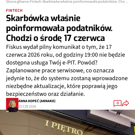
Strona główna
Fintech
Skarbówka właśnie poinformowała podatników. Chodzi o środę 17 czerwca
FINTECH
Skarbówka właśnie
poinformowała podatników.
Chodzi o środę 17 czerwca
Fiskus wydał pilny komunikat o tym, że 17
czerwca 2026 roku, od godziny 19:00 nie będzie
dostępna usługa Twój e-PIT. Powód?
Zaplanowane prace serwisowe, co oznacza
jedynie to, że do systemu zostaną wprowadzone
niezbędne aktualizacje, które poprawią jego
bezpieczeństwo oraz działanie.
ANNA KOPEĆ (ANNAKO)
0
15 CZE 2026