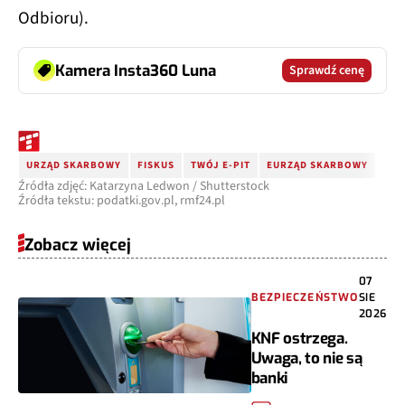
Odbioru).
Kamera Insta360 Luna
Sprawdź cenę
URZĄD SKARBOWY
FISKUS
TWÓJ E-PIT
EURZĄD SKARBOWY
Źródła zdjęć: Katarzyna Ledwon / Shutterstock
Źródła tekstu: podatki.gov.pl, rmf24.pl
Zobacz więcej
07
BEZPIECZEŃSTWO
SIE
2026
KNF ostrzega.
Uwaga, to nie są
banki