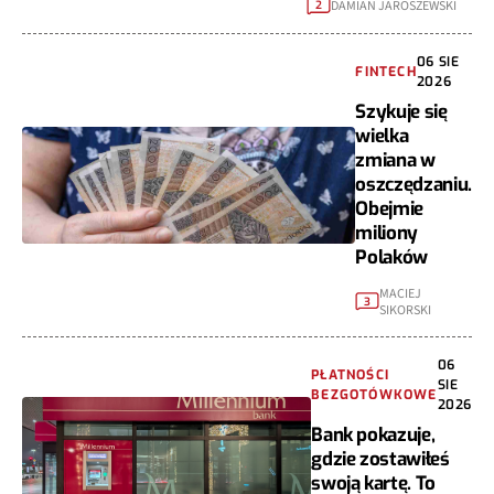
DAMIAN JAROSZEWSKI
2
06 SIE
FINTECH
2026
Szykuje się
wielka
zmiana w
oszczędzaniu.
Obejmie
miliony
Polaków
MACIEJ
3
SIKORSKI
06
PŁATNOŚCI
SIE
BEZGOTÓWKOWE
2026
Bank pokazuje,
gdzie zostawiłeś
swoją kartę. To