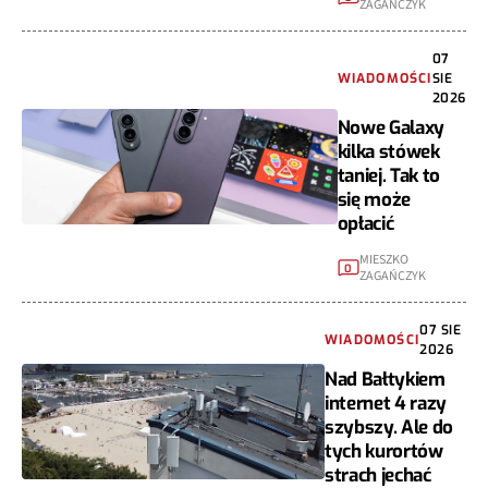
ZAGAŃCZYK
07
WIADOMOŚCI
SIE
2026
Nowe Galaxy
kilka stówek
taniej. Tak to
się może
opłacić
MIESZKO
0
ZAGAŃCZYK
07 SIE
WIADOMOŚCI
2026
Nad Bałtykiem
internet 4 razy
szybszy. Ale do
tych kurortów
strach jechać