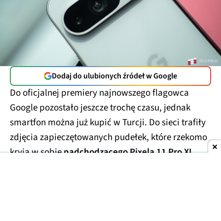
Dodaj do ulubionych źródeł w Google
Do oficjalnej premiery najnowszego flagowca
Google pozostało jeszcze trochę czasu, jednak
smartfon można już kupić w Turcji. Do sieci trafiły
zdjęcia zapieczętowanych pudełek, które rzekomo
kryją w sobie
nadchodzącego Pixela 11 Pro XL
.
Smartfony miały trafić w ręce handlarzy z szarej
strefy, którzy wycenili te przedpremierowe rarytasy
na kwotę
1700 USD
(ok. 6300 zł). Prawdopodobnie
finalna cena za smartfon będzie porównywalna lub