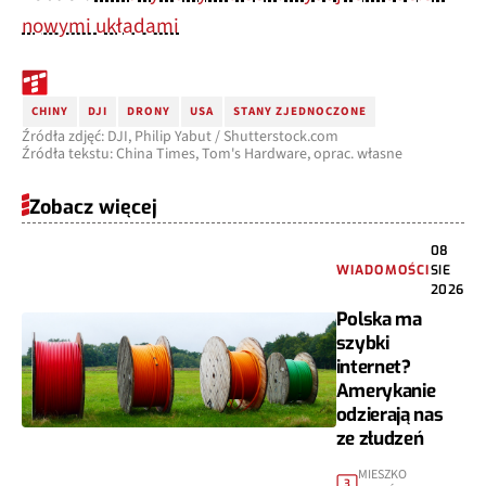
nowymi układami
CHINY
DJI
DRONY
USA
STANY ZJEDNOCZONE
Źródła zdjęć: DJI, Philip Yabut / Shutterstock.com
Źródła tekstu: China Times, Tom's Hardware, oprac. własne
Zobacz więcej
08
WIADOMOŚCI
SIE
2026
Polska ma
szybki
internet?
Amerykanie
odzierają nas
ze złudzeń
MIESZKO
3