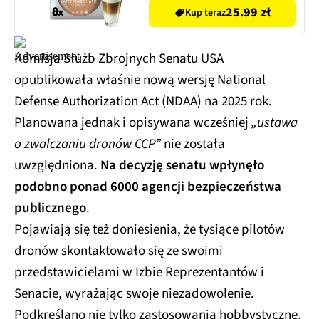
25.99 zł
Kup teraz
Komisja Służb Zbrojnych Senatu USA
opublikowała właśnie nową wersję National
Defense Authorization Act (NDAA) na 2025 rok.
Planowana jednak i opisywana wcześniej
„ustawa
o zwalczaniu dronów CCP”
nie została
uwzględniona.
Na decyzję senatu wpłynęło
podobno ponad 6000 agencji bezpieczeństwa
publicznego
.
Pojawiają się też doniesienia, że tysiące pilotów
dronów skontaktowało się ze swoimi
przedstawicielami w Izbie Reprezentantów i
Senacie, wyrażając swoje niezadowolenie.
Podkreślano nie tylko zastosowania hobbystyczne,