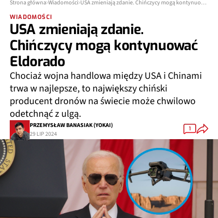
Strona główna
Wiadomości
USA zmieniają zdanie. Chińczycy mogą kontynuować Eldorado
WIADOMOŚCI
USA zmieniają zdanie.
Chińczycy mogą kontynuować
Eldorado
Chociaż wojna handlowa między USA i Chinami
trwa w najlepsze, to największy chiński
producent dronów na świecie może chwilowo
odetchnąć z ulgą.
PRZEMYSŁAW BANASIAK (YOKAI)
1
29 LIP 2024