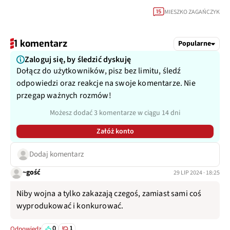
MIESZKO ZAGAŃCZYK
15
1 komentarz
Popularne
Zaloguj się, by śledzić dyskuję
Dołącz do użytkowników, pisz bez limitu, śledź
odpowiedzi oraz reakcje na swoje komentarze. Nie
przegap ważnych rozmów!
Możesz dodać 3 komentarze w ciągu 14 dni
Załóż konto
Dodaj komentarz
~gość
29 LIP 2024 · 18:25
Niby wojna a tylko zakazają czegoś, zamiast sami coś
wyprodukować i konkurować.
0
1
Odpowiedz