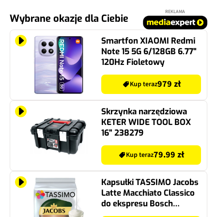
REKLAMA
Wybrane okazje dla Ciebie
Smartfon XIAOMI Redmi
Note 15 5G 6/128GB 6.77"
120Hz Fioletowy
979 zł
Kup teraz
Skrzynka narzędziowa
KETER WIDE TOOL BOX
16" 238279
79.99 zł
Kup teraz
Kapsułki TASSIMO Jacobs
Latte Macchiato Classico
do ekspresu Bosch
Tassimo