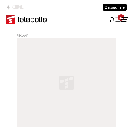
Zaloguj się
11