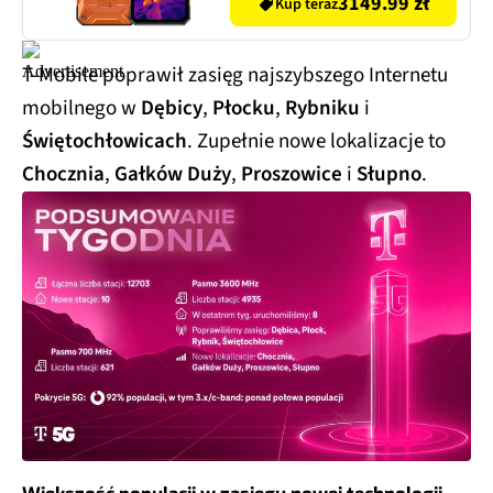
3149.99 zł
Kup teraz
T-Mobile poprawił zasięg najszybszego Internetu
mobilnego w
Dębicy
,
Płocku
,
Rybniku
i
Świętochłowicach
. Zupełnie nowe lokalizacje to
Chocznia
,
Gałków Duży
,
Proszowice
i
Słupno
.