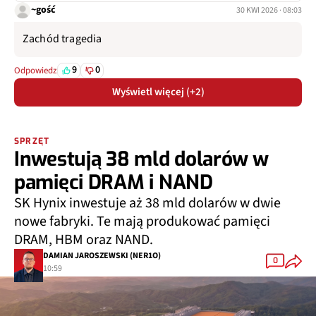
~gość
30 KWI 2026 · 08:03
Zachód tragedia
9
0
Odpowiedz
Wyświetl więcej (+2)
SPRZĘT
Inwestują 38 mld dolarów w
pamięci DRAM i NAND
SK Hynix inwestuje aż 38 mld dolarów w dwie
nowe fabryki. Te mają produkować pamięci
DRAM, HBM oraz NAND.
DAMIAN JAROSZEWSKI (NER1O)
0
10:59