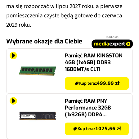
ma się rozpocząć w lipcu 2027 roku, a pierwsze
pomieszczenia czyste będą gotowe do czerwca
2029 roku.
REKLAMA
Wybrane okazje dla Ciebie
Pamięć RAM KINGSTON
4GB (1x4GB) DDR3
1600MT/s CL11
499.99 zł
Kup teraz
Pamięć RAM PNY
Performance 32GB
(1x32GB) DDR4
3200MT/s CL22
1025.66 zł
Kup teraz