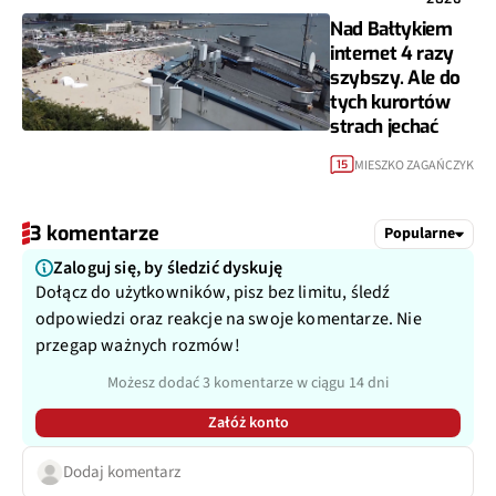
Nad Bałtykiem
internet 4 razy
szybszy. Ale do
tych kurortów
strach jechać
MIESZKO ZAGAŃCZYK
15
3 komentarze
Popularne
Zaloguj się, by śledzić dyskuję
Dołącz do użytkowników, pisz bez limitu, śledź
odpowiedzi oraz reakcje na swoje komentarze. Nie
przegap ważnych rozmów!
Możesz dodać 3 komentarze w ciągu 14 dni
Załóż konto
Dodaj komentarz