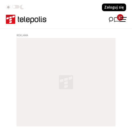
Zaloguj się
17