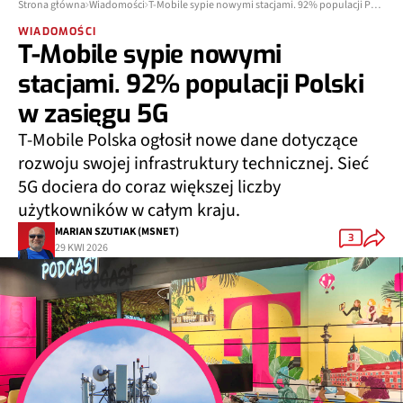
Strona główna
Wiadomości
T-Mobile sypie nowymi stacjami. 92% populacji Polski w zasięgu 5G
WIADOMOŚCI
T-Mobile sypie nowymi
stacjami. 92% populacji Polski
w zasięgu 5G
T-Mobile Polska ogłosił nowe dane dotyczące
rozwoju swojej infrastruktury technicznej. Sieć
5G dociera do coraz większej liczby
użytkowników w całym kraju.
MARIAN SZUTIAK (MSNET)
3
29 KWI 2026