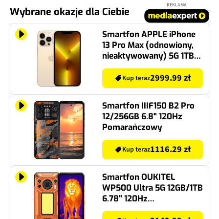
REKLAMA
Wybrane okazje dla Ciebie
Smartfon APPLE iPhone
13 Pro Max (odnowiony,
nieaktywowany) 5G 1TB
6.7'' 120Hz Złoty (CPO)
2999.99 zł
Kup teraz
Smartfon IIIF150 B2 Pro
12/256GB 6.8" 120Hz
Pomarańczowy
1116.29 zł
Kup teraz
Smartfon OUKITEL
WP500 Ultra 5G 12GB/1TB
6.78" 120Hz
Pomarańczowy