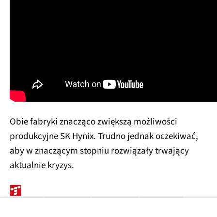
Obie fabryki znacząco zwiększą możliwości
produkcyjne SK Hynix. Trudno jednak oczekiwać,
aby w znaczącym stopniu rozwiązały trwający
aktualnie kryzys.
SK HYNIX
PAMIĘCI NAND
PAMIĘCI DRAM
PAMIĘCI HBM
Źródła zdjęć: SK Hynix