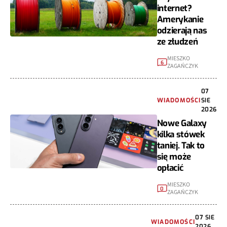
internet?
Amerykanie
odzierają nas
ze złudzeń
MIESZKO
6
ZAGAŃCZYK
07
WIADOMOŚCI
SIE
2026
Nowe Galaxy
kilka stówek
taniej. Tak to
się może
opłacić
MIESZKO
0
ZAGAŃCZYK
07 SIE
WIADOMOŚCI
2026