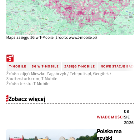
Mapa zasięgu 5G w T-Mobile (źródło: www.t-mobile.pl)
T-MOBILE
5G W T-MOBILE
ZASIĘG T-MOBILE
NOWE STACJE BAZOW
Źródła zdjęć: Mieszko Zagańczyk / Telepolis.pl, Gergitek /
Shutterstock.com, T-Mobile
Źródła tekstu: T-Mobile
Zobacz więcej
08
WIADOMOŚCI
SIE
2026
Polska ma
szybki