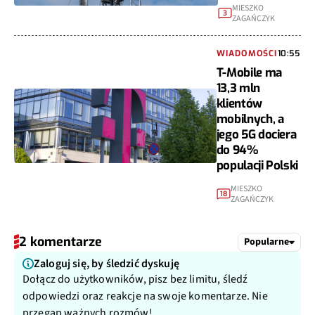
MIESZKO
3
ZAGAŃCZYK
WIADOMOŚCI
10:55
T-Mobile ma
13,3 mln
klientów
mobilnych, a
jego 5G dociera
do 94%
populacji Polski
MIESZKO
18
ZAGAŃCZYK
2 komentarze
Popularne
Zaloguj się, by śledzić dyskuję
Dołącz do użytkowników, pisz bez limitu, śledź
odpowiedzi oraz reakcje na swoje komentarze. Nie
przegap ważnych rozmów!