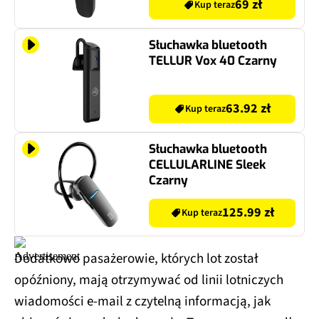
69 zł
Kup teraz
Słuchawka bluetooth
TELLUR Vox 40 Czarny
63.92 zł
Kup teraz
Słuchawka bluetooth
CELLULARLINE Sleek
Czarny
125.99 zł
Kup teraz
Dodatkowo pasażerowie, których lot został
opóźniony, mają otrzymywać od linii lotniczych
wiadomości e-mail z czytelną informacją, jak