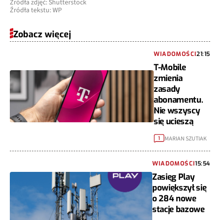
Źródła zdjęć: Shutterstock
Źródła tekstu: WP
Zobacz więcej
WIADOMOŚCI
21:15
T-Mobile
zmienia
zasady
abonamentu.
Nie wszyscy
się ucieszą
MARIAN SZUTIAK
1
WIADOMOŚCI
15:54
Zasięg Play
powiększył się
o 284 nowe
stacje bazowe