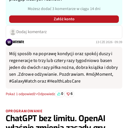
Możesz dodać 3 komentarze w ciągu 14 dni
Załóż konto
Dodaj komentarz
W
WitWit
13 CZE 2026 · 09:39
Mój sposób na poprawę kondycji oraz spokój duszy i
regeneracje to trzy lub cztery razy tygodniowo basen
jeden do dwóch razy piłka nożna, dobra książka i dobry
sen .Zdrowe odżywianie. Pozdrawiam. #mójMoment,
#GalaxyWatch oraz #HealthLabsCare
0
6
Pokaż 1 odpowiedź
Odpowiedz
OPROGRAMOWANIE
ChatGPT bez limitu. OpenAI
właśnie zmienia zasady gry