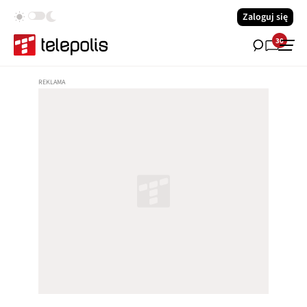
Zaloguj się
30