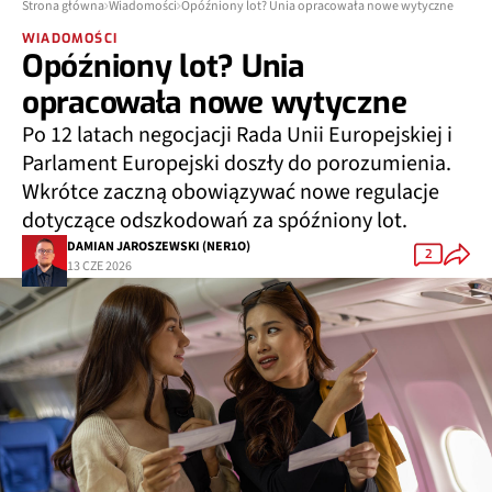
Strona główna
Wiadomości
Opóźniony lot? Unia opracowała nowe wytyczne
WIADOMOŚCI
Opóźniony lot? Unia
opracowała nowe wytyczne
Po 12 latach negocjacji Rada Unii Europejskiej i
Parlament Europejski doszły do porozumienia.
Wkrótce zaczną obowiązywać nowe regulacje
dotyczące odszkodowań za spóźniony lot.
DAMIAN JAROSZEWSKI (NER1O)
2
13 CZE 2026