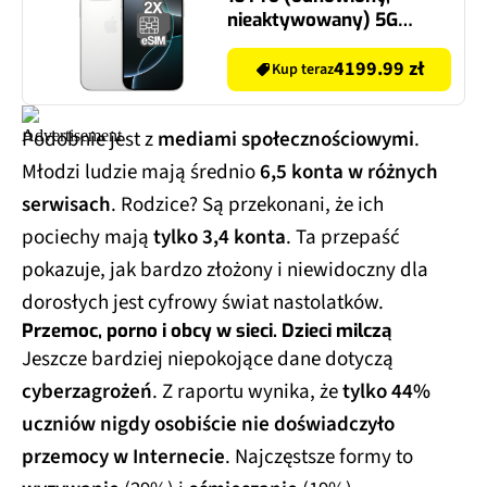
nieaktywowany) 5G
128GB 6.3" 120Hz Tytan
biały (CPO) 2x eSIM
4199.99 zł
Kup teraz
Podobnie jest z
mediami społecznościowymi
.
Młodzi ludzie mają średnio
6,5 konta w różnych
serwisach
. Rodzice? Są przekonani, że ich
pociechy mają
tylko 3,4 konta
. Ta przepaść
pokazuje, jak bardzo złożony i niewidoczny dla
dorosłych jest cyfrowy świat nastolatków.
Przemoc, porno i obcy w sieci. Dzieci milczą
Jeszcze bardziej niepokojące dane dotyczą
cyberzagrożeń
. Z raportu wynika, że
tylko 44%
uczniów nigdy osobiście nie doświadczyło
przemocy w Internecie
. Najczęstsze formy to