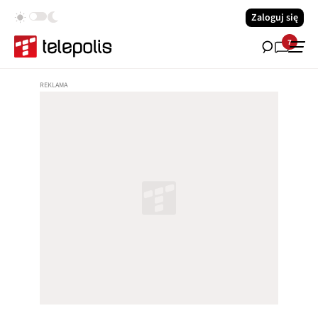
Zaloguj się
7