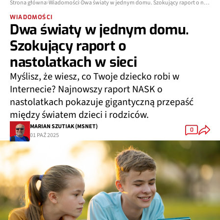
Strona główna
Wiadomości
Dwa światy w jednym domu. Szokujący raport o nastolatkach w sieci
WIADOMOŚCI
Dwa światy w jednym domu.
Szokujący raport o
nastolatkach w sieci
Myślisz, że wiesz, co Twoje dziecko robi w
Internecie? Najnowszy raport NASK o
nastolatkach pokazuje gigantyczną przepaść
między światem dzieci i rodziców.
MARIAN SZUTIAK (MSNET)
0
01 PAŹ 2025