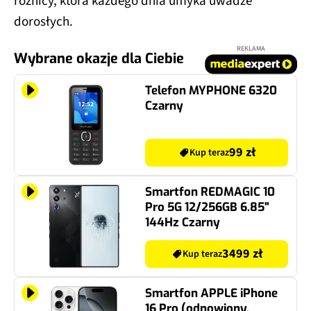
różnicy, która każdego dnia umyka uwadze
dorosłych.
REKLAMA
Wybrane okazje dla Ciebie
Telefon MYPHONE 6320
Czarny
99 zł
Kup teraz
Smartfon REDMAGIC 10
Pro 5G 12/256GB 6.85"
144Hz Czarny
3499 zł
Kup teraz
Smartfon APPLE iPhone
16 Pro (odnowiony,