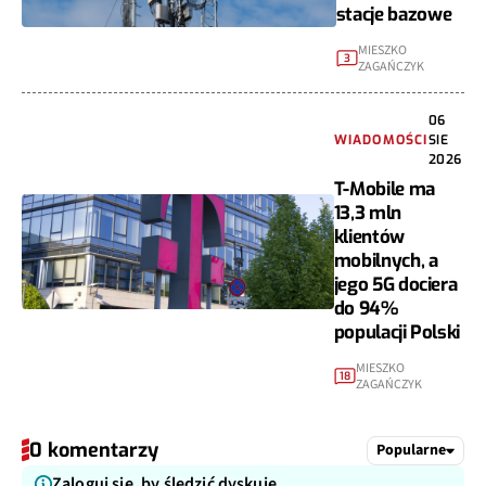
stacje bazowe
MIESZKO
3
ZAGAŃCZYK
06
WIADOMOŚCI
SIE
2026
T-Mobile ma
13,3 mln
klientów
mobilnych, a
jego 5G dociera
do 94%
populacji Polski
MIESZKO
18
ZAGAŃCZYK
0 komentarzy
Popularne
Zaloguj się, by śledzić dyskuję