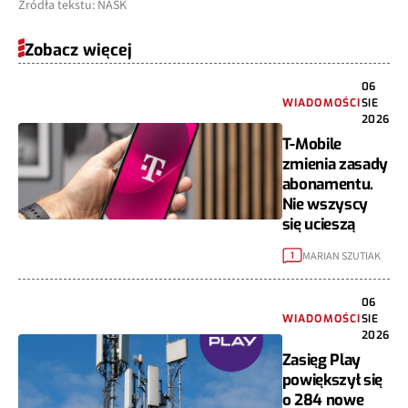
Źródła tekstu: NASK
Zobacz więcej
06
WIADOMOŚCI
SIE
2026
T-Mobile
zmienia zasady
abonamentu.
Nie wszyscy
się ucieszą
MARIAN SZUTIAK
1
06
WIADOMOŚCI
SIE
2026
Zasięg Play
powiększył się
o 284 nowe