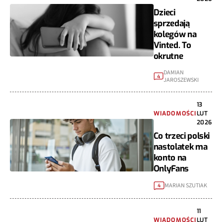
Dzieci
sprzedają
kolegów na
Vinted. To
okrutne
DAMIAN
4
JAROSZEWSKI
13
WIADOMOŚCI
LUT
2026
Co trzeci polski
nastolatek ma
konto na
OnlyFans
MARIAN SZUTIAK
4
11
WIADOMOŚCI
LUT