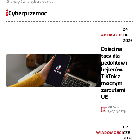
Strona główna
cyberprzemoc
Cyberprzemoc
24
APLIKACJE
LIP
2026
Dzieci na
tacy dla
pedofilów i
hejterów.
TikTok z
mocnym
zarzutami
UE
MIESZKO
2
ZAGAŃCZYK
02
WIADOMOŚCI
CZE
2026