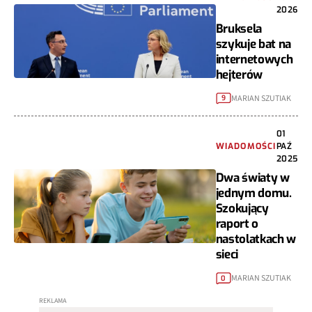
2026
Bruksela
szykuje bat na
internetowych
hejterów
MARIAN SZUTIAK
9
01
WIADOMOŚCI
PAŹ
2025
Dwa światy w
jednym domu.
Szokujący
raport o
nastolatkach w
sieci
MARIAN SZUTIAK
0