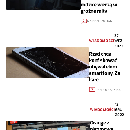
rodzice wierzą w
groźne mity
MARIAN SZUTIAK
0
27
WIADOMOŚCI
WRZ
2023
Rząd chce
konfiskować
obywatelom
smartfony. Za
karę
PIOTR URBANIAK
7
12
WIADOMOŚCI
GRU
2022
Orange z
nietypową