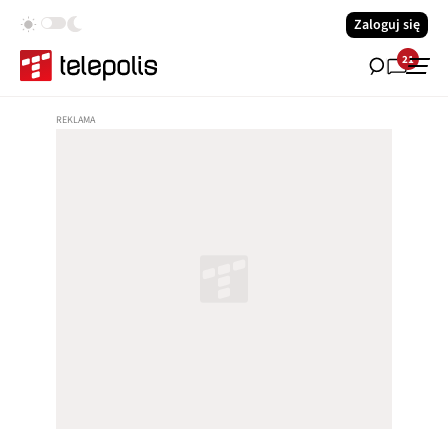
Zaloguj się
21