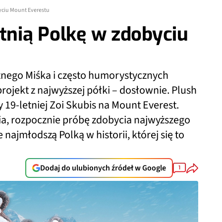
yciu Mount Everestu
etnią Polkę w zdobyciu
znego Miśka i często humorystycznych
rojekt z najwyższej półki – dosłownie. Plush
19-letniej Zoi Skubis na Mount Everest.
nia, rozpocznie próbę zdobycia najwyższego
e najmłodszą Polką w historii, której się to
Dodaj do ulubionych źródeł w Google
1