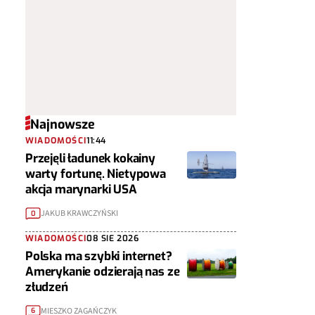
Najnowsze
WIADOMOŚCI
11:44
Przejęli ładunek kokainy
warty fortunę. Nietypowa
akcja marynarki USA
JAKUB KRAWCZYŃSKI
0
WIADOMOŚCI
08 SIE 2026
Polska ma szybki internet?
Amerykanie odzierają nas ze
złudzeń
MIESZKO ZAGAŃCZYK
6