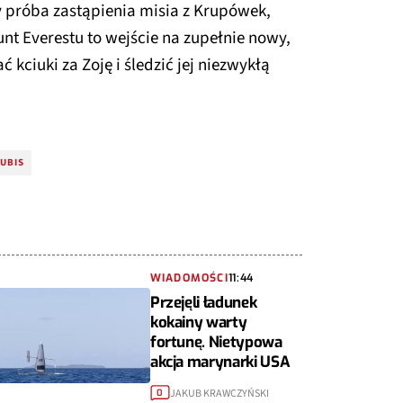
y próba zastąpienia misia z Krupówek,
t Everestu to wejście na zupełnie nowy,
kciuki za Zoję i śledzić jej niezwykłą
KUBIS
WIADOMOŚCI
11:44
Przejęli ładunek
kokainy warty
fortunę. Nietypowa
akcja marynarki USA
JAKUB KRAWCZYŃSKI
0