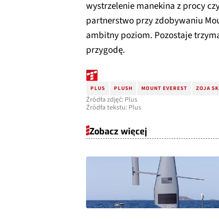
wystrzelenie manekina z procy cz
partnerstwo przy zdobywaniu Moun
ambitny poziom. Pozostaje trzymać 
przygodę.
PLUS
PLUSH
MOUNT EVEREST
ZOJA S
Źródła zdjęć: Plus
Źródła tekstu: Plus
Zobacz więcej