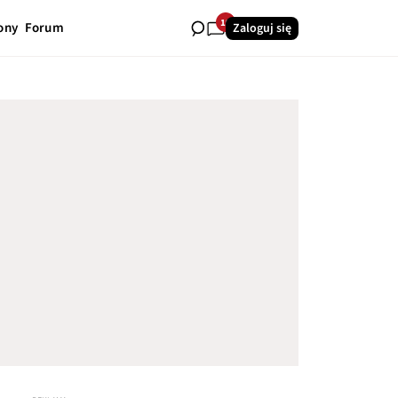
19
ony
Forum
Zaloguj się