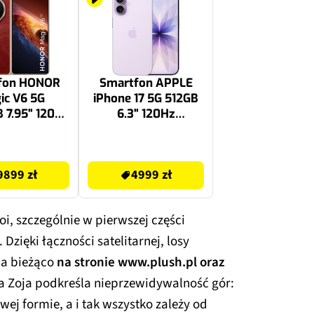
fon HONOR
Smartfon APPLE
ic V6 5G
iPhone 17 5G 512GB
 7.95" 120Hz
6.3" 120Hz
erwony
Lawendowy
4999 zł
9899 zł
4999 zł
i, szczególnie w pierwszej części
Dzięki łączności satelitarnej, losy
na bieżąco
na stronie www.plush.pl oraz
a Zoja podkreśla nieprzewidywalność gór:
ej formie, a i tak wszystko zależy od