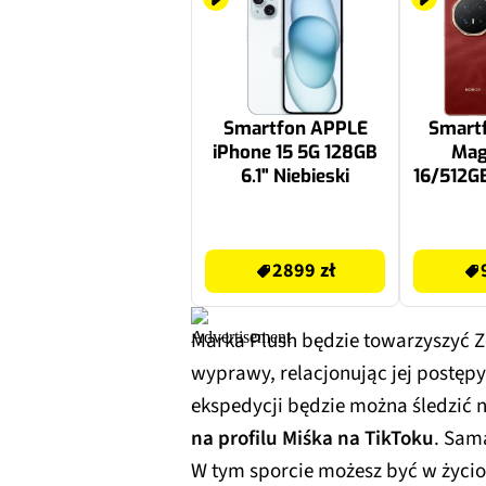
Smartfon APPLE
Smart
iPhone 15 5G 128GB
Mag
6.1" Niebieski
16/512GB
Cz
2899 zł
9899 zł
2899 zł
Marka Plush będzie towarzyszyć Zo
wyprawy, relacjonując jej postępy. 
ekspedycji będzie można śledzić 
na profilu Miśka na TikToku
. Sam
W tym sporcie możesz być w życiow