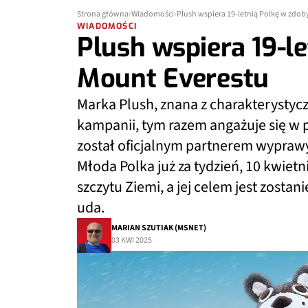
Strona główna
Wiadomości
Plush wspiera 19-letnią Polkę w zdob
WIADOMOŚCI
Plush wspiera 19-l
Mount Everestu
Marka Plush, znana z charakterystyc
kampanii, tym razem angażuje się w p
został oficjalnym partnerem wyprawy 
Młoda Polka już za tydzień, 10 kwiet
szczytu Ziemi, a jej celem jest zostani
uda.
MARIAN SZUTIAK (MSNET)
03 KWI 2025