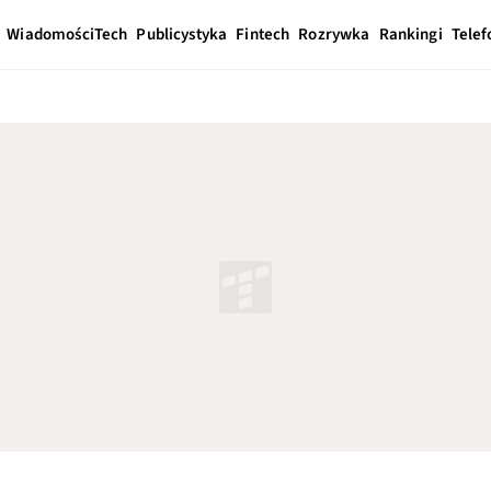
Wiadomości
Tech
Publicystyka
Fintech
Rozrywka
Rankingi
Telef