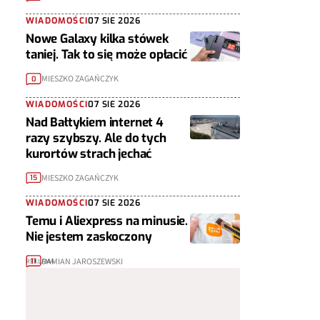
WIADOMOŚCI
07 SIE 2026
Nowe Galaxy kilka stówek
taniej. Tak to się może opłacić
MIESZKO ZAGAŃCZYK
0
WIADOMOŚCI
07 SIE 2026
Nad Bałtykiem internet 4
razy szybszy. Ale do tych
kurortów strach jechać
MIESZKO ZAGAŃCZYK
15
WIADOMOŚCI
07 SIE 2026
Temu i Aliexpress na minusie.
Nie jestem zaskoczony
DAMIAN JAROSZEWSKI
11