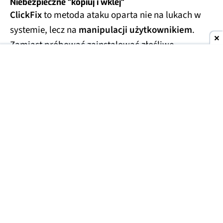
Niebezpieczne "kopiuj i wklej"
ClickFix
to metoda ataku oparta nie na lukach w
systemie, lecz na
manipulacji użytkownikiem
.
Zamiast próbować zainstalować złośliwe
oprogramowanie w ukryciu, oszuści
proszą ofiarę
o samodzielne uruchomienie polecenia
.
Najczęściej odbywa się to pod pozorem
potwierdzenia, że użytkownik nie jest robotem albo
rozwiązania rzekomego problemu z przeglądarką.