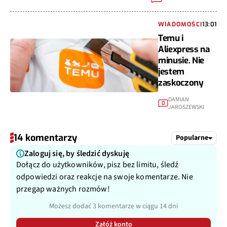
WIADOMOŚCI
13:01
Temu i
Aliexpress na
minusie. Nie
jestem
zaskoczony
DAMIAN
0
JAROSZEWSKI
14 komentarzy
Popularne
Zaloguj się, by śledzić dyskuję
Dołącz do użytkowników, pisz bez limitu, śledź
odpowiedzi oraz reakcje na swoje komentarze. Nie
przegap ważnych rozmów!
Możesz dodać 3 komentarze w ciągu 14 dni
Załóż konto