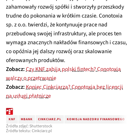
zahamowały rozwój spółki i stworzyły przeszkody
trudne do pokonania w krótkim czasie. Conotoxia
sp. z o.o. twierdzi, że kontynuuje prace nad
przebudową swojej infrastruktury, ale proces ten
wymaga znacznych nakładów finansowych i czasu,
co opóźnia jej dalszy rozwój oraz skalowanie
oferowanych produktów.
Zobacz:
Czy KNF zabija polski fintech? Conotoxia
walczy o przetrwanie
Zobacz:
Koniec Cinkciarza? Conotoxia bez licencji
na usługi płatnicze
KNF
MBANK
CINKCIARZ.PL
KOMISJA NADZORU FINANSOWEGO
K
Źródła zdjęć: Shutterstock
Źródła tekstu: Cinkciarz.pl