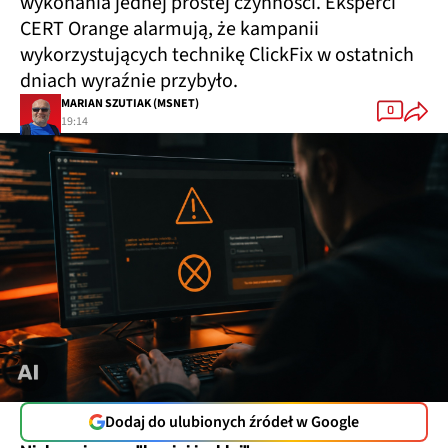
wykonania jednej prostej czynności. Eksperci
CERT Orange alarmują, że kampanii
wykorzystujących technikę ClickFix w ostatnich
dniach wyraźnie przybyło.
MARIAN SZUTIAK (MSNET)
0
19:14
Dodaj do ulubionych źródeł w Google