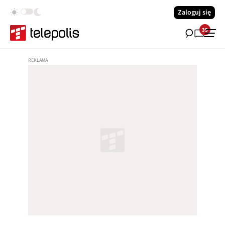
Zaloguj się
35