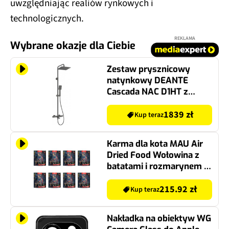
uwzględniając realiów rynkowych i
technologicznych.
REKLAMA
Wybrane okazje dla Ciebie
Zestaw prysznicowy
natynkowy DEANTE
Cascada NAC D1HT z
deszczownicą Titanium
1839 zł
Kup teraz
Karma dla kota MAU Air
Dried Food Wołowina z
batatami i rozmarynem 8
x 700 g
215.92 zł
Kup teraz
Nakładka na obiektyw WG