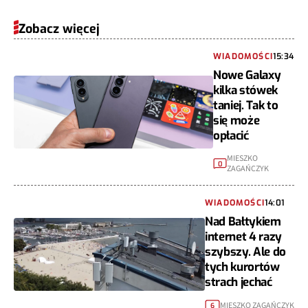
Zobacz więcej
WIADOMOŚCI
15:34
Nowe Galaxy
kilka stówek
taniej. Tak to
się może
opłacić
MIESZKO
0
ZAGAŃCZYK
WIADOMOŚCI
14:01
Nad Bałtykiem
internet 4 razy
szybszy. Ale do
tych kurortów
strach jechać
MIESZKO ZAGAŃCZYK
6