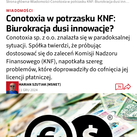
Strona główna
Wiadomości
Conotoxia w potrzasku KNF: Biurokracja dusi innowacje?
WIADOMOŚCI
Conotoxia w potrzasku KNF:
Biurokracja dusi innowacje?
Conotoxia sp. z o.o. znalazła się w paradoksalnej
sytuacji. Spółka twierdzi, że próbując
dostosować się do zaleceń Komisji Nadzoru
Finansowego (KNF), napotkała szereg
problemów, które doprowadziły do cofnięcia jej
licencji płatniczej.
MARIAN SZUTIAK (MSNET)
14
11 GRU 2024