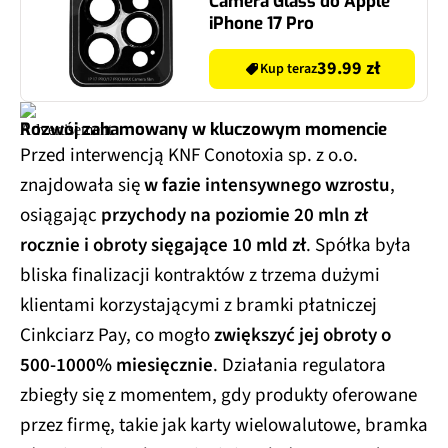
Camera Glass do Apple
iPhone 17 Pro
39.99 zł
Kup teraz
Rozwój zahamowany w kluczowym momencie
Przed interwencją KNF Conotoxia sp. z o.o.
znajdowała się
w fazie intensywnego wzrostu
,
osiągając
przychody na poziomie 20 mln zł
rocznie i obroty sięgające 10 mld zł
. Spółka była
bliska finalizacji kontraktów z trzema dużymi
klientami korzystającymi z bramki płatniczej
Cinkciarz Pay, co mogło
zwiększyć jej obroty o
500-1000% miesięcznie
. Działania regulatora
zbiegły się z momentem, gdy produkty oferowane
przez firmę, takie jak karty wielowalutowe, bramka