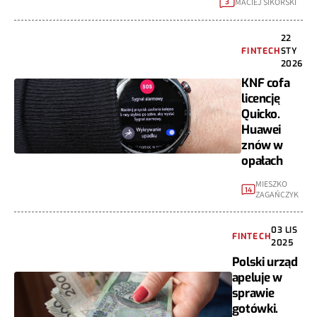
MACIEJ SIKORSKI
3
22
FINTECH
STY
2026
KNF cofa
licencję
Quicko.
Huawei
znów w
opałach
MIESZKO
14
ZAGAŃCZYK
03 LIS
FINTECH
2025
Polski urząd
apeluje w
sprawie
gotówki.