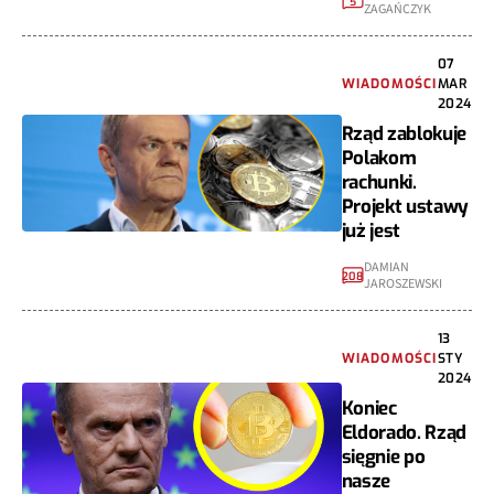
5
ZAGAŃCZYK
07
WIADOMOŚCI
MAR
2024
Rząd zablokuje
Polakom
rachunki.
Projekt ustawy
już jest
DAMIAN
208
JAROSZEWSKI
13
WIADOMOŚCI
STY
2024
Koniec
Eldorado. Rząd
sięgnie po
nasze