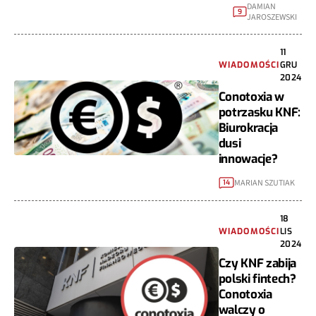
DAMIAN
9
JAROSZEWSKI
11
WIADOMOŚCI
GRU
2024
Conotoxia w
potrzasku KNF:
Biurokracja
dusi
innowacje?
MARIAN SZUTIAK
14
18
WIADOMOŚCI
LIS
2024
Czy KNF zabija
polski fintech?
Conotoxia
walczy o