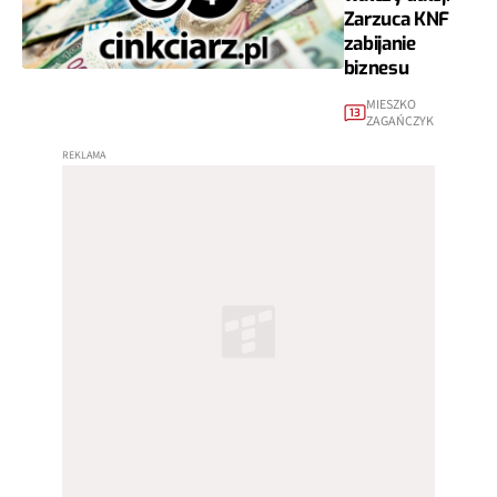
Zarzuca KNF
zabijanie
biznesu
MIESZKO
13
ZAGAŃCZYK