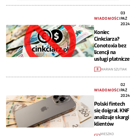
03
WIADOMOŚCI
PAŹ
2024
Koniec
Cinkciarza?
Conotoxia bez
licencji na
usługi płatnicze
MARIAN SZUTIAK
8
02
WIADOMOŚCI
PAŹ
2024
Polski fintech
się doigrał. KNF
analizuje skargi
klientów
MIESZKO