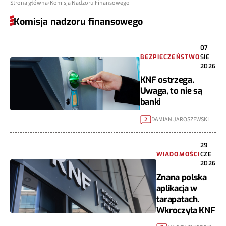
Strona główna
Komisja Nadzoru Finansowego
Komisja nadzoru finansowego
07
BEZPIECZEŃSTWO
SIE
2026
KNF ostrzega.
Uwaga, to nie są
banki
DAMIAN JAROSZEWSKI
2
29
WIADOMOŚCI
CZE
2026
Znana polska
aplikacja w
tarapatach.
Wkroczyła KNF