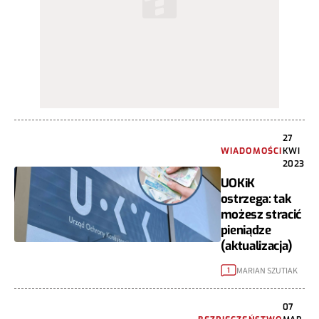
27
WIADOMOŚCI
KWI
2023
UOKiK
ostrzega: tak
możesz stracić
pieniądze
(aktualizacja)
MARIAN SZUTIAK
1
07