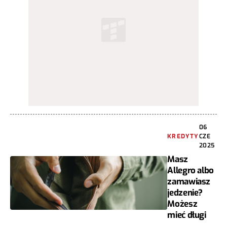
06
KREDYTY
CZE
2025
Masz
Allegro albo
zamawiasz
jedzenie?
Możesz
mieć długi