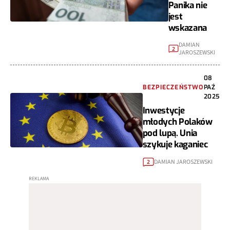
Panika nie
jest
wskazana
DAMIAN
2
JAROSZEWSKI
08
BEZPIECZEŃSTWO
PAŹ
2025
Inwestycje
młodych Polaków
pod lupą. Unia
szykuje kaganiec
DAMIAN JAROSZEWSKI
2