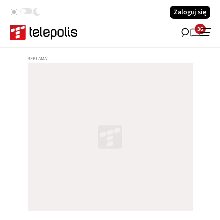
Zaloguj się
36