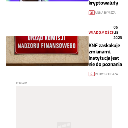
kryptowaluty
ANNA RYMSZA
31
06
WIADOMOŚCI
LIS
2023
KNF zaskakuje
zmianami.
Instytucja jest
nie do poznania
PATRYK ŁOBAZA
0