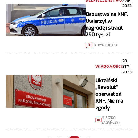
BEZPIECZEŃSTWO
MAR
2023
Oszustwo na KNF.
Uwierzył w
nagrodę i stracił
250 tys. zł
PATRYK ŁOBAZA
3
20
WIADOMOŚCI
STY
2023
Ukraiński
„Revolut”
oberwał od
KNF. Nie ma
zgody
MIESZKO
10
ZAGAŃCZYK