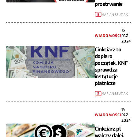
przetrwanie
MARIAN SZUTIAK
8
16
WIADOMOŚCI
PAŹ
2024
Cinkciarz to
dopiero
początek. KNF
sprawdza
instytucje
płatnicze
MARIAN SZUTIAK
3
14
WIADOMOŚCI
PAŹ
2024
Cinkciarz.pl
walczy dalej.