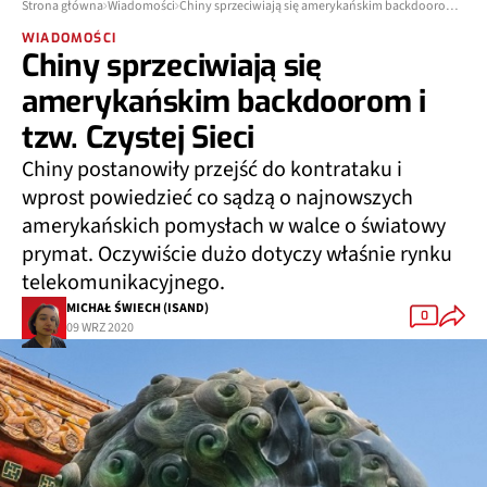
Strona główna
Wiadomości
Chiny sprzeciwiają się amerykańskim backdoorom i tzw. Czystej Sieci
WIADOMOŚCI
Chiny sprzeciwiają się
amerykańskim backdoorom i
tzw. Czystej Sieci
Chiny postanowiły przejść do kontrataku i
wprost powiedzieć co sądzą o najnowszych
amerykańskich pomysłach w walce o światowy
prymat. Oczywiście dużo dotyczy właśnie rynku
telekomunikacyjnego.
MICHAŁ ŚWIECH (ISAND)
0
09 WRZ 2020