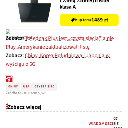
Czarny 720m3/h 61dB
klasa A
1489 zł
Kup teraz
Zobacz:
To jednak Plus jest „czystą siecią”, a nie
Play. Amerykanie zaktualizowali listę
Zobacz:
Chiny, Korea Południowa i Japonia w
wyścigu o 6G
CHINY
USA
CZYSTA SIEĆ
Źródła tekstu: scmp, wł
Zobacz więcej
07
WIADOMOŚCI
SIE