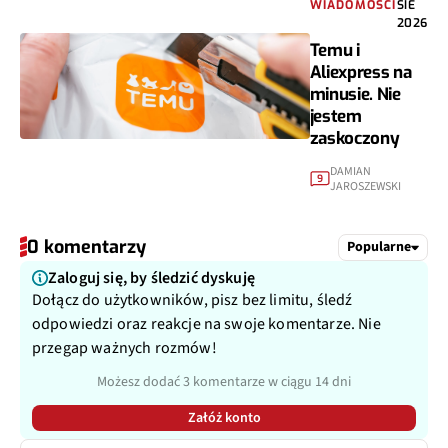
WIADOMOŚCI
SIE
2026
Temu i
Aliexpress na
minusie. Nie
jestem
zaskoczony
DAMIAN
9
JAROSZEWSKI
0 komentarzy
Popularne
Zaloguj się, by śledzić dyskuję
Dołącz do użytkowników, pisz bez limitu, śledź
odpowiedzi oraz reakcje na swoje komentarze. Nie
przegap ważnych rozmów!
Możesz dodać 3 komentarze w ciągu 14 dni
Załóż konto