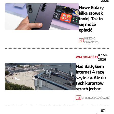
2026
Nowe Galaxy
kilka stówek
taniej. Tak to
się może
opłacić
MIESZKO
0
ZAGAŃCZYK
07 SIE
WIADOMOŚCI
2026
Nad Bałtykiem
internet 4 razy
szybszy. Ale do
tych kurortów
strach jechać
MIESZKO ZAGAŃCZYK
12
07