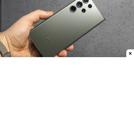
Dodaj do ulubionych źródeł w Google
Samsung na premierę modeli Galaxy S23
obiecywał, że te otrzymają co najmniej 4-letnie
wsparcie. Chociaż 4. rocznica jeszcze nie wybiła, to
koreańska firma właśnie zapowiedziała ostatnią
aktualizację dla tych modeli.