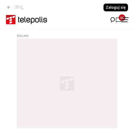
Zaloguj się
16