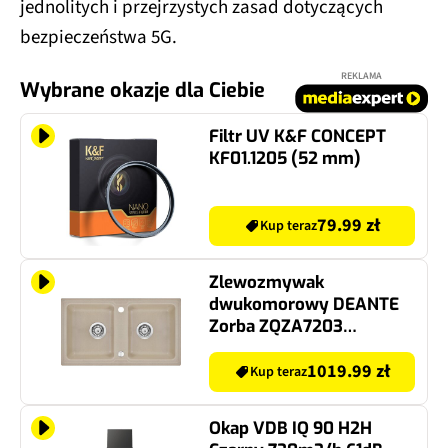
jednolitych i przejrzystych zasad dotyczących
bezpieczeństwa 5G.
REKLAMA
Wybrane okazje dla Ciebie
Filtr UV K&F CONCEPT
KF01.1205 (52 mm)
79.99 zł
Kup teraz
Zlewozmywak
dwukomorowy DEANTE
Zorba ZQZA7203
Piaskowy 43.5x78 +
bateria stojąca
1019.99 zł
Kup teraz
Okap VDB IQ 90 H2H