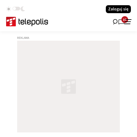
Zaloguj się
19