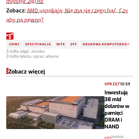
monitor 280 Hz
Zobacz:
AMD uspokaja: Nie ma się czego bać. Czy
aby na pewno?
CHINY
SPECYFIKACJA
MITX
SFF
OBUDOWA KOMPUTEROWA
J
Źródła zdjęć: Jonsbo
Źródła tekstu: oprac. własne
Zobacz więcej
SPRZĘT
10:59
Inwestują
38 mld
dolarów w
pamięci
DRAM i
NAND
DAMIAN
0