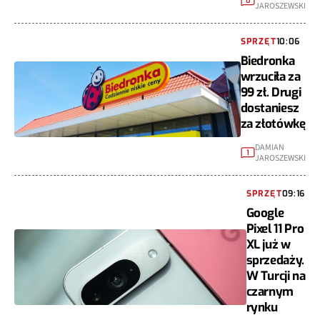
JAROSZEWSKI
SPRZĘT
10:06
Biedronka
wrzuciła za
99 zł. Drugi
dostaniesz
za złotówkę
DAMIAN
1
JAROSZEWSKI
SPRZĘT
09:16
Google
Pixel 11 Pro
XL już w
sprzedaży.
W Turcji na
czarnym
rynku