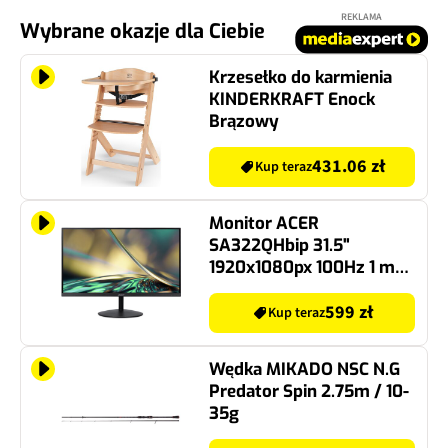
REKLAMA
Wybrane okazje dla Ciebie
Krzesełko do karmienia
KINDERKRAFT Enock
Brązowy
431.06 zł
Kup teraz
Monitor ACER
SA322QHbip 31.5"
1920x1080px 100Hz 1 ms
[VRB]
599 zł
Kup teraz
Wędka MIKADO NSC N.G
Predator Spin 2.75m / 10-
35g