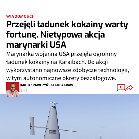
WIADOMOŚCI
Przejęli ładunek kokainy warty
fortunę. Nietypowa akcja
marynarki USA
Marynarka wojenna USA przejęła ogromny
ładunek kokainy na Karaibach. Do akcji
wykorzystano najnowsze zdobycze technologii,
w tym autonomiczne okręty bezzałogowe.
JAKUB KRAWCZYŃSKI KUBAKRAW
0
11:44