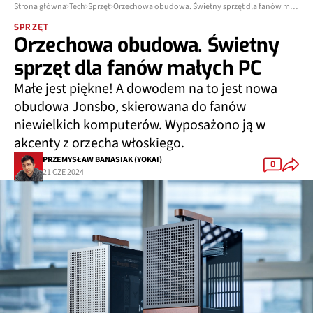
Strona główna
Tech
Sprzęt
Orzechowa obudowa. Świetny sprzęt dla fanów małych PC
SPRZĘT
Orzechowa obudowa. Świetny
sprzęt dla fanów małych PC
Małe jest piękne! A dowodem na to jest nowa
obudowa Jonsbo, skierowana do fanów
niewielkich komputerów. Wyposażono ją w
akcenty z orzecha włoskiego.
PRZEMYSŁAW BANASIAK (YOKAI)
0
21 CZE 2024