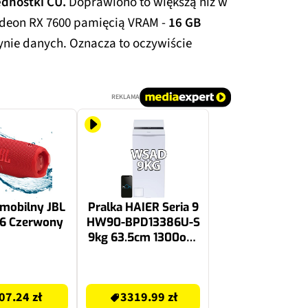
ednostki CU.
Doprawiono to większą niż w
deon RX 7600 pamięcią VRAM -
16 GB
ynie danych. Oznacza to oczywiście
REKLAMA
 mobilny JBL
Pralka HAIER Seria 9
 6 Czerwony
HW90-BPD13386U-S
9kg 63.5cm 1300obr
Smart AI Sterowanie
smartfonem
3499 zł
07.24 zł
3319.99 zł