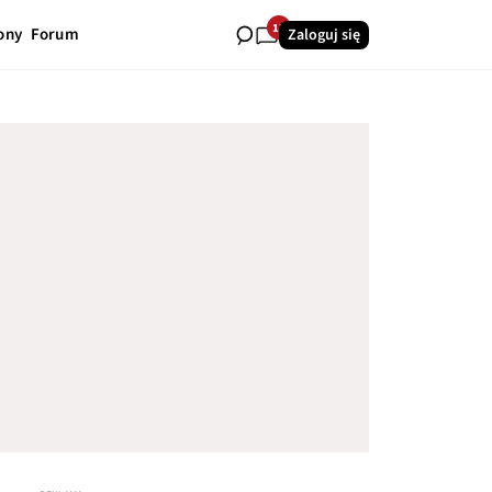
13
ony
Forum
Zaloguj się