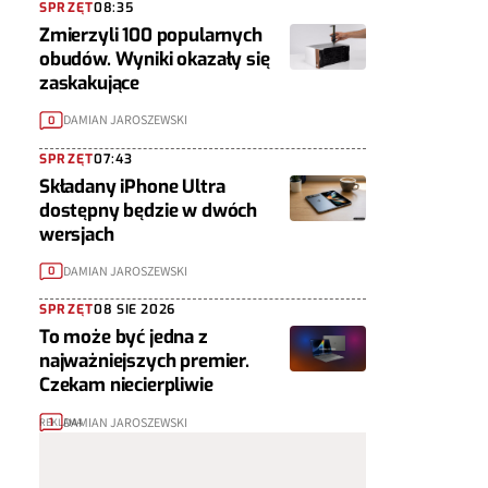
SPRZĘT
08:35
Zmierzyli 100 popularnych
obudów. Wyniki okazały się
zaskakujące
DAMIAN JAROSZEWSKI
0
SPRZĘT
07:43
Składany iPhone Ultra
dostępny będzie w dwóch
wersjach
DAMIAN JAROSZEWSKI
0
SPRZĘT
08 SIE 2026
To może być jedna z
najważniejszych premier.
Czekam niecierpliwie
DAMIAN JAROSZEWSKI
1