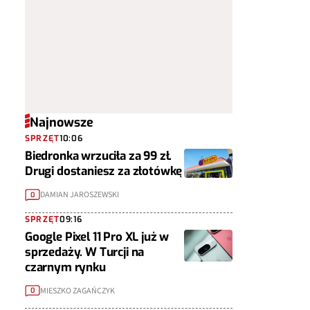
Najnowsze
SPRZĘT
10:06
Biedronka wrzuciła za 99 zł.
Drugi dostaniesz za złotówkę
DAMIAN JAROSZEWSKI
0
SPRZĘT
09:16
Google Pixel 11 Pro XL już w
sprzedaży. W Turcji na
czarnym rynku
MIESZKO ZAGAŃCZYK
0