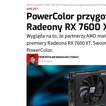
Strona główna
Tech
Sprzęt
PowerColor przygotował dwa tanie R
SPRZĘT
PowerColor przygo
Radeony RX 7600 
Wygląda na to, że partnerzy AMD miel
premiery Radeona RX 7600 XT. Swoim
PowerColor.
PRZEMYSŁAW BANASIAK (YOKAI)
25 STY 2024