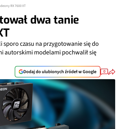
adeony RX 7600 XT
tował dwa tanie
XT
i sporo czasu na przygotowanie się do
i autorskimi modelami pochwalił się
Dodaj do ulubionych źródeł w Google
0