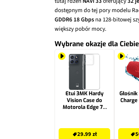
tutaj rdzeń
NAVI 33
oferujący
32 j
dostępnym do tej pory modelu Ra
GDDR6 18 Gbps
na 128-bitowej sz
większy pobór mocy.
Wybrane okazje dla Ciebie
Etui 3MK Hardy
Głośnik
Vision Case do
Charge
Motorola Edge 70
Przezroczysty
29.99 zł
507.24 zł
29.99 zł
5