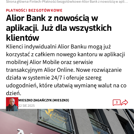
Strona główna
Fintech
Płatności bezgotówkowe
Alior Bank z nowością w aplikacji. Już dla wszystkich klientów
PŁATNOŚCI BEZGOTÓWKOWE
Alior Bank z nowością w
aplikacji. Już dla wszystkich
klientów
Klienci indywidualni Alior Banku mogą już
korzystać z całkiem nowego kantoru w aplikacji
mobilnej Alior Mobile oraz serwisie
transakcyjnym Alior Online. Nowe rozwiązanie
działa w systemie 24/7 i oferuje szereg
udogodnień, które ułatwią wymianę walut na co
dzień.
MIESZKO ZAGAŃCZYK (MIESZKO)
3
22 SIE 2025