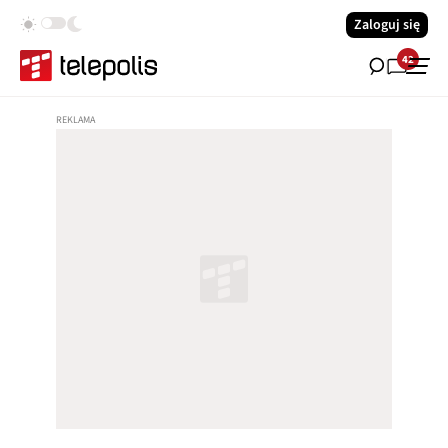
Zaloguj się
42