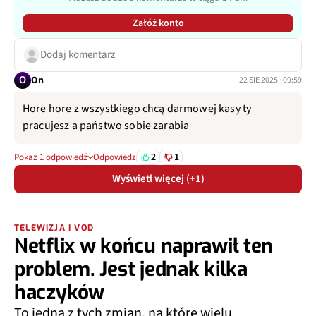
Załóż konto
Dodaj komentarz
O
On
22 SIE 2025 · 09:59
Hore hore z wszystkiego chcą darmowej kasy ty
pracujesz a państwo sobie zarabia
2
1
Pokaż 1 odpowiedź
Odpowiedz
Wyświetl więcej (+1)
TELEWIZJA I VOD
Netflix w końcu naprawił ten
problem. Jest jednak kilka
haczyków
To jedna z tych zmian, na które wielu