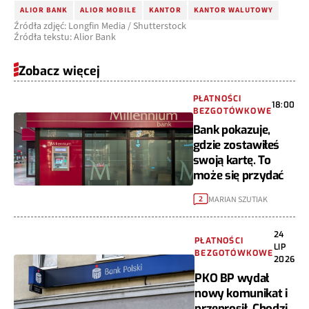
ALIOR BANK
ALIOR MOBILE
KANTOR
KANTOR WALUTOWY
Źródła zdjęć: Longfin Media / Shutterstock
Źródła tekstu: Alior Bank
Zobacz więcej
PŁATNOŚCI
18:00
BEZGOTÓWKOWE
Bank pokazuje,
gdzie zostawiłeś
swoją kartę. To
może się przydać
MARIAN SZUTIAK
2
24
PŁATNOŚCI
LIP
BEZGOTÓWKOWE
2026
PKO BP wydał
nowy komunikat i
przeprosił. Chodzi