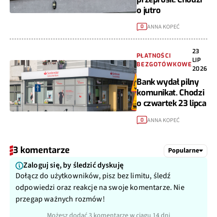
o jutro
ANNA KOPEĆ
0
23
PŁATNOŚCI
LIP
BEZGOTÓWKOWE
2026
Bank wydał pilny
komunikat. Chodzi
o czwartek 23 lipca
ANNA KOPEĆ
0
3 komentarze
Popularne
Zaloguj się, by śledzić dyskuję
Dołącz do użytkowników, pisz bez limitu, śledź
odpowiedzi oraz reakcje na swoje komentarze. Nie
przegap ważnych rozmów!
Możesz dodać 3 komentarze w ciągu 14 dni