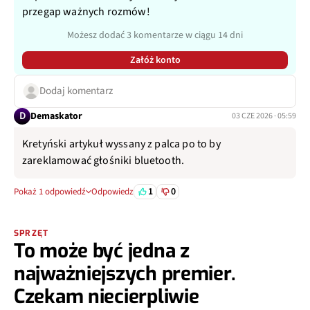
przegap ważnych rozmów!
Możesz dodać 3 komentarze w ciągu 14 dni
Załóż konto
Dodaj komentarz
D
Demaskator
03 CZE 2026 · 05:59
Kretyński artykuł wyssany z palca po to by
zareklamować głośniki bluetooth.
1
0
Pokaż 1 odpowiedź
Odpowiedz
SPRZĘT
To może być jedna z
najważniejszych premier.
Czekam niecierpliwie