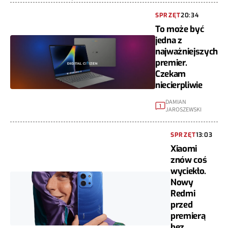
SPRZĘT
20:34
To może być
jedna z
najważniejszych
premier.
Czekam
niecierpliwie
DAMIAN
1
JAROSZEWSKI
SPRZĘT
13:03
Xiaomi
znów coś
wyciekło.
Nowy
Redmi
przed
premierą
bez