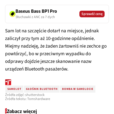
Baseus Bass BP1 Pro
Sprawdź cenę
Słuchawki z ANC za 7 dych
Sam lot na szczęście dotarł na miejsce, jednak
zaliczył przy tym aż 10-godzinne opóźnienie.
Miejmy nadzieję, że żaden żartowniś nie zechce go
powtórzyć, bo w przeciwnym wypadku do
odprawy dojdzie jeszcze skanowanie nazw
urządzeń Bluetooth pasażerów.
SAMOLOT
GŁOŚNIK BLUETOOTH
BOMBA W SAMOLOCIE
Źródła zdjęć: shutterstock
Źródła tekstu: Tomshardware
Zobacz więcej