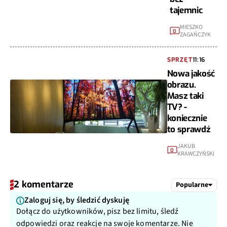
tajemnic
MIESZKO
0
ZAGAŃCZYK
SPRZĘT
11:16
Nowa jakość
obrazu.
Masz taki
TV? -
koniecznie
to sprawdź
JAKUB
0
KRAWCZYŃSKI
2 komentarze
Popularne
Zaloguj się, by śledzić dyskuję
Dołącz do użytkowników, pisz bez limitu, śledź
odpowiedzi oraz reakcje na swoje komentarze. Nie