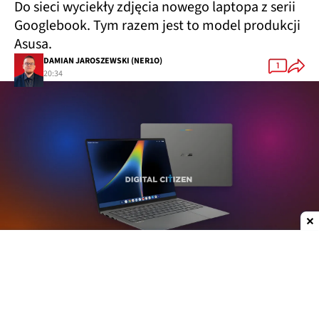
Do sieci wyciekły zdjęcia nowego laptopa z serii
Googlebook. Tym razem jest to model produkcji
Asusa.
DAMIAN JAROSZEWSKI (NER1O)
1
20:34
Dodaj do ulubionych źródeł w Google
Plotki na temat nowych laptopów z serii