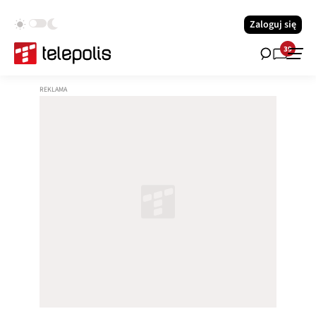
Zaloguj się
39