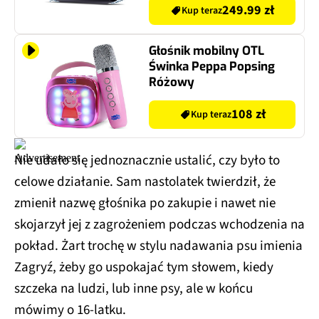
249.99 zł
Kup teraz
Głośnik mobilny OTL
Świnka Peppa Popsing
Różowy
108 zł
Kup teraz
Nie udało się jednoznacznie ustalić, czy było to
celowe działanie. Sam nastolatek twierdził, że
zmienił nazwę głośnika po zakupie i nawet nie
skojarzył jej z zagrożeniem podczas wchodzenia na
pokład. Żart trochę w stylu nadawania psu imienia
Zagryź, żeby go uspokajać tym słowem, kiedy
szczeka na ludzi, lub inne psy, ale w końcu
mówimy o 16-latku.