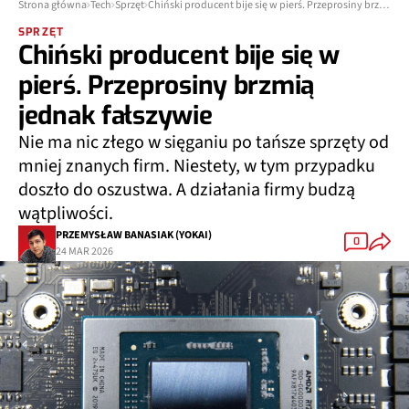
Strona główna
Tech
Sprzęt
Chiński producent bije się w pierś. Przeprosiny brzmią jednak fałszywie
SPRZĘT
Chiński producent bije się w
pierś. Przeprosiny brzmią
jednak fałszywie
Nie ma nic złego w sięganiu po tańsze sprzęty od
mniej znanych firm. Niestety, w tym przypadku
doszło do oszustwa. A działania firmy budzą
wątpliwości.
PRZEMYSŁAW BANASIAK (YOKAI)
0
24 MAR 2026