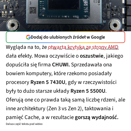
Dodaj do ulubionych źródeł w Google
Wygląda na to, że
otwarta krytyka ze strony AMD
dała efekty. Mowa oczywiście o
oszustwie
, jakiego
dopuściła się firma
CHUWI.
Sprzedawała ona
bowiem komputery, które rzekomo posiadały
procesory
Ryzen 5 7430U
, gdy w rzeczywistości
były to dużo starsze układy
Ryzen 5 5500U
.
Oferują one co prawda taką samą liczbę rdzeni, ale
inne architektury (Zen 3 vs Zen 2), taktowania i
pamięć Cache, a w rezultacie
gorszą wydajność.
Dalsza część tekstu pod wideo