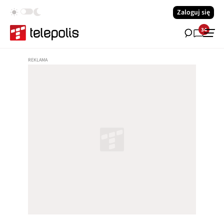
Zaloguj się
34