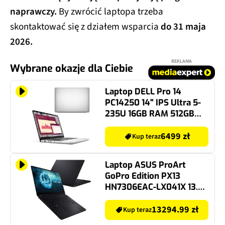
naprawczy.
By zwrócić laptopa trzeba
skontaktować się z działem wsparcia
do 31 maja
2026
.
REKLAMA
Wybrane okazje dla Ciebie
Laptop DELL Pro 14
PC14250 14" IPS Ultra 5-
235U 16GB RAM 512GB
SSD Windows 11
Professional
6499 zł
Kup teraz
Laptop ASUS ProArt
GoPro Edition PX13
HN7306EAC-LX041X 13.3"
OLED Al Max+ 395 128GB
RAM 1TB SSD Windows 11
13294.99 zł
Kup teraz
Professional, Funkcje AI