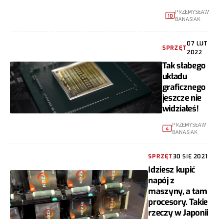
PRZEMYSŁAW
10
BANASIAK
07 LUT
SPRZĘT
2022
Tak słabego
układu
graficznego
jeszcze nie
widziałeś!
PRZEMYSŁAW
4
BANASIAK
SPRZĘT
30 SIE 2021
Idziesz kupić
napój z
maszyny, a tam
procesory. Takie
rzeczy w Japonii