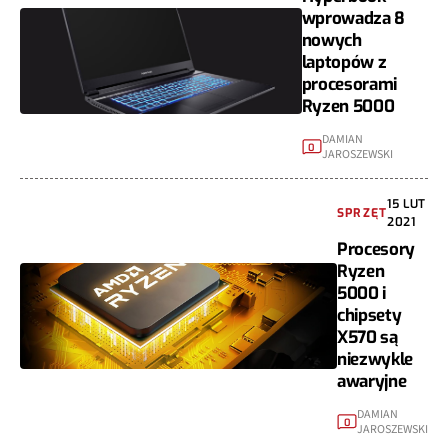
wprowadza 8
nowych
laptopów z
procesorami
Ryzen 5000
DAMIAN
0
JAROSZEWSKI
15 LUT
SPRZĘT
2021
Procesory
Ryzen
5000 i
chipsety
X570 są
niezwykle
awaryjne
DAMIAN
0
JAROSZEWSKI