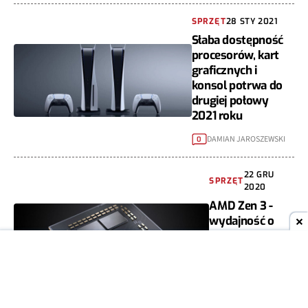
SPRZĘT
28 STY 2021
Słaba dostępność
procesorów, kart
graficznych i
konsol potrwa do
drugiej połowy
2021 roku
DAMIAN JAROSZEWSKI
0
22 GRU
SPRZĘT
2020
AMD Zen 3 -
wydajność o
89% lepsza od
oryginalnej
architektury
Zen
HENRYK TUR
3