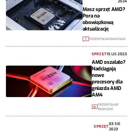
2024
Masz sprzęt AMD?
Pora na
obowiązkową
aktualizację
PRZEMYSŁAW BANASIAK
1
SPRZĘT
15 LIS 2023
AMD oszalało?
Nadciągają
nowe
procesory dla
gniazda AMD
AM4
PRZEMYSŁAW
0
BANASIAK
03 SIE
SPRZĘT
2023