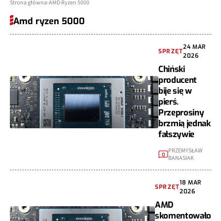
Strona główna
AMD Ryzen 5000
Amd ryzen 5000
24 MAR
SPRZĘT
2026
Chiński
producent
bije się w
pierś.
Przeprosiny
brzmią jednak
fałszywie
PRZEMYSŁAW
0
BANASIAK
18 MAR
SPRZĘT
2026
AMD
skomentowało