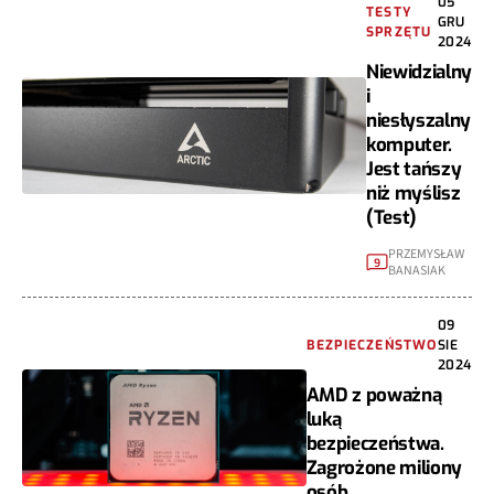
05
TESTY
GRU
SPRZĘTU
2024
Niewidzialny
i
niesłyszalny
komputer.
Jest tańszy
niż myślisz
(Test)
PRZEMYSŁAW
9
BANASIAK
09
BEZPIECZEŃSTWO
SIE
2024
AMD z poważną
luką
bezpieczeństwa.
Zagrożone miliony
osób