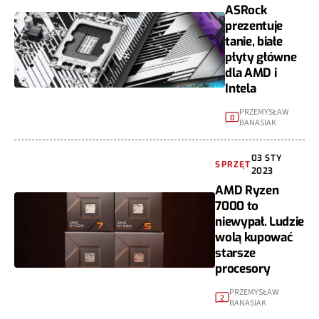
ASRock
prezentuje
tanie, białe
płyty główne
dla AMD i
Intela
PRZEMYSŁAW
0
BANASIAK
03 STY
SPRZĘT
2023
AMD Ryzen
7000 to
niewypał. Ludzie
wolą kupować
starsze
procesory
PRZEMYSŁAW
2
BANASIAK