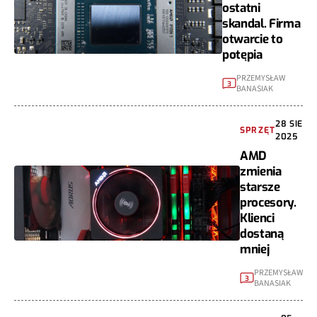
ostatni
skandal. Firma
otwarcie to
potępia
PRZEMYSŁAW
3
BANASIAK
28 SIE
SPRZĘT
2025
AMD
zmienia
starsze
procesory.
Klienci
dostaną
mniej
PRZEMYSŁAW
3
BANASIAK