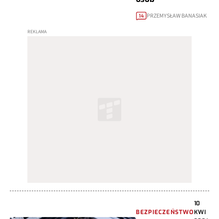
PRZEMYSŁAW BANASIAK
14
10
BEZPIECZEŃSTWO
KWI