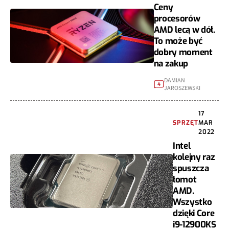
Ceny
procesorów
AMD lecą w dół.
To może być
dobry moment
na zakup
DAMIAN
4
JAROSZEWSKI
17
SPRZĘT
MAR
2022
Intel
kolejny raz
spuszcza
łomot
AMD.
Wszystko
dzięki Core
i9-12900KS