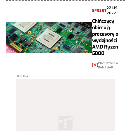
22 LIS
SPRZĘT
2022
Chińczycy
obiecują
procesory o
wydajności
AMD Ryzen
5000
PRZEMYSŁAW
0
BANASIAK