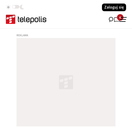
Zaloguj się
6