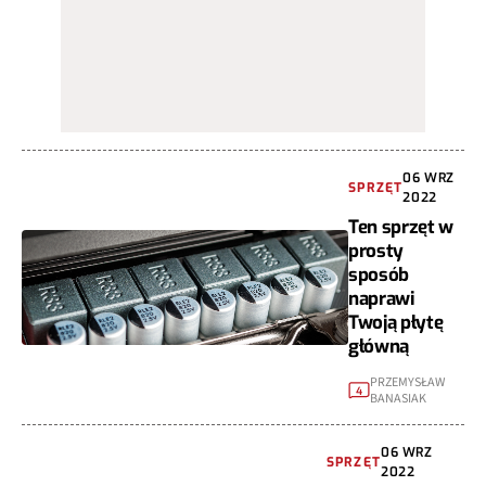
06 WRZ
SPRZĘT
2022
Ten sprzęt w
prosty
sposób
naprawi
Twoją płytę
główną
PRZEMYSŁAW
4
BANASIAK
06 WRZ
SPRZĘT
2022