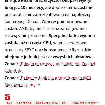
Enrique Nissim oraz Krzysztof Okupski wykryli
lukę już 10 miesięcy
, ale dopiero teraz zostanie
ona publicznie zaprezentowana na najbliższej
konferencji Defcon. Wpierw poinformowane
zostało AMD, by mieć czas na zareagowanie i
rozwiązanie problemu.
Specjalna łatka wydana
została już na część CPU
, w tym serwerowe
procesory EPYC oraz konsumenckie Ryzen.
Nie
obejmuje jednak jeszcze wszystkich układów
.
Zobacz:
Tajwan może wyciągać kieliszki. Znalazł
żyłę złota
Zobacz:
To koniec tanich kart graficznych AMD.
Magazyny są puste
AMD
PROCESOR
AMD RYZEN 5000
CPU
LUKA BEZPIECZEŃSTWA