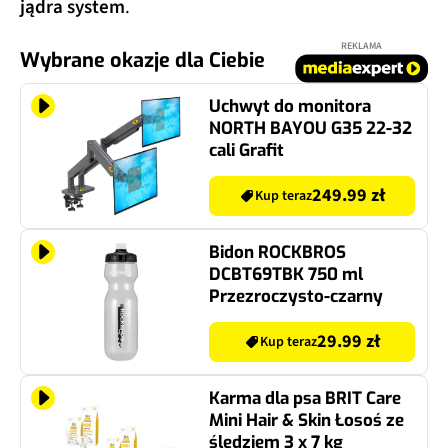
jądra system
.
REKLAMA
Wybrane okazje dla Ciebie
Uchwyt do monitora
NORTH BAYOU G35 22-32
cali Grafit
249.99 zł
Kup teraz
Bidon ROCKBROS
DCBT69TBK 750 ml
Przezroczysto-czarny
29.99 zł
Kup teraz
Karma dla psa BRIT Care
Mini Hair & Skin Łosoś ze
śledziem 3 x 7 kg