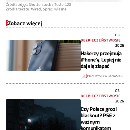
Źródła zdjęć: Shutterstock / Tester128
Źródła tekstu: Wired, oprac. własne
Zobacz więcej
03
BEZPIECZEŃSTWO
SIE
2026
Hakerzy przejmują
iPhone'y. Lepiej nie
daj się złapać
PRZEMYSŁAW BANASIAK
0
03
BEZPIECZEŃSTWO
SIE
2026
Czy Polsce grozi
blackout? PSE z
ważnym
komunikatem