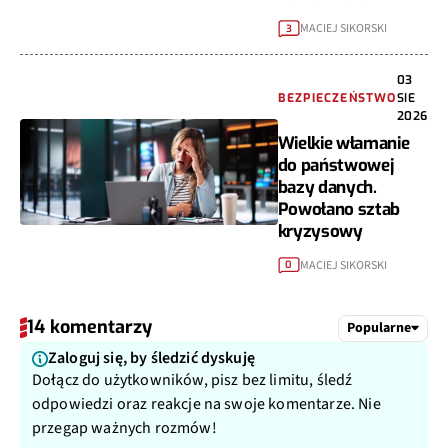
MACIEJ SIKORSKI
3
03
BEZPIECZEŃSTWO
SIE
2026
Wielkie włamanie
do państwowej
bazy danych.
Powołano sztab
kryzysowy
MACIEJ SIKORSKI
0
14 komentarzy
Popularne
Zaloguj się, by śledzić dyskuję
Dołącz do użytkowników, pisz bez limitu, śledź
odpowiedzi oraz reakcje na swoje komentarze. Nie
przegap ważnych rozmów!