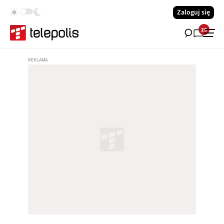
Zaloguj się
25