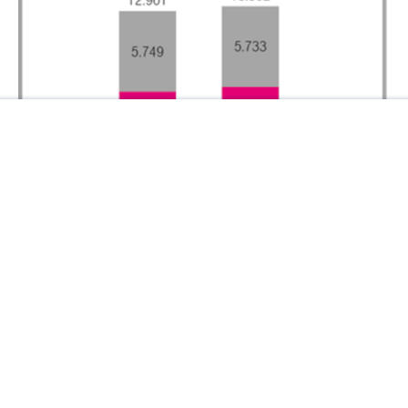
Liczba nowych umów na usługi mobilne wzrosła w
II kwartale 2026 roku o 5,5% w porównaniu z I
kwartałem 2026 roku. T-Mobile odnotował również
wysoką liczbę nowych zamówień na usługi