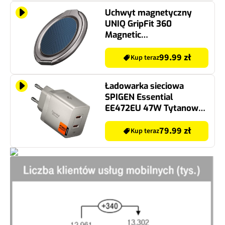
Uchwyt magnetyczny
UNIQ GripFit 360
Magnetic
Mount&Kickstand
Niebieski
99.99 zł
Kup teraz
Ładowarka sieciowa
SPIGEN Essential
EE472EU 47W Tytanowy
ładowarka do telefonu
USB-C
79.99 zł
Kup teraz