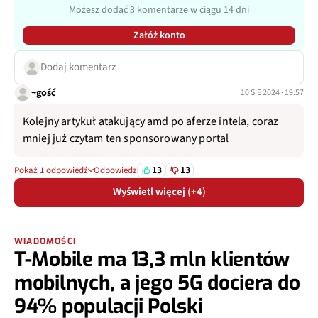
Możesz dodać 3 komentarze w ciągu 14 dni
Załóż konto
Dodaj komentarz
~gość
10 SIE 2024 · 19:57
Kolejny artykuł atakujący amd po aferze intela, coraz
mniej już czytam ten sponsorowany portal
13
13
Pokaż 1 odpowiedź
Odpowiedz
Wyświetl więcej (+4)
WIADOMOŚCI
T-Mobile ma 13,3 mln klientów
mobilnych, a jego 5G dociera do
94% populacji Polski