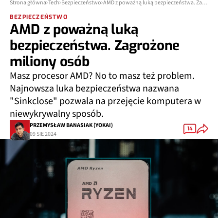
Strona główna
Tech
Bezpieczeństwo
AMD z poważną luką bezpieczeństwa. Zagrożone miliony osób
BEZPIECZEŃSTWO
AMD z poważną luką
bezpieczeństwa. Zagrożone
miliony osób
Masz procesor AMD? No to masz też problem.
Najnowsza luka bezpieczeństwa nazwana
"Sinkclose" pozwala na przejęcie komputera w
niewykrywalny sposób.
PRZEMYSŁAW BANASIAK (YOKAI)
14
09 SIE 2024