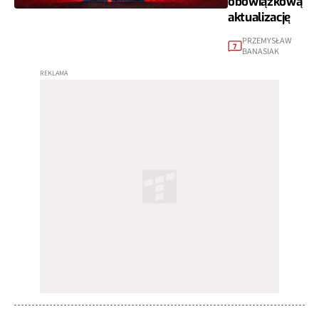
obowiązkową
aktualizację
PRZEMYSŁAW
7
BANASIAK