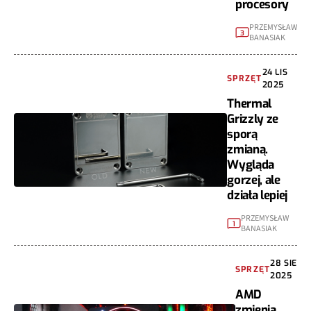
procesory
PRZEMYSŁAW
3
BANASIAK
24 LIS
SPRZĘT
2025
Thermal
Grizzly ze
sporą
zmianą.
Wygląda
gorzej, ale
działa lepiej
PRZEMYSŁAW
1
BANASIAK
28 SIE
SPRZĘT
2025
AMD
zmienia