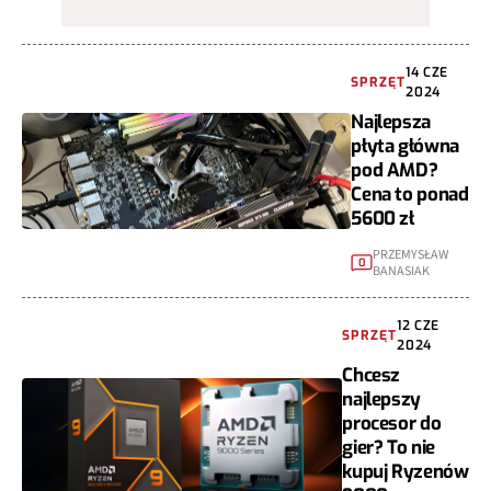
14 CZE
SPRZĘT
2024
Najlepsza
płyta główna
pod AMD?
Cena to ponad
5600 zł
PRZEMYSŁAW
0
BANASIAK
12 CZE
SPRZĘT
2024
Chcesz
najlepszy
procesor do
gier? To nie
kupuj Ryzenów