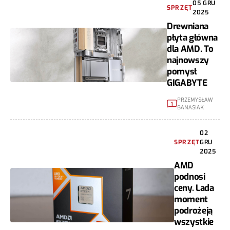
05 GRU
SPRZĘT
2025
Drewniana
płyta główna
dla AMD. To
najnowszy
pomysł
GIGABYTE
PRZEMYSŁAW
1
BANASIAK
02
SPRZĘT
GRU
2025
AMD
podnosi
ceny. Lada
moment
podrożeją
wszystkie