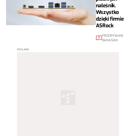
naleśnik.
Wszystko
dzięki firmie
ASRock
PRZEMYSŁAW
7
BANASIAK