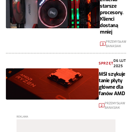
starsze
procesory.
Klienci
dostaną
mniej
PRZEMYSŁAW
3
BANASIAK
06 LUT
SPRZĘT
2025
MSI szykuje
tanie płyty
główne dla
fanów AMD
PRZEMYSŁAW
2
BANASIAK