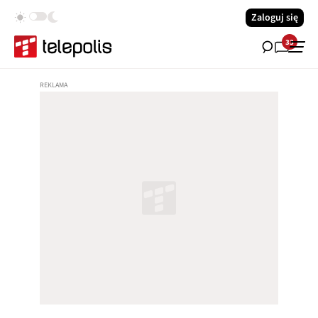
Zaloguj się
33