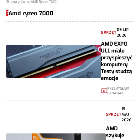
Strona główna
AMD Ryzen 7000
Amd ryzen 7000
09 LIP
SPRZĘT
2026
AMD EXPO
ULL miało
przyspieszyć
komputery.
Testy studzą
emocje
PRZEMYSŁAW
0
BANASIAK
19
SPRZĘT
MAJ
2026
AMD
szykuje