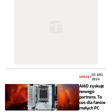
03 GRU
SPRZĘT
2024
AMD zyskuje
nowego
partnera. To
coś dla fanów
małych PC