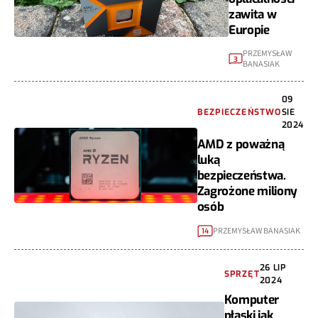
zawita w
Europie
PRZEMYSŁAW
3
BANASIAK
09
BEZPIECZEŃSTWO
SIE
2024
AMD z poważną
luką
bezpieczeństwa.
Zagrożone miliony
osób
PRZEMYSŁAW BANASIAK
14
26 LIP
SPRZĘT
2024
Komputer
płaski jak