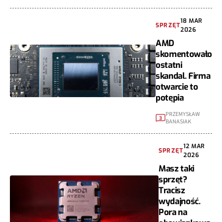
18 MAR
SPRZĘT
2026
AMD
skomentowało
ostatni
skandal. Firma
otwarcie to
potępia
PRZEMYSŁAW
3
BANASIAK
12 MAR
SPRZĘT
2026
Masz taki
sprzęt?
Tracisz
wydajność.
Pora na