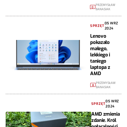
PRZEMYSŁAW
0
BANASIAK
05 WRZ
SPRZĘT
2024
Lenovo
pokazało
małego,
lekkiego i
taniego
laptopa z
AMD
PRZEMYSŁAW
8
BANASIAK
05 WRZ
SPRZĘT
2024
AMD zmienia
zdanie. Król
opłacalności