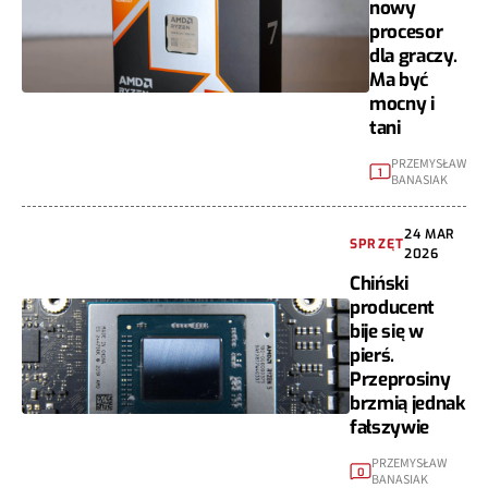
nowy
procesor
dla graczy.
Ma być
mocny i
tani
PRZEMYSŁAW
1
BANASIAK
24 MAR
SPRZĘT
2026
Chiński
producent
bije się w
pierś.
Przeprosiny
brzmią jednak
fałszywie
PRZEMYSŁAW
0
BANASIAK