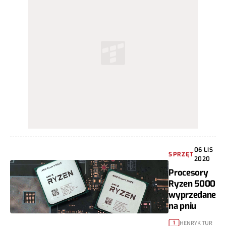
06 LIS
SPRZĘT
2020
Procesory
Ryzen 5000
wyprzedane
na pniu
HENRYK TUR
1