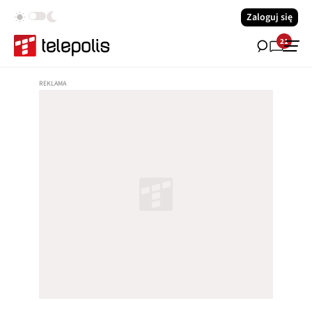
Zaloguj się
21