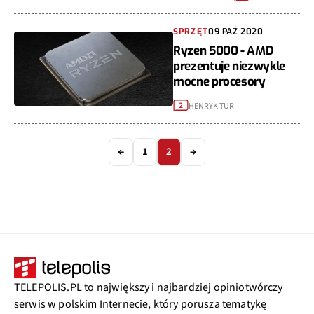
SPRZĘT
09 PAŹ 2020
Ryzen 5000 - AMD
prezentuje niezwykle
mocne procesory
HENRYK TUR
2
←
1
2
→
TELEPOLIS.PL to największy i najbardziej opiniotwórczy
serwis w polskim Internecie, który porusza tematykę