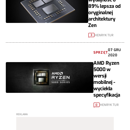
89% lepsza od
oryginalnej
architektury
Zen
HENRYK TUR
3
07 GRU
SPRZĘT
2020
AMD Ryzen
5000 w
wersji
mobilnej -
wyciekła
specyfikacja
HENRYK TUR
0