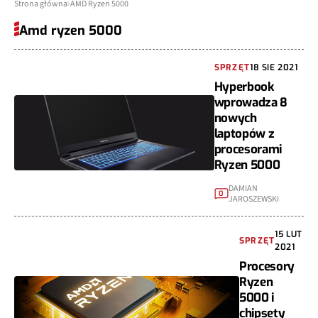
Strona główna
AMD Ryzen 5000
Amd ryzen 5000
SPRZĘT
18 SIE 2021
Hyperbook
wprowadza 8
nowych
laptopów z
procesorami
Ryzen 5000
DAMIAN
0
JAROSZEWSKI
15 LUT
SPRZĘT
2021
Procesory
Ryzen
5000 i
chipsety