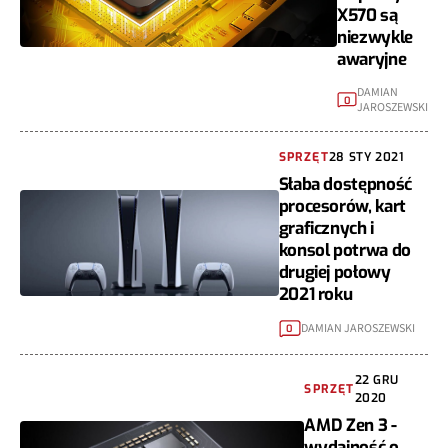
X570 są
niezwykle
awaryjne
DAMIAN
0
JAROSZEWSKI
SPRZĘT
28 STY 2021
Słaba dostępność
procesorów, kart
graficznych i
konsol potrwa do
drugiej połowy
2021 roku
DAMIAN JAROSZEWSKI
0
22 GRU
SPRZĘT
2020
AMD Zen 3 -
wydajność o