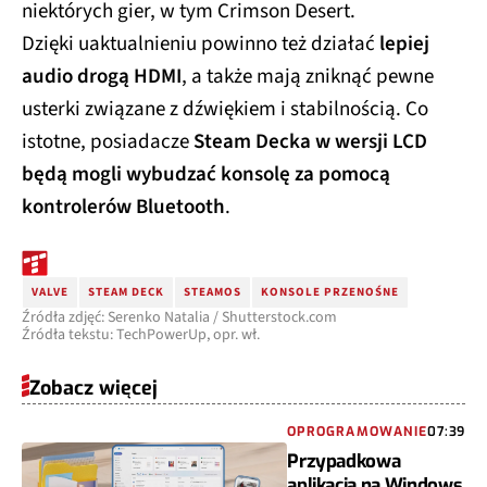
niektórych gier, w tym Crimson Desert.
Dzięki uaktualnieniu powinno też działać
lepiej
audio drogą HDMI
, a także mają zniknąć pewne
usterki związane z dźwiękiem i stabilnością. Co
istotne, posiadacze
Steam Decka w wersji LCD
będą mogli wybudzać konsolę za pomocą
kontrolerów Bluetooth
.
VALVE
STEAM DECK
STEAMOS
KONSOLE PRZENOŚNE
Źródła zdjęć: Serenko Natalia / Shutterstock.com
Źródła tekstu: TechPowerUp, opr. wł.
Zobacz więcej
OPROGRAMOWANIE
07:39
Przypadkowa
aplikacja na Windows