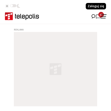
Zaloguj się
17