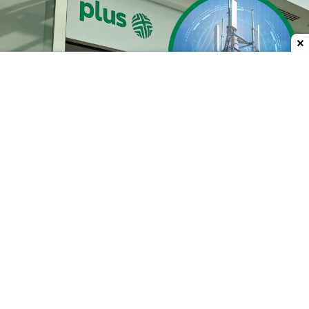
Dodaj do ulubionych źródeł w Google
85 nowych stacji bazowych
Prace prowadzone
od 3 lipca do 4 sierpnia 2026
roku
objęły całą Polskę. Nowe stacje mają
zwiększyć dostępność sieci, w tym
5G
, szczególnie
w mniejszych miejscowościach
i na obszarach
poza największymi miastami.