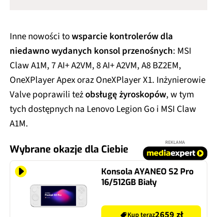
Inne nowości to
wsparcie kontrolerów dla
niedawno wydanych konsol przenośnych
: MSI
Claw A1M, 7 AI+ A2VM, 8 AI+ A2VM, A8 BZ2EM,
OneXPlayer Apex oraz OneXPlayer X1. Inżynierowie
Valve poprawili też
obsługę żyroskopów
, w tym
tych dostępnych na Lenovo Legion Go i MSI Claw
A1M.
REKLAMA
Wybrane okazje dla Ciebie
Konsola AYANEO S2 Pro
16/512GB Biały
2659 zł
Kup teraz