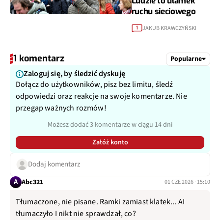
Ludzie to ułamek
ruchu sieciowego
JAKUB KRAWCZYŃSKI
1
1 komentarz
Popularne
Zaloguj się, by śledzić dyskuję
Dołącz do użytkowników, pisz bez limitu, śledź
odpowiedzi oraz reakcje na swoje komentarze. Nie
przegap ważnych rozmów!
Możesz dodać 3 komentarze w ciągu 14 dni
Załóż konto
Dodaj komentarz
A
Abc321
01 CZE 2026 · 15:10
Tłumaczone, nie pisane. Ramki zamiast klatek... AI
tłumaczyło I nikt nie sprawdzał, co?