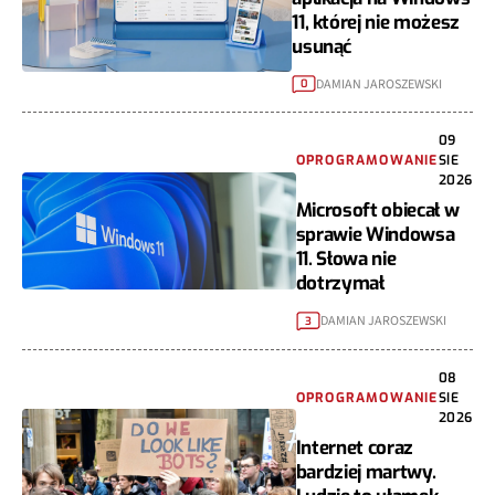
11, której nie możesz
usunąć
DAMIAN JAROSZEWSKI
0
09
OPROGRAMOWANIE
SIE
2026
Microsoft obiecał w
sprawie Windowsa
11. Słowa nie
dotrzymał
DAMIAN JAROSZEWSKI
3
08
OPROGRAMOWANIE
SIE
2026
Internet coraz
bardziej martwy.