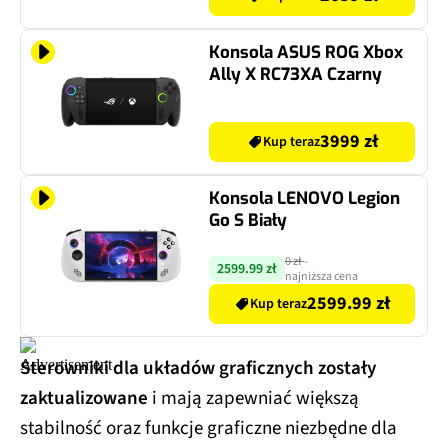
Konsola ASUS ROG Xbox
Ally X RC73XA Czarny
3999 zł
Kup teraz
Konsola LENOVO Legion
Go S Biały
0 zł
-
2599.99 zł
najniższa cena
2599.99 zł
Kup teraz
Sterowniki dla układów graficznych zostały
zaktualizowane
i mają zapewniać większą
stabilność oraz funkcje graficzne niezbędne dla