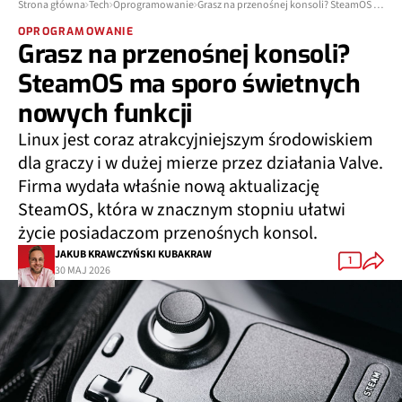
Strona główna
Tech
Oprogramowanie
Grasz na przenośnej konsoli? SteamOS ma sporo świetnych nowych funkcji
OPROGRAMOWANIE
Grasz na przenośnej konsoli?
SteamOS ma sporo świetnych
nowych funkcji
Linux jest coraz atrakcyjniejszym środowiskiem
dla graczy i w dużej mierze przez działania Valve.
Firma wydała właśnie nową aktualizację
SteamOS, która w znacznym stopniu ułatwi
życie posiadaczom przenośnych konsol.
JAKUB KRAWCZYŃSKI KUBAKRAW
1
30 MAJ 2026