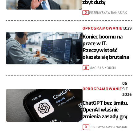
zbyt duży
PRZEMYSŁAW BANASIAK
0
OPROGRAMOWANIE
13:29
Koniec boomu na
pracę w IT.
Rzeczywistość
okazała się brutalna
MACIEJ SIKORSKI
8
06
OPROGRAMOWANIE
SIE
2026
ChatGPT bez limitu.
OpenAI właśnie
zmienia zasady gry
PRZEMYSŁAW BANASIAK
3