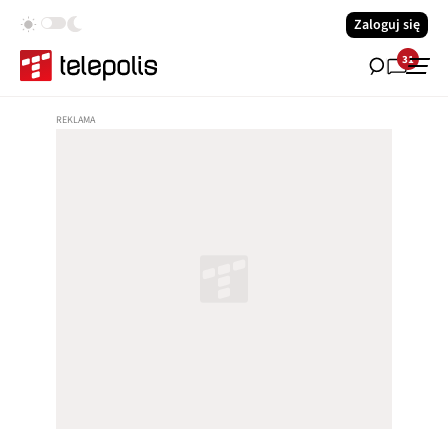
Zaloguj się
31