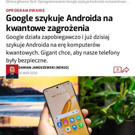
Strona główna
Tech
Oprogramowanie
Google szykuje Androida na kwantowe zagrożenia
OPROGRAMOWANIE
Google szykuje Androida na
kwantowe zagrożenia
Google działa zapobiegawczo i już dzisiaj
szykuje Androida na erę komputerów
kwantowych. Gigant chce, aby nasze telefony
były bezpieczne.
DAMIAN JAROSZEWSKI (NER1O)
0
26 MAR 2026