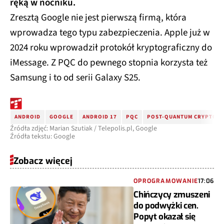
ręką w nocniku.
Zresztą Google nie jest pierwszą firmą, która
wprowadza tego typu zabezpieczenia. Apple już w
2024 roku wprowadził protokół kryptograficzny do
iMessage. Z PQC do pewnego stopnia korzysta też
Samsung i to od serii Galaxy S25.
ANDROID
GOOGLE
ANDROID 17
PQC
POST-QUANTUM CRYPTOG
Źródła zdjęć: Marian Szutiak / Telepolis.pl, Google
Źródła tekstu: Google
Zobacz więcej
OPROGRAMOWANIE
17:06
Chińczycy zmuszeni
do podwyżki cen.
Popyt okazał się