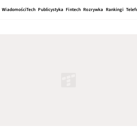
Wiadomości
Tech
Publicystyka
Fintech
Rozrywka
Rankingi
Telef