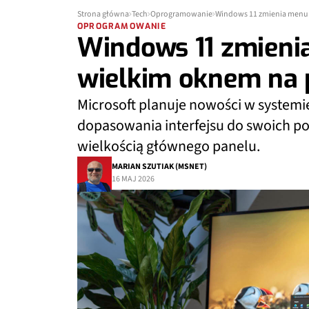
Strona główna
Tech
Oprogramowanie
Windows 11 zmienia menu S
OPROGRAMOWANIE
Windows 11 zmienia
wielkim oknem na p
Microsoft planuje nowości w systemi
dopasowania interfejsu do swoich po
wielkością głównego panelu.
MARIAN SZUTIAK (MSNET)
16 MAJ 2026