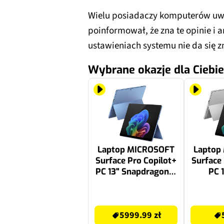
Wielu posiadaczy komputerów uwa
poinformował, że zna te opinie i 
ustawieniach systemu nie da się 
Wybrane okazje dla Ciebie
Laptop MICROSOFT
Laptop
Surface Pro Copilot+
Surface 
PC 13" Snapdragon X
PC 
Plus 16GB RAM
Snapdra
512GB SSD Windows
16GB 
6999 zł
6483.75 zł
11 Home
SSD W
5999.99 zł