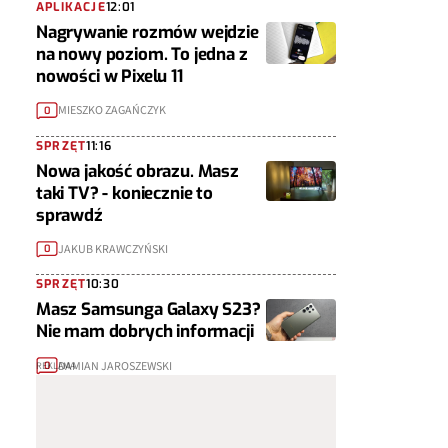
APLIKACJE
12:01
Nagrywanie rozmów wejdzie
na nowy poziom. To jedna z
nowości w Pixelu 11
MIESZKO ZAGAŃCZYK
0
SPRZĘT
11:16
Nowa jakość obrazu. Masz
taki TV? - koniecznie to
sprawdź
JAKUB KRAWCZYŃSKI
0
SPRZĘT
10:30
Masz Samsunga Galaxy S23?
Nie mam dobrych informacji
DAMIAN JAROSZEWSKI
0