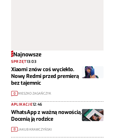
Najnowsze
SPRZĘT
13:03
Xiaomi znów coś wyciekło.
Nowy Redmi przed premierą
bez tajemnic
MIESZKO ZAGAŃCZYK
0
APLIKACJE
12:46
WhatsApp z ważną nowością.
Docenią ją rodzice
JAKUB KRAWCZYŃSKI
0