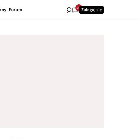
25
ony
Forum
Zaloguj się