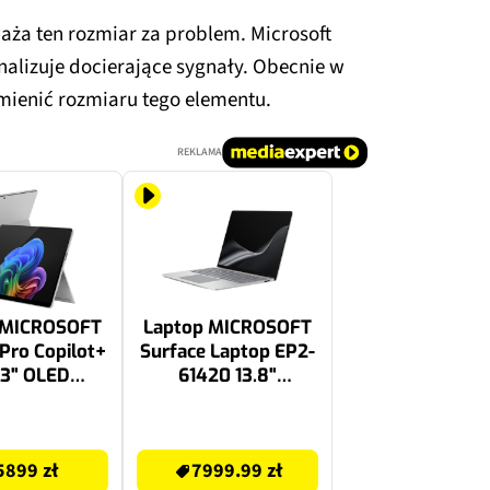
ża ten rozmiar za problem. Microsoft
analizuje docierające sygnały. Obecnie w
zmienić rozmiaru tego elementu.
REKLAMA
 MICROSOFT
Laptop MICROSOFT
Pro Copilot+
Surface Laptop EP2-
13" OLED
61420 13.8"
gon X Elite
Snapdragon X2 Elite
RAM 512GB
X2E-80-100 16GB
7999.99 zł
indows 11
RAM 512GB SSD
5899 zł
7999.99 zł
Home
Windows 11 Home