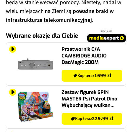
będą w stanie wezwać pomocy. Niestety, nadal w
wielu miejscach na Ziemi są
poważne braki w
infrastrukturze telekomunikacyjnej.
REKLAMA
Wybrane okazje dla Ciebie
Przetwornik C/A
CAMBRIDGE AUDIO
DacMagic 200M
1699 zł
Kup teraz
Zestaw figurek SPIN
MASTER Psi Patrol Dino
Wybuchający wulkan
6076336
229.99 zł
Kup teraz