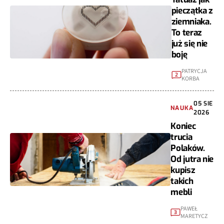
pieczątka z
ziemniaka.
To teraz
już się nie
boję
PATRYCJA
2
KORBA
05 SIE
NAUKA
2026
Koniec
trucia
Polaków.
Od jutra nie
kupisz
takich
mebli
PAWEŁ
3
MARETYCZ