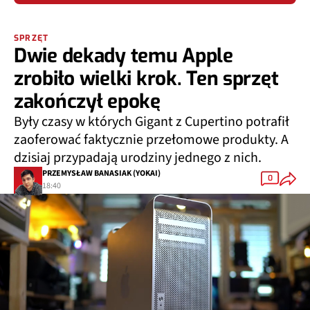
SPRZĘT
Dwie dekady temu Apple
zrobiło wielki krok. Ten sprzęt
zakończył epokę
Były czasy w których Gigant z Cupertino potrafił
zaoferować faktycznie przełomowe produkty. A
dzisiaj przypadają urodziny jednego z nich.
PRZEMYSŁAW BANASIAK (YOKAI)
0
18:40