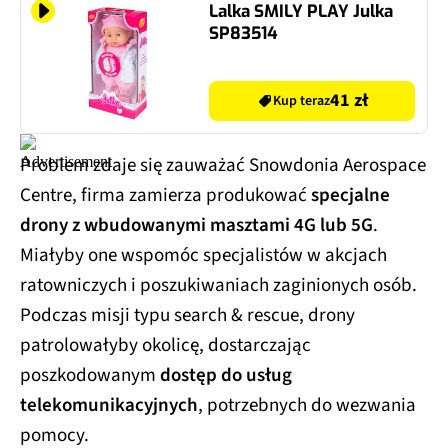
Lalka SMILY PLAY Julka
SP83514
41 zł
Kup teraz
Problem zdaje się zauważać Snowdonia Aerospace
Centre, firma zamierza produkować
specjalne
drony z wbudowanymi masztami 4G lub 5G
.
Miałyby one wspomóc specjalistów w akcjach
ratowniczych i poszukiwaniach zaginionych osób.
Podczas misji typu search & rescue, drony
patrolowałyby okolicę, dostarczając
poszkodowanym
dostęp do usług
telekomunikacyjnych
, potrzebnych do wezwania
pomocy.