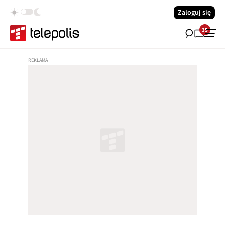
Zaloguj się
35