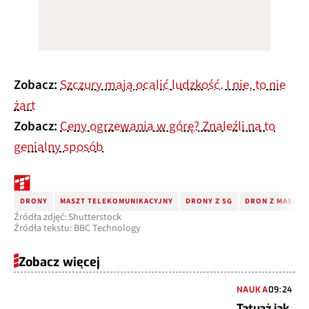
Zobacz:
Szczury mają ocalić ludzkość. I nie, to nie
żart
Zobacz:
Ceny ogrzewania w górę? Znaleźli na to
genialny sposób
DRONY
MASZT TELEKOMUNIKACYJNY
DRONY Z 5G
DRON Z MASZTE
Źródła zdjęć: Shutterstock
Źródła tekstu: BBC Technology
Zobacz więcej
NAUKA
09:24
Tatuaż jak