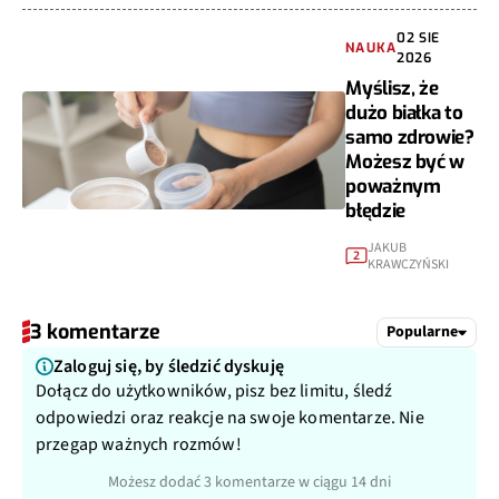
02 SIE
NAUKA
2026
Myślisz, że
dużo białka to
samo zdrowie?
Możesz być w
poważnym
błędzie
JAKUB
2
KRAWCZYŃSKI
3 komentarze
Popularne
Zaloguj się, by śledzić dyskuję
Dołącz do użytkowników, pisz bez limitu, śledź
odpowiedzi oraz reakcje na swoje komentarze. Nie
przegap ważnych rozmów!
Możesz dodać 3 komentarze w ciągu 14 dni