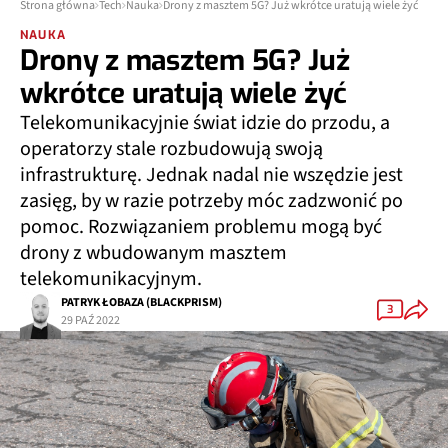
Strona główna
Tech
Nauka
Drony z masztem 5G? Już wkrótce uratują wiele żyć
NAUKA
Drony z masztem 5G? Już
wkrótce uratują wiele żyć
Telekomunikacyjnie świat idzie do przodu, a
operatorzy stale rozbudowują swoją
infrastrukturę. Jednak nadal nie wszędzie jest
zasięg, by w razie potrzeby móc zadzwonić po
pomoc. Rozwiązaniem problemu mogą być
drony z wbudowanym masztem
telekomunikacyjnym.
PATRYK ŁOBAZA (BLACKPRISM)
3
29 PAŹ 2022