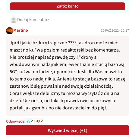
Załóż konto
Dodaj komentarz
Martino
30 PAŹ 2022 · 10:17
Jprdl jakie bzdury tragiczne ???? jak dron może mieć
maszt no ku*wa poziom redaktorski bez komentarza.
Nie prościej napisać prawdę czyli "drony z
wbudowanym nadajnikiem, ewentualnie stacją bazową
5G" kuźwa no ludzie, ogarnijcie. Jeśli dla Was maszt to
to samo co nadajnik,a. Antena to stacja bazowa to radzę
zastanowić się poważnie nad swoją działalnością.
Coraz większe debilizmy tu można wyczytać z dnia na
dzień. Uczcie się od takich prawdziwie branżowych
portali jak gsm.biz bo nie dorastacie im do pięt.
2
2
Odpowiedz
Wyświetl więcej (+1)