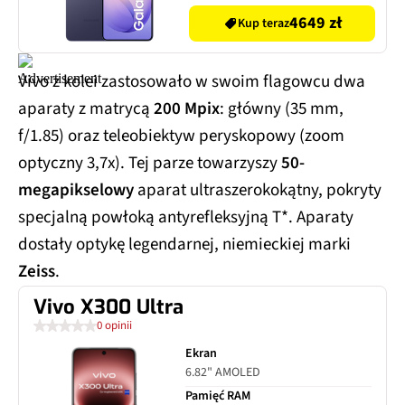
S947
4649 zł
Kup teraz
Vivo z kolei zastosowało w swoim flagowcu dwa
aparaty z matrycą
200 Mpix
: główny (35 mm,
f/1.85) oraz teleobiektyw peryskopowy (zoom
optyczny 3,7x). Tej parze towarzyszy
50-
megapikselowy
aparat ultraszerokokątny, pokryty
specjalną powłoką antyrefleksyjną T*. Aparaty
dostały optykę legendarnej, niemieckiej marki
Zeiss
.
Vivo X300 Ultra
0 opinii
Ekran
6.82" AMOLED
Pamięć RAM