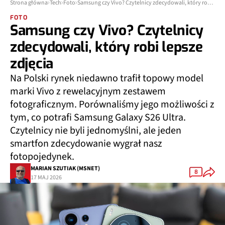
Strona główna
Tech
Foto
Samsung czy Vivo? Czytelnicy zdecydowali, który robi lepsze zdjęcia
FOTO
Samsung czy Vivo? Czytelnicy
zdecydowali, który robi lepsze
zdjęcia
Na Polski rynek niedawno trafił topowy model
marki Vivo z rewelacyjnym zestawem
fotograficznym. Porównaliśmy jego możliwości z
tym, co potrafi Samsung Galaxy S26 Ultra.
Czytelnicy nie byli jednomyślni, ale jeden
smartfon zdecydowanie wygrał nasz
fotopojedynek.
MARIAN SZUTIAK (MSNET)
8
17 MAJ 2026