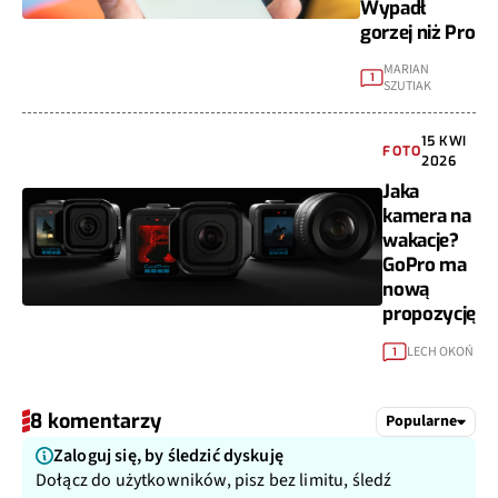
Wypadł
gorzej niż Pro
MARIAN
1
SZUTIAK
15 KWI
FOTO
2026
Jaka
kamera na
wakacje?
GoPro ma
nową
propozycję
LECH OKOŃ
1
8 komentarzy
Popularne
Zaloguj się, by śledzić dyskuję
Dołącz do użytkowników, pisz bez limitu, śledź