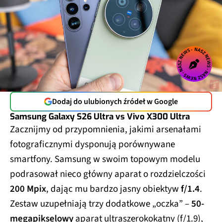
Dodaj do ulubionych źródeł w Google
Samsung Galaxy S26 Ultra vs Vivo X300 Ultra
Zacznijmy od przypomnienia, jakimi arsenałami
fotograficznymi dysponują porównywane
smartfony. Samsung w swoim topowym modelu
podrasował nieco główny aparat o rozdzielczości
200 Mpix
, dając mu bardzo jasny obiektyw
f/1.4
.
Zestaw uzupełniają trzy dodatkowe „oczka” –
50-
megapikselowy
aparat ultraszerokokątny (f/1.9),