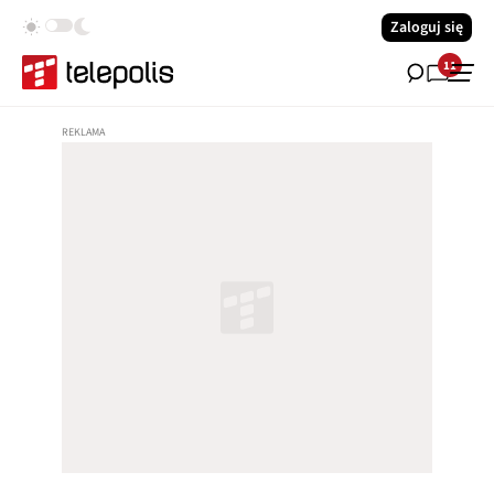
Zaloguj się
11