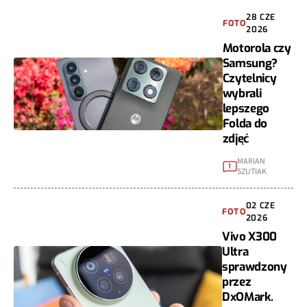
28 CZE
FOTO
2026
Motorola czy
Samsung?
Czytelnicy
wybrali
lepszego
Folda do
zdjęć
MARIAN
1
SZUTIAK
02 CZE
FOTO
2026
Vivo X300
Ultra
sprawdzony
przez
DxOMark.