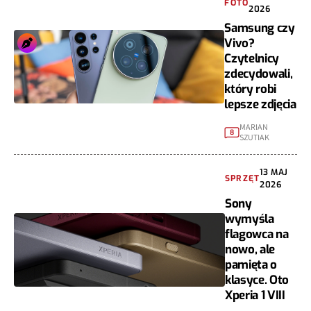
FOTO
2026
Samsung czy
Vivo?
Czytelnicy
zdecydowali,
który robi
lepsze zdjęcia
MARIAN
8
SZUTIAK
13 MAJ
SPRZĘT
2026
Sony
wymyśla
flagowca na
nowo, ale
pamięta o
klasyce. Oto
Xperia 1 VIII