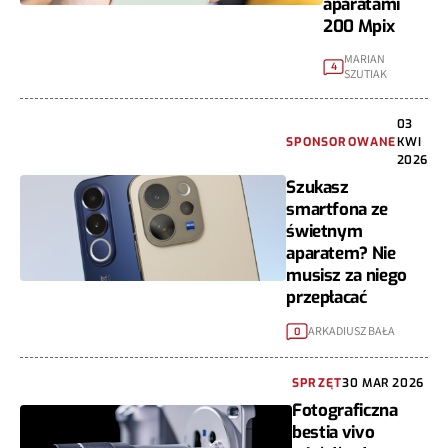
aparatami
200 Mpix
MARIAN
4
SZUTIAK
03
SPONSOROWANE
KWI
2026
Szukasz
smartfona ze
świetnym
aparatem? Nie
musisz za niego
przepłacać
ARKADIUSZ BAŁA
0
SPRZĘT
30 MAR 2026
Fotograficzna
bestia vivo