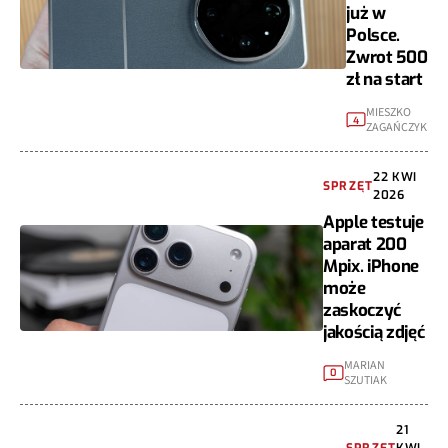
już w
Polsce.
Zwrot 500
zł na start
MIESZKO
4
ZAGAŃCZYK
22 KWI
SPRZĘT
2026
Apple testuje
aparat 200
Mpix. iPhone
może
zaskoczyć
jakością zdjęć
MARIAN
0
SZUTIAK
21