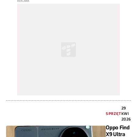
29
SPRZĘT
KWI
2026
Oppo Find
X9 Ultra