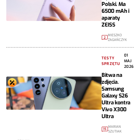
Polski. Ma
6500 mAh i
aparaty
ZEISS
MIESZKO
2
ZAGAŃCZYK
01
TESTY
MAJ
SPRZĘTU
2026
Bitwa na
zdjęcia.
Samsung
Galaxy S26
Ultra kontra
Vivo X300
Ultra
MARIAN
15
SZUTIAK