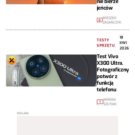
nie bierze
jeńców
MIESZKO
0
ZAGAŃCZYK
18
TESTY
KWI
SPRZĘTU
2026
Test Vivo
X300 Ultra.
Fotograficzny
potwór z
funkcją
telefonu
MARIAN
1
SZUTIAK