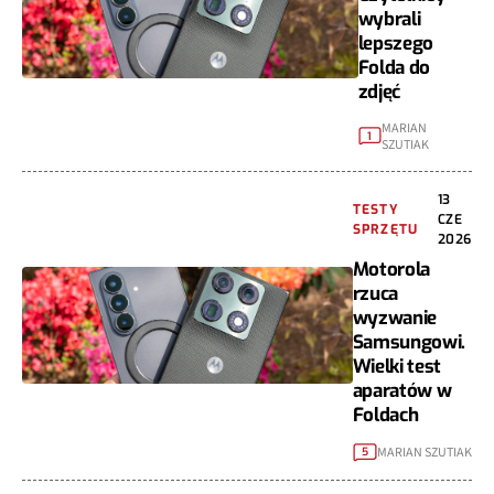
wybrali
lepszego
Folda do
zdjęć
MARIAN
1
SZUTIAK
13
TESTY
CZE
SPRZĘTU
2026
Motorola
rzuca
wyzwanie
Samsungowi.
Wielki test
aparatów w
Foldach
MARIAN SZUTIAK
5