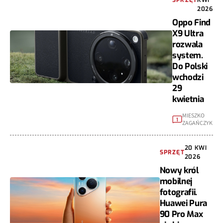
SPRZĘT
KWI
2026
Oppo Find
X9 Ultra
rozwala
system.
Do Polski
wchodzi
29
kwietnia
MIESZKO
1
ZAGAŃCZYK
20 KWI
SPRZĘT
2026
Nowy król
mobilnej
fotografii.
Huawei Pura
90 Pro Max