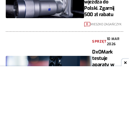
wjeżdża do
Polski. Zgarnij
500 zł rabatu
MIESZKO ZAGAŃCZYK
0
10 MAR
SPRZĘT
2026
DxOMark
testuje
aparaty w
Galaxy S26
Ultra. Wynik
może
rozczarować
MARIAN
4
SZUTIAK
02 MAR
SPRZĘT
2026