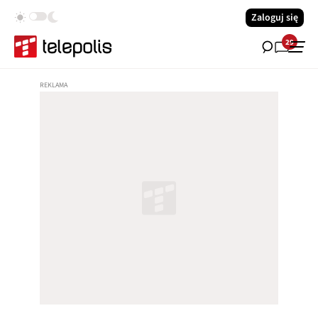
Zaloguj się
29