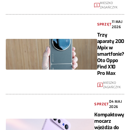
MIESZKO
1
ZAGAŃCZYK
11 MAJ
SPRZĘT
2026
Trzy
aparaty 200
Mpix w
smartfonie?
Oto Oppo
Find X10
Pro Max
MIESZKO
0
ZAGAŃCZYK
04 MAJ
SPRZĘT
2026
Kompaktowy
mocarz
wjeżdża do