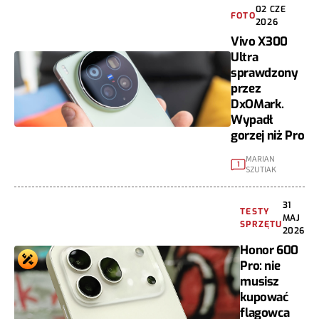
02 CZE
FOTO
2026
Vivo X300
Ultra
sprawdzony
przez
DxOMark.
Wypadł
gorzej niż Pro
MARIAN
1
SZUTIAK
31
TESTY
MAJ
SPRZĘTU
2026
Honor 600
Pro: nie
musisz
kupować
flagowca