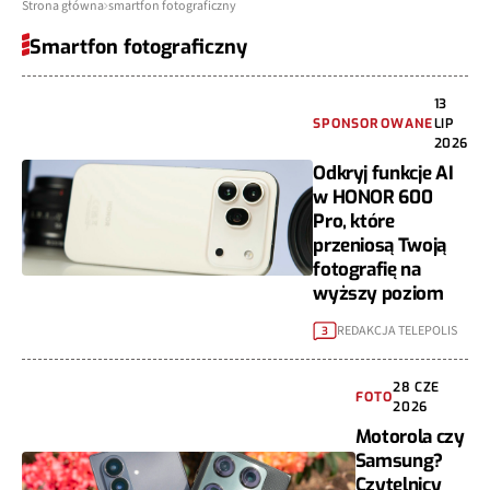
Strona główna
smartfon fotograficzny
Smartfon fotograficzny
13
SPONSOROWANE
LIP
2026
Odkryj funkcje AI
w HONOR 600
Pro, które
przeniosą Twoją
fotografię na
wyższy poziom
REDAKCJA TELEPOLIS
3
28 CZE
FOTO
2026
Motorola czy
Samsung?
Czytelnicy