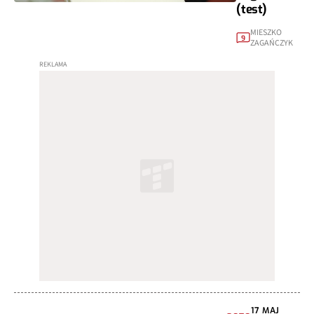
(test)
MIESZKO
9
ZAGAŃCZYK
17 MAJ