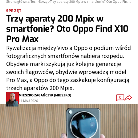
Strona główna
Tech
Sprzęt
Trzy aparaty 200 Mpix w smartfonie? Oto Oppo Find X10 Pro Max
SPRZĘT
Trzy aparaty 200 Mpix w
smartfonie? Oto Oppo Find X10
Pro Max
Rywalizacja między Vivo a Oppo o podium wśród
fotograficznych smartfonów nabiera rozpędu.
Obydwie marki szykują już kolejne generacje
swoich flagowców, obydwie wprowadzą model
Pro Max, a Oppo do tego zaskakuje konfiguracją
trzech aparatów 200 Mpix.
MIESZKO ZAGAŃCZYK (MIESZKO)
0
11 MAJ 2026