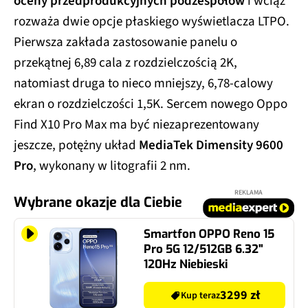
oceny przedprodukcyjnych podzespołów
i wciąż
rozważa dwie opcje płaskiego wyświetlacza LTPO.
Pierwsza zakłada zastosowanie panelu o
przekątnej 6,89 cala z rozdzielczością 2K,
natomiast druga to nieco mniejszy, 6,78-calowy
ekran o rozdzielczości 1,5K. Sercem nowego Oppo
Find X10 Pro Max ma być niezaprezentowany
jeszcze, potężny układ
MediaTek Dimensity 9600
Pro
, wykonany w litografii 2 nm.
REKLAMA
Wybrane okazje dla Ciebie
Smartfon OPPO Reno 15
Pro 5G 12/512GB 6.32"
120Hz Niebieski
3299 zł
Kup teraz