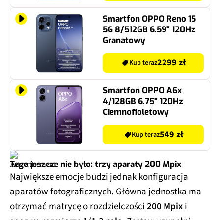
Smartfon OPPO Reno 15
5G 8/512GB 6.59" 120Hz
Granatowy
2299 zł
Kup teraz
Smartfon OPPO A6x
4/128GB 6.75" 120Hz
Ciemnofioletowy
549 zł
Kup teraz
Tego jeszcze nie było: trzy aparaty 200 Mpix
Największe emocje budzi jednak konfiguracja
aparatów fotograficznych. Główna jednostka ma
otrzymać matrycę o rozdzielczości
200 Mpix
i