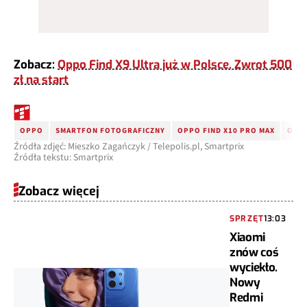
Zobacz:
Oppo Find X9 Ultra już w Polsce. Zwrot 500
zł na start
OPPO
SMARTFON FOTOGRAFICZNY
OPPO FIND X10 PRO MAX
OPPO
Źródła zdjęć: Mieszko Zagańczyk / Telepolis.pl, Smartprix
Źródła tekstu: Smartprix
Zobacz więcej
SPRZĘT
13:03
Xiaomi
znów coś
wyciekło.
Nowy
Redmi