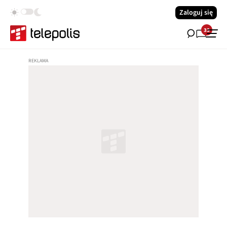
Zaloguj się
33