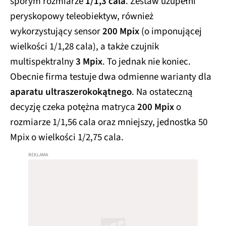
sporym rozmiarze
1/1,3 cala
. Zestaw uzupełni
peryskopowy teleobiektyw, również
wykorzystujący sensor
200 Mpix
(o imponującej
wielkości 1/1,28 cala), a także czujnik
multispektralny
3 Mpix
. To jednak nie koniec.
Obecnie firma testuje dwa odmienne warianty dla
aparatu ultraszerokokątnego
. Na ostateczną
decyzję czeka potężna matryca
200 Mpix
o
rozmiarze 1/1,56 cala oraz mniejszy, jednostka 50
Mpix o wielkości 1/2,75 cala.