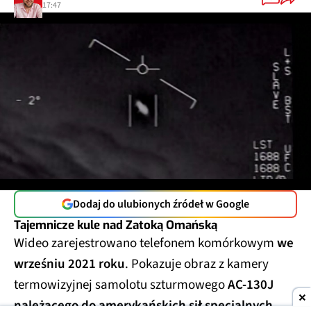
17:47
Dodaj do ulubionych źródeł w Google
Tajemnicze kule nad Zatoką Omańską
Wideo zarejestrowano telefonem komórkowym
we
wrześniu 2021 roku
. Pokazuje obraz z kamery
termowizyjnej samolotu szturmowego
AC-130J
należącego do amerykańskich sił specjalnych
,