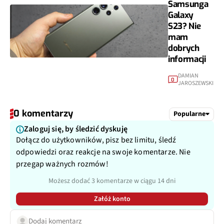
Samsunga
Galaxy
S23? Nie
mam
dobrych
informacji
DAMIAN
0
JAROSZEWSKI
0 komentarzy
Popularne
Zaloguj się, by śledzić dyskuję
Dołącz do użytkowników, pisz bez limitu, śledź
odpowiedzi oraz reakcje na swoje komentarze. Nie
przegap ważnych rozmów!
Możesz dodać 3 komentarze w ciągu 14 dni
Załóż konto
Dodaj komentarz