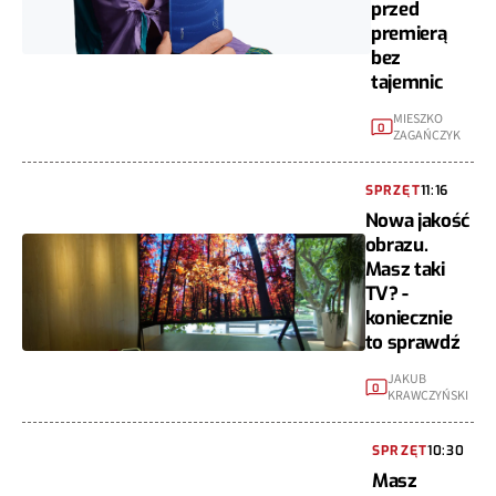
przed
premierą
bez
tajemnic
MIESZKO
0
ZAGAŃCZYK
SPRZĘT
11:16
Nowa jakość
obrazu.
Masz taki
TV? -
koniecznie
to sprawdź
JAKUB
0
KRAWCZYŃSKI
SPRZĘT
10:30
Masz