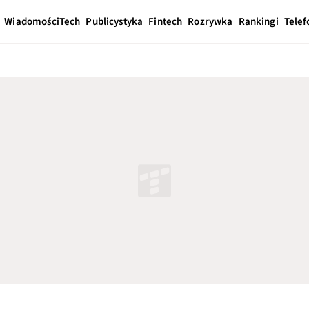
Wiadomości
Tech
Publicystyka
Fintech
Rozrywka
Rankingi
Telef