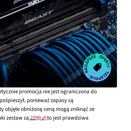
oretycznie promocja nie jest ograniczona do
ę pośpieszył, ponieważ zapasy są
ty objęte obniżoną ceną mogą zniknąć ze
aki zestaw za
2299 zł
to jest prawdziwa