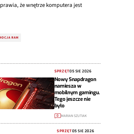
sprawia, że wnętrze komputera jest
MOCJA RAM
SPRZĘT
05 SIE 2026
Nowy Snapdragon
namiesza w
mobilnym gamingu.
Tego jeszcze nie
było
MARIAN SZUTIAK
0
SPRZĘT
05 SIE 2026