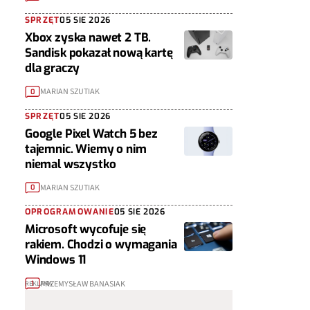
SPRZĘT
05 SIE 2026
Xbox zyska nawet 2 TB.
Sandisk pokazał nową kartę
dla graczy
MARIAN SZUTIAK
0
SPRZĘT
05 SIE 2026
Google Pixel Watch 5 bez
tajemnic. Wiemy o nim
niemal wszystko
MARIAN SZUTIAK
0
OPROGRAMOWANIE
05 SIE 2026
Microsoft wycofuje się
rakiem. Chodzi o wymagania
Windows 11
PRZEMYSŁAW BANASIAK
1