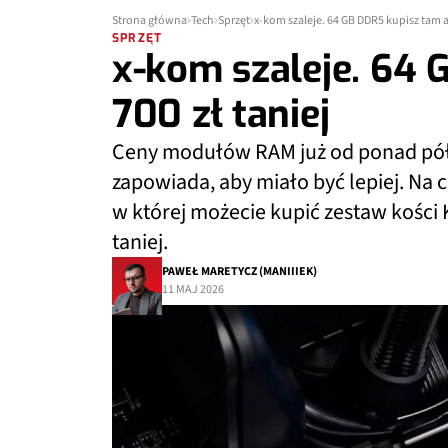
Strona główna
Tech
Sprzęt
x-kom szaleje. 64 GB DDR5 kupisz tam aż
SPRZĘT
x-kom szaleje. 64 
700 zł taniej
Ceny modułów RAM już od ponad pół r
zapowiada, aby miało być lepiej. Na ca
w której możecie kupić zestaw kości 
taniej.
PAWEŁ MARETYCZ (MANIIIEK)
11 MAJ 2026