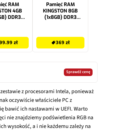
ięć RAM
Pamięć RAM
STON 4GB
KINGSTON 8GB
GB) DDR3
(1x8GB) DDR3
MT/s CL11
1600MT/s CL11
369 zł
99.99 zł
369 zł
Sprawdź cenę
 zestawie z procesorami Intela, ponieważ
dnak oczywiście właściciele PC z
ę bawić ich nastawami w UEFI. Warto
ci nie znajdziemy podświetlenia RGB na
ich wysokość, a i nie każdemu zależy na