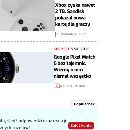
Xbox zyska nawet
2 TB. Sandisk
pokazał nową
kartę dla graczy
MARIAN SZUTIAK
0
SPRZĘT
05 SIE 2026
Google Pixel Watch
5 bez tajemnic.
Wiemy o nim
niemal wszystko
MARIAN SZUTIAK
0
Popularne
itu, śledź odpowiedzi oraz reakcje
Załóż konto
ażnych rozmów!