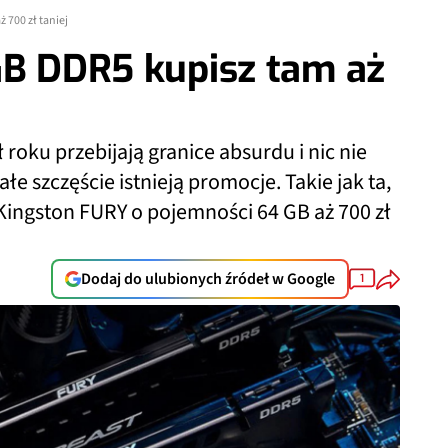
 700 zł taniej
GB DDR5 kupisz tam aż
oku przebijają granice absurdu i nic nie
łe szczęście istnieją promocje. Takie jak ta,
Kingston FURY o pojemności 64 GB aż 700 zł
Dodaj do ulubionych źródeł w Google
1