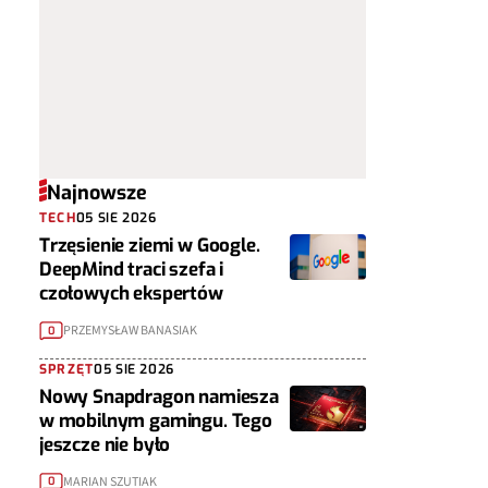
Najnowsze
TECH
05 SIE 2026
Trzęsienie ziemi w Google.
DeepMind traci szefa i
czołowych ekspertów
PRZEMYSŁAW BANASIAK
0
SPRZĘT
05 SIE 2026
Nowy Snapdragon namiesza
w mobilnym gamingu. Tego
jeszcze nie było
MARIAN SZUTIAK
0