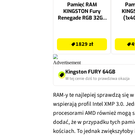
Pamięć RAM
Pam
KINGSTON Fury
KING
Renegade RGB 32GB
(1x4
(2x16GB) DDR4
1600
3600MT/s CL16
1829 zł
499.99 zł
1829 zł
4
Kingston FURY 64GB
W tej cenie dziś to prawdziwa okazja
RAM-y te najlepiej sprawdzą się w
wspierają profil Intel XMP 3.0. Je
procesorami AMD również mogą si
dodać, że w przypadku tych pamię
kościach. To jednak zwiększyłoby 