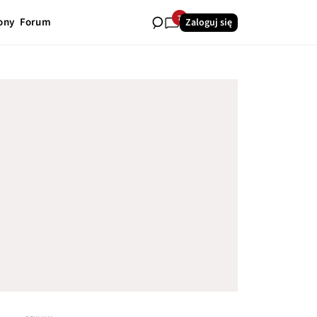
7
ony
Forum
Zaloguj się