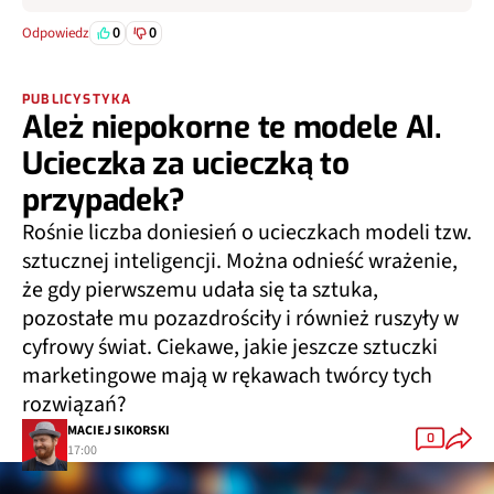
0
0
Odpowiedz
PUBLICYSTYKA
Ależ niepokorne te modele AI.
Ucieczka za ucieczką to
przypadek?
Rośnie liczba doniesień o ucieczkach modeli tzw.
sztucznej inteligencji. Można odnieść wrażenie,
że gdy pierwszemu udała się ta sztuka,
pozostałe mu pozazdrościły i również ruszyły w
cyfrowy świat. Ciekawe, jakie jeszcze sztuczki
marketingowe mają w rękawach twórcy tych
rozwiązań?
MACIEJ SIKORSKI
0
17:00