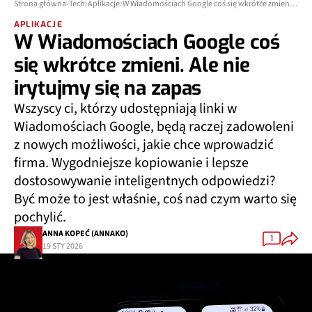
Strona główna
Tech
Aplikacje
W Wiadomościach Google coś się wkrótce zmieni. Ale nie irytujmy się na zapas
APLIKACJE
W Wiadomościach Google coś
się wkrótce zmieni. Ale nie
irytujmy się na zapas
Wszyscy ci, którzy udostępniają linki w
Wiadomościach Google, będą raczej zadowoleni
z nowych możliwości, jakie chce wprowadzić
firma. Wygodniejsze kopiowanie i lepsze
dostosowywanie inteligentnych odpowiedzi?
Być może to jest właśnie, coś nad czym warto się
pochylić.
ANNA KOPEĆ (ANNAKO)
1
19 STY 2026