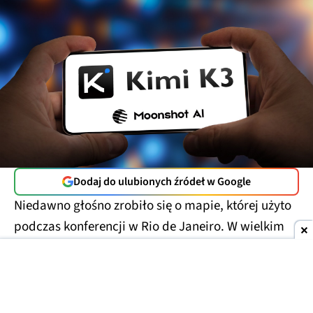
Dodaj do ulubionych źródeł w Google
Niedawno głośno zrobiło się o mapie, której użyto
podczas konferencji w Rio de Janeiro. W wielkim
skrócie można napisać, że
nie miała ona zbyt
wiele wspólnego z rzeczywistością
. Afrykańskie
państwa umieszczono na niej nie tam, gdzie być
powinny, co powinien wychwycić uczeń szkoły