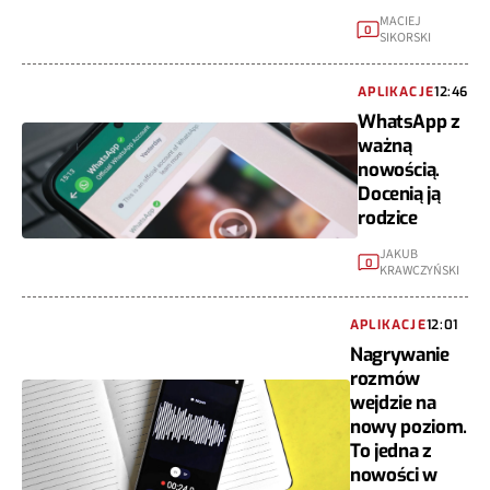
MACIEJ
0
SIKORSKI
APLIKACJE
12:46
WhatsApp z
ważną
nowością.
Docenią ją
rodzice
JAKUB
0
KRAWCZYŃSKI
APLIKACJE
12:01
Nagrywanie
rozmów
wejdzie na
nowy poziom.
To jedna z
nowości w