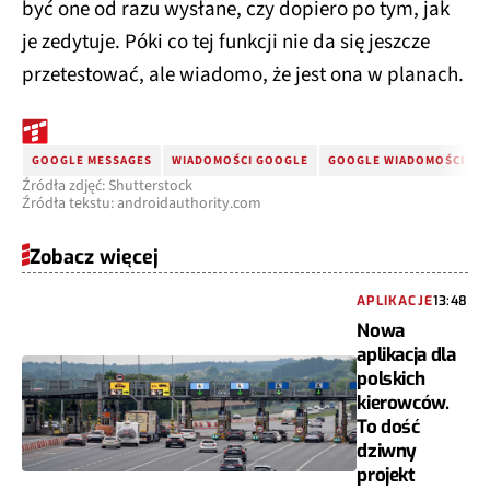
być one od razu wysłane, czy dopiero po tym, jak
je zedytuje. Póki co tej funkcji nie da się jeszcze
przetestować, ale wiadomo, że jest ona w planach.
GOOGLE MESSAGES
WIADOMOŚCI GOOGLE
GOOGLE WIADOMOŚCI
Źródła zdjęć: Shutterstock
Źródła tekstu: androidauthority.com
Zobacz więcej
APLIKACJE
13:48
Nowa
aplikacja dla
polskich
kierowców.
To dość
dziwny
projekt