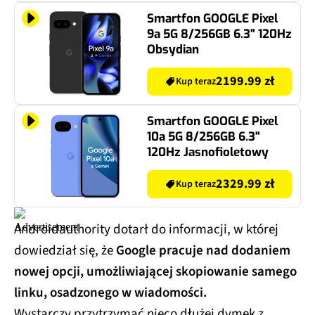
Smartfon GOOGLE Pixel
9a 5G 8/256GB 6.3" 120Hz
Obsydian
2199.99 zł
Kup teraz
Smartfon GOOGLE Pixel
10a 5G 8/256GB 6.3"
120Hz Jasnofioletowy
2329.99 zł
Kup teraz
Androidauthority dotarł do informacji, w której
dowiedział się, że
Google pracuje nad dodaniem
nowej opcji, umożliwiającej skopiowanie samego
linku, osadzonego w wiadomości.
Wystarczy przytrzymać nieco dłużej dymek z