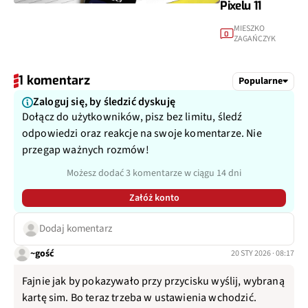
Pixelu 11
MIESZKO
0
ZAGAŃCZYK
1 komentarz
Popularne
Zaloguj się, by śledzić dyskuję
Dołącz do użytkowników, pisz bez limitu, śledź
odpowiedzi oraz reakcje na swoje komentarze. Nie
przegap ważnych rozmów!
Możesz dodać 3 komentarze w ciągu 14 dni
Załóż konto
Dodaj komentarz
~gość
20 STY 2026 · 08:17
Fajnie jak by pokazywało przy przycisku wyślij, wybraną
kartę sim. Bo teraz trzeba w ustawienia wchodzić.