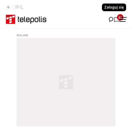
Zaloguj się
31