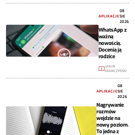
08
APLIKACJE
SIE
2026
WhatsApp z
ważną
nowością.
Docenią ją
rodzice
JAKUB
1
KRAWCZYŃSKI
08
APLIKACJE
SIE
2026
Nagrywanie
rozmów
wejdzie na
nowy poziom.
To jedna z