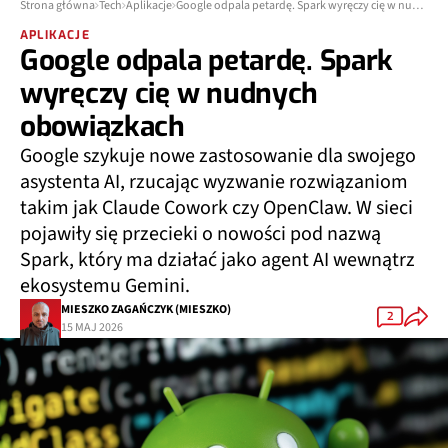
Strona główna
Tech
Aplikacje
Google odpala petardę. Spark wyręczy cię w nudnych obowiązkach
APLIKACJE
Google odpala petardę. Spark
wyręczy cię w nudnych
obowiązkach
Google szykuje nowe zastosowanie dla swojego
asystenta AI, rzucając wyzwanie rozwiązaniom
takim jak Claude Cowork czy OpenClaw. W sieci
pojawiły się przecieki o nowości pod nazwą
Spark, który ma działać jako agent AI wewnątrz
ekosystemu Gemini.
MIESZKO ZAGAŃCZYK (MIESZKO)
2
15 MAJ 2026