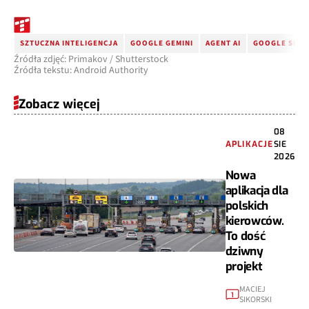
SZTUCZNA INTELIGENCJA
GOOGLE GEMINI
AGENT AI
GOOGLE SPA
Źródła zdjęć: Primakov / Shutterstock
Źródła tekstu: Android Authority
Zobacz więcej
08
APLIKACJE
SIE
2026
Nowa
aplikacja dla
polskich
kierowców.
To dość
dziwny
projekt
MACIEJ
1
SIKORSKI