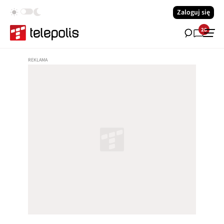
Zaloguj się
28