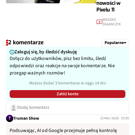
nowości w
Pixelu 11
MIESZKO
3
ZAGAŃCZYK
2 komentarze
Popularne
Zaloguj się, by śledzić dyskuję
Dołącz do użytkowników, pisz bez limitu, śledź
odpowiedzi oraz reakcje na swoje komentarze. Nie
przegap ważnych rozmów!
Możesz dodać 3 komentarze w ciągu 14 dni
Załóż konto
Dodaj komentarz
T
Truman Show
15 MAJ 2026 · 15:05
Podsuwając, AI od Google przejmuje pełną kontrolę