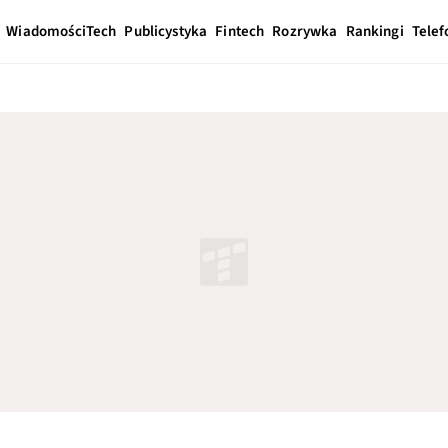
Wiadomości
Tech
Publicystyka
Fintech
Rozrywka
Rankingi
Telef