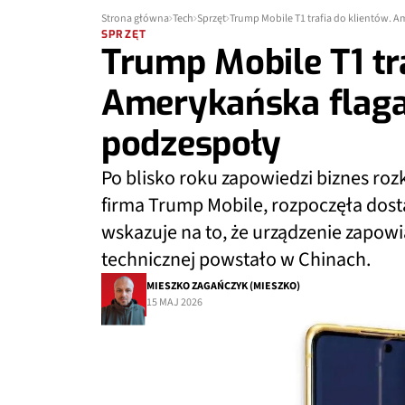
Strona główna
Tech
Sprzęt
Trump Mobile T1 trafia do klientów. A
SPRZĘT
Trump Mobile T1 tra
Amerykańska flaga 
podzespoły
Po blisko roku zapowiedzi biznes ro
firma Trump Mobile, rozpoczęła dost
wskazuje na to, że urządzenie zapow
technicznej powstało w Chinach.
MIESZKO ZAGAŃCZYK (MIESZKO)
15 MAJ 2026