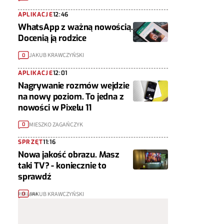
APLIKACJE
12:46
WhatsApp z ważną nowością.
Docenią ją rodzice
JAKUB KRAWCZYŃSKI
0
APLIKACJE
12:01
Nagrywanie rozmów wejdzie
na nowy poziom. To jedna z
nowości w Pixelu 11
MIESZKO ZAGAŃCZYK
0
SPRZĘT
11:16
Nowa jakość obrazu. Masz
taki TV? - koniecznie to
sprawdź
JAKUB KRAWCZYŃSKI
0