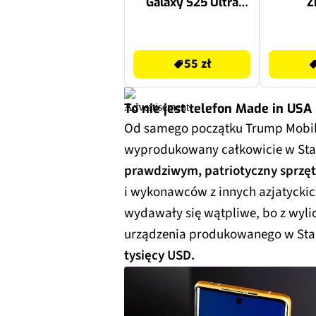
Galaxy S25 Ultra
Z
Czarny mat
55 zł
79 zł
55 zł
To nie jest telefon Made in USA
Od samego początku Trump Mobile
wyprodukowany całkowicie w Stan
prawdziwym, patriotyczny sprzę
i wykonawców z innych azjatyckic
wydawały się wątpliwe, bo z wyli
urządzenia produkowanego w Sta
tysięcy USD.