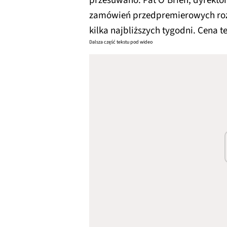
przesuwano. Pat O’Brien, dyrektor
zamówień przedpremierowych rozp
kilka najbliższych tygodni. Cena t
Dalsza część tekstu pod wideo