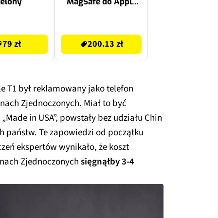
ielony
MagSafe do Apple
iPhone 14 Plus
Czarny
200.13 zł
79 zł
200.13 zł
 T1 był reklamowany jako telefon
ach Zjednoczonych. Miał to być
t
„Made in USA”, powstały bez udziału Chin
h państw. Te zapowiedzi od początku
czeń ekspertów wynikało, że koszt
nach Zjednoczonych
sięgnąłby 3-4