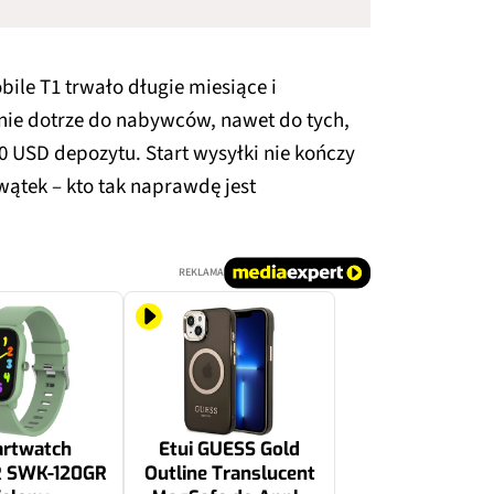
ile T1 trwało długie miesiące i
 nie dotrze do nabywców, nawet do tych,
0 USD depozytu. Start wysyłki nie kończy
wątek – kto tak naprawdę jest
REKLAMA
rtwatch
Etui GUESS Gold
 SWK-120GR
Outline Translucent