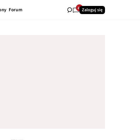
26
ony
Forum
Zaloguj się