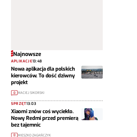
Najnowsze
APLIKACJE
13:48
Nowa aplikacja dla polskich
kierowców. To dość dziwny
projekt
MACIEJ SIKORSKI
0
SPRZĘT
13:03
Xiaomi znów coś wyciekło.
Nowy Redmi przed premierą
bez tajemnic
MIESZKO ZAGAŃCZYK
0