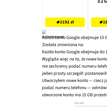
3.2 G
Ni
2192 zł
1891.03 zł
2192 zł
18
Każde konto Google obejmuje 15 GB
Została zmieniona na:
Każde konto Google obejmuje do 15
Wygląda więc na to, że nowe kont
nie zechcemy podać numeru telefo
jeden prosty szczegół: postanowi
Utworzyłem nowe konto — rzecz jas
podać numeru telefonu — odmówi
utworzone konto ma 15 GB przestr