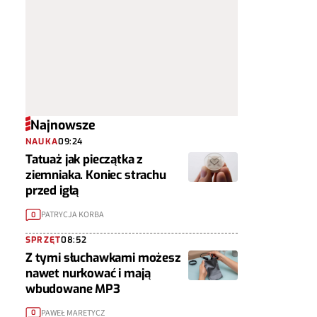
Najnowsze
NAUKA
09:24
Tatuaż jak pieczątka z
ziemniaka. Koniec strachu
przed igłą
PATRYCJA KORBA
0
SPRZĘT
08:52
Z tymi słuchawkami możesz
nawet nurkować i mają
wbudowane MP3
PAWEŁ MARETYCZ
0