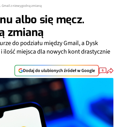
z. Gmail z niewygodną zmianą
nu albo się męcz.
ą zmianą
urze do podziału między Gmail, a Dysk
i ilość miejsca dla nowych kont drastycznie
Dodaj do ulubionych źródeł w Google
6