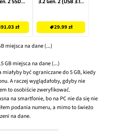
en. 2 SSD
3.2 Gen. 2 (USB 3.1),
ebieski
Odczyt 80 Mb/s,
Zapis 20 Mb/s
29.99 zł
Czarny
91.03 zł
29.99 zł
 miejsca na dane (...)
 GB miejsca na dane (...)
a miałyby być ograniczane do 5 GB, kiedy
nu. A raczej wyglądałoby, gdyby nie
łem to osobiście zweryfikować.
na na smartfonie, bo na PC nie da się nie
łem podania numeru, a mimo to świeżo
zeni na dane.