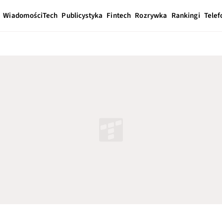
Wiadomości
Tech
Publicystyka
Fintech
Rozrywka
Rankingi
Telef