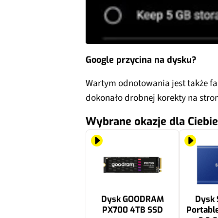
Google przycina na dysku?
Wartym odnotowania jest także fa
dokonało drobnej korekty na stron
Wybrane okazje dla Ciebie
Dysk GOODRAM
Dysk
PX700 4TB SSD
Portabl