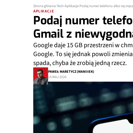
Strona główna
Tech
Aplikacje
Podaj numer telefonu albo się męc
APLIKACJE
Podaj numer telefo
Gmail z niewygodn
Google daje 15 GB przestrzeni w chm
Google. To się jednak powoli zmienia 
spada, chyba że zrobią jedną rzecz.
PAWEŁ MARETYCZ (MANIIIEK)
15 MAJ 2026