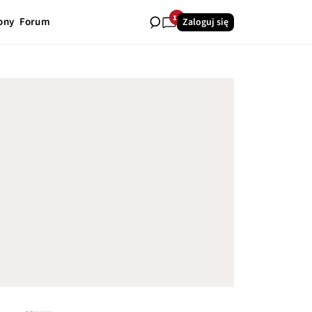
13
ony
Forum
Zaloguj się