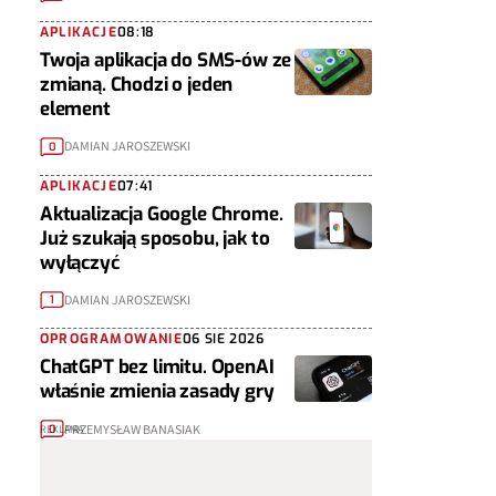
APLIKACJE
08:18
Twoja aplikacja do SMS-ów ze
zmianą. Chodzi o jeden
element
DAMIAN JAROSZEWSKI
0
APLIKACJE
07:41
Aktualizacja Google Chrome.
Już szukają sposobu, jak to
wyłączyć
DAMIAN JAROSZEWSKI
1
OPROGRAMOWANIE
06 SIE 2026
ChatGPT bez limitu. OpenAI
właśnie zmienia zasady gry
PRZEMYSŁAW BANASIAK
0