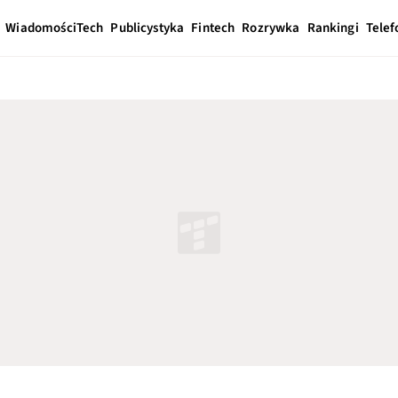
Wiadomości
Tech
Publicystyka
Fintech
Rozrywka
Rankingi
Telef