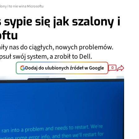
lony i to nie wina Microsoftu
ypie się jak szalony i
oftu
aiły nas do ciągłych, nowych problemów.
suł swój system, a zrobił to Dell.
Dodaj do ulubionych źródeł w Google
0