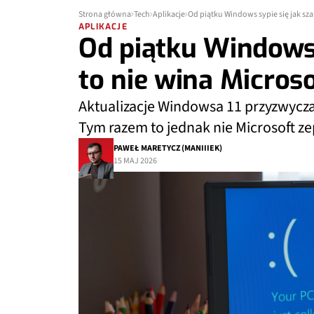
Strona główna
Tech
Aplikacje
Od piątku Windows sypie się jak sza
APLIKACJE
Od piątku Windows s
to nie wina Micros
Aktualizacje Windowsa 11 przyzwycz
Tym razem to jednak nie Microsoft zep
PAWEŁ MARETYCZ (MANIIIEK)
15 MAJ 2026