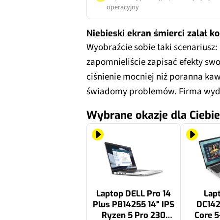
operacyjny
Niebieski ekran śmierci zalał k
Wyobraźcie sobie taki scenariusz: 
zapomnieliście zapisać efekty swoj
ciśnienie mocniej niż poranna kaw
świadomy problemów. Firma wyda
Wybrane okazje dla Ciebie
Laptop DELL Pro 14
Lap
Plus PB14255 14" IPS
DC142
Ryzen 5 Pro 230
Core 5