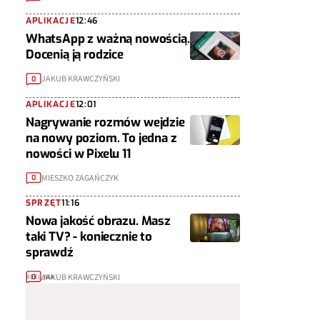
APLIKACJE
12:46
WhatsApp z ważną nowością.
Docenią ją rodzice
JAKUB KRAWCZYŃSKI
0
APLIKACJE
12:01
Nagrywanie rozmów wejdzie
na nowy poziom. To jedna z
nowości w Pixelu 11
MIESZKO ZAGAŃCZYK
0
SPRZĘT
11:16
Nowa jakość obrazu. Masz
taki TV? - koniecznie to
sprawdź
JAKUB KRAWCZYŃSKI
0