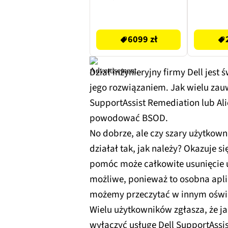
16GB RAM 512GB
RAM 
SSD Windows 11
Windo
6849 zł
2969 zł
Professional
6099 zł
Dział inżynieryjny firmy Dell jes
jego rozwiązaniem. Jak wielu zauw
SupportAssist Remediation lub A
powodować BSOD.
No dobrze, ale czy szary użytkow
działał tak, jak należy? Okazuje si
pomóc może całkowite usunięcie u
możliwe, ponieważ to osobna apli
możemy przeczytać w innym oświ
Wielu użytkowników zgłasza, że ​​j
wyłączyć usługę Dell SupportAssi