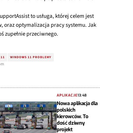
SupportAssist to usługa, której celem jest
 oraz optymalizacja pracy systemu. Jak
coś zupełnie przeciwnego.
 11
WINDOWS 11 PROBLEMY
com
APLIKACJE
13:48
Nowa aplikacja dla
polskich
kierowców. To
dość dziwny
projekt