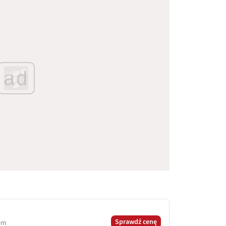
ad
Sprawdź cenę
tem