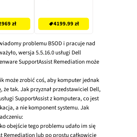
512GB SSD
RAM 512GB SSD
ws 11 Home
Windows 11
4199.99 zł
Professional,
2969 zł
4199.99 zł
Funkcje AI
t świadomy problemu BSOD i pracuje nad
ażyło, wersja 5.5.16.0 usługi Dell
lienware SupportAssist Remediation może
nik może zrobić coś, aby komputer jednak
ę, że tak. Jak przyznał przedstawiciel Dell,
sługi SupportAssist z komputera, co jest
kacja, a nie komponent systemu. Jak
adczeniu:
ako obejście tego problemu udało im się
st Remediation lub po prostu całkowicie