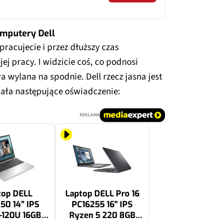
omputery Dell
pracujecie i przez dłuższy czas
ej pracy. I widzicie coś, co podnosi
a wylana na spodnie. Dell rzecz jasna jest
ła następujące oświadczenie:
REKLAMA
top DELL
Laptop DELL Pro 16
50 14" IPS
PC16255 16" IPS
-120U 16GB
Ryzen 5 220 8GB