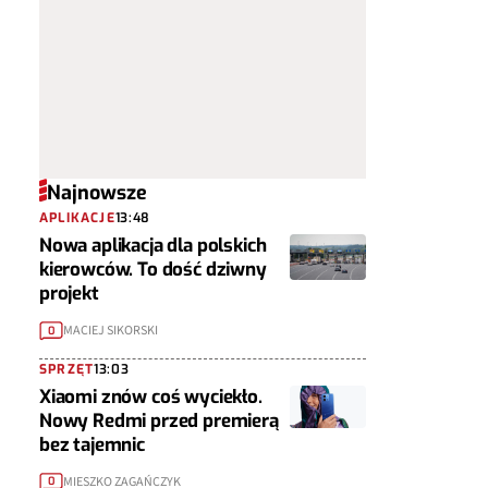
Najnowsze
APLIKACJE
13:48
Nowa aplikacja dla polskich
kierowców. To dość dziwny
projekt
MACIEJ SIKORSKI
0
SPRZĘT
13:03
Xiaomi znów coś wyciekło.
Nowy Redmi przed premierą
bez tajemnic
MIESZKO ZAGAŃCZYK
0