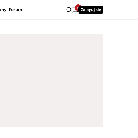
26
ony
Forum
Zaloguj się