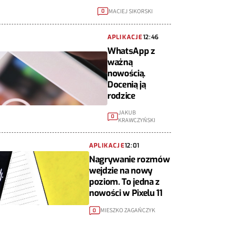
MACIEJ SIKORSKI
0
APLIKACJE
12:46
WhatsApp z
ważną
nowością.
Docenią ją
rodzice
JAKUB
0
KRAWCZYŃSKI
APLIKACJE
12:01
Nagrywanie rozmów
wejdzie na nowy
poziom. To jedna z
nowości w Pixelu 11
MIESZKO ZAGAŃCZYK
0