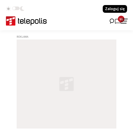
Zaloguj się
18