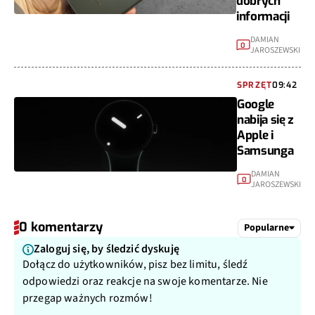
informacji
DAMIAN
0
JAROSZEWSKI
SPRZĘT
09:42
Google
nabija się z
Apple i
Samsunga
DAMIAN
0
JAROSZEWSKI
0 komentarzy
Popularne
Zaloguj się, by śledzić dyskuję
Dołącz do użytkowników, pisz bez limitu, śledź
odpowiedzi oraz reakcje na swoje komentarze. Nie
przegap ważnych rozmów!