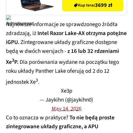
DLSS 3 Windows 11 Home,
3699 zł
Kup teraz
Funkcje AI
Najnowsze informacje ze sprawdzonego źródła
zdradzają, iż
Intel Razor Lake-AX otrzyma potężne
iGPU.
Zintegrowane układy graficzne dostępne
będą w dwóch wersjach -
z 16 lub 32 rdzeniami
3
Xe
P.
Dla porównania wydane na początku tego
roku układy Panther Lake oferują od 2 do 12
3
jednostek Xe
.
Xe3p
— Jaykihn (@jaykihn0)
May 14, 2026
Co to oznacza w praktyce?
To nie będą proste
zintegrowane układy graficzne, a APU