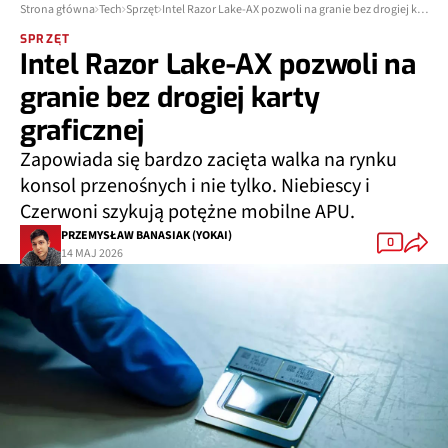
Strona główna
Tech
Sprzęt
Intel Razor Lake-AX pozwoli na granie bez drogiej karty graficznej
SPRZĘT
Intel Razor Lake-AX pozwoli na
granie bez drogiej karty
graficznej
Zapowiada się bardzo zacięta walka na rynku
konsol przenośnych i nie tylko. Niebiescy i
Czerwoni szykują potężne mobilne APU.
PRZEMYSŁAW BANASIAK (YOKAI)
0
14 MAJ 2026