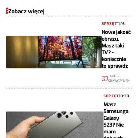
Zobacz więcej
SPRZĘT
11:16
Nowa jakość
obrazu.
Masz taki
TV? -
koniecznie
to sprawdź
JAKUB
0
KRAWCZYŃSKI
SPRZĘT
10:30
Masz
Samsunga
Galaxy
S23? Nie
mam
dobrych