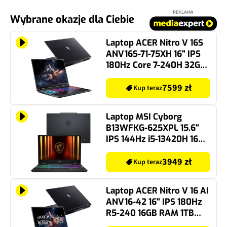
REKLAMA
Wybrane okazje dla Ciebie
Laptop ACER Nitro V 16S
ANV16S-71-75XH 16" IPS
180Hz Core 7-240H 32GB
RAM 2TB SSD GeForce
RTX5070 DLSS 4, Funkcje
7599 zł
Kup teraz
AI
Laptop MSI Cyborg
B13WFKG-625XPL 15.6"
IPS 144Hz i5-13420H 16GB
RAM 512GB SSD GeForce
RTX 5060 DLSS 4
3949 zł
Kup teraz
Laptop ACER Nitro V 16 AI
ANV16-42 16" IPS 180Hz
R5-240 16GB RAM 1TB
SSD GeForce RTX4050