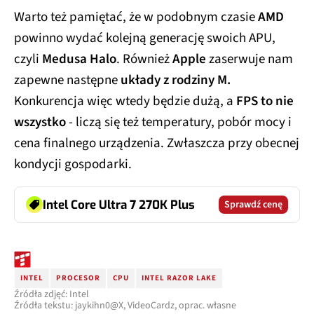
Warto też pamiętać, że w podobnym czasie
AMD
powinno wydać kolejną generację swoich APU,
czyli
Medusa Halo
. Również
Apple
zaserwuje nam
zapewne następne
układy z rodziny M.
Konkurencja więc wtedy będzie dużą, a
FPS to nie
wszystko
- liczą się też temperatury, pobór mocy i
cena finalnego urządzenia. Zwłaszcza przy obecnej
kondycji gospodarki.
Intel Core Ultra 7 270K Plus
Sprawdź cenę
INTEL
PROCESOR
CPU
INTEL RAZOR LAKE
Źródła zdjęć: Intel
Źródła tekstu: jaykihn0@X, VideoCardz, oprac. własne