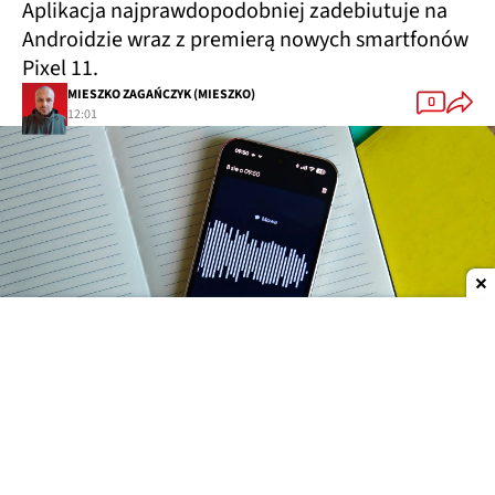
Aplikacja najprawdopodobniej zadebiutuje na
Androidzie wraz z premierą nowych smartfonów
Pixel 11.
MIESZKO ZAGAŃCZYK (MIESZKO)
0
12:01
Dodaj do ulubionych źródeł w Google
Funkcja nosi nazwę
Conversation Capture