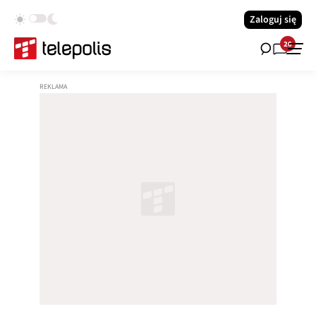
Zaloguj się
20