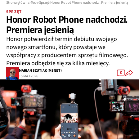
Strona główna
Tech
Sprzęt
Honor Robot Phone nadchodzi. Premiera jesienią
SPRZĘT
Honor Robot Phone nadchodzi.
Premiera jesienią
Honor potwierdził termin debiutu swojego
nowego smartfonu, który powstaje we
współpracy z producentem sprzętu filmowego.
Premiera odbędzie się za kilka miesięcy.
MARIAN SZUTIAK (MSNET)
0
15 MAJ 2026