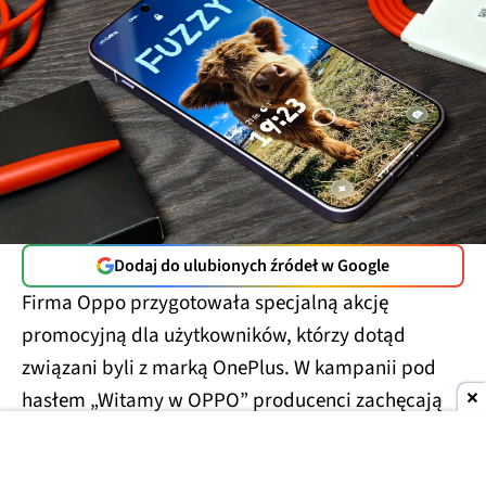
Dodaj do ulubionych źródeł w Google
Firma Oppo przygotowała specjalną akcję
promocyjną dla użytkowników, którzy dotąd
związani byli z marką OnePlus. W kampanii pod
hasłem „Witamy w OPPO” producenci zachęcają
do
zainteresowania się nową ofertą i powiązania
konta OnePlus z kontem Oppo
, oferując w zamian