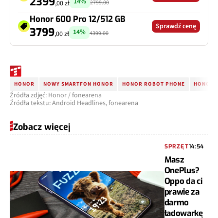
2399
14%
2799.00
,00 zł
Honor 600 Pro 12/512 GB
Sprawdź cenę
3799
14%
4399.00
,00 zł
HONOR
NOWY SMARTFON HONOR
HONOR ROBOT PHONE
HONOR 
Źródła zdjęć: Honor / fonearena
Źródła tekstu: Android Headlines, fonearena
Zobacz więcej
SPRZĘT
14:54
Masz
OnePlus?
Oppo da ci
prawie za
darmo
ładowarkę