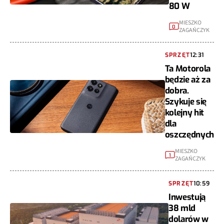
80 W
MIESZKO
0
ZAGAŃCZYK
SPRZĘT
12:31
Ta Motorola
będzie aż za
dobra.
Szykuje się
kolejny hit
dla
oszczędnych
MIESZKO
1
ZAGAŃCZYK
SPRZĘT
10:59
Inwestują
38 mld
dolarów w