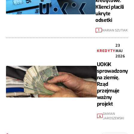
kredytowe.
Klienci płacili
ukryte
odsetki
MARIAN SZUTIAK
1
23
KREDYTY
MAJ
2026
UOKiK
sprowadzony
na ziemię.
Rząd
przejmuje
ważny
projekt
DAMIAN
4
JAROSZEWSKI