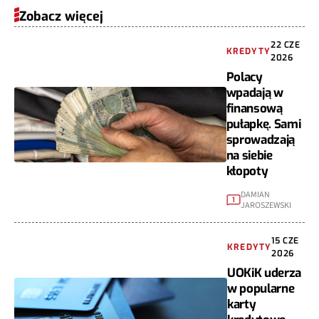
Zobacz więcej
22 CZE
KREDYTY
2026
Polacy
wpadają w
finansową
pułapkę. Sami
sprowadzają
na siebie
kłopoty
DAMIAN
1
JAROSZEWSKI
15 CZE
KREDYTY
2026
UOKiK uderza
w popularne
karty