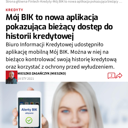
Strona główna
Fintech
Kredyty
Mój BIK to nowa aplikacja pokazująca bieżący dostęp do historii kredytowej
KREDYTY
Mój BIK to nowa aplikacja
pokazująca bieżący dostęp do
historii kredytowej
Biuro Informacji Kredytowej udostępniło
aplikację mobilną Mój BIK. Można w niej na
bieżąco kontrolować swoją historię kredytową
oraz korzystać z ochrony przed wyłudzeniem.
MIESZKO ZAGAŃCZYK (MIESZKO)
2
18 STY 2021