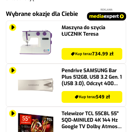
REKLAMA
Wybrane okazje dla Ciebie
Maszyna do szycia
ŁUCZNIK Teresa
734.99 zł
Kup teraz
Pendrive SAMSUNG Bar
Plus 512GB, USB 3.2 Gen. 1
(USB 3.0), Odczyt 400
Mb/s Srebrny
549 zł
Kup teraz
Telewizor TCL 55C8L 55"
SQD-MINILED 4K 144 Hz
Google TV Dolby Atmos