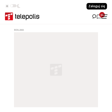
Zaloguj się
14