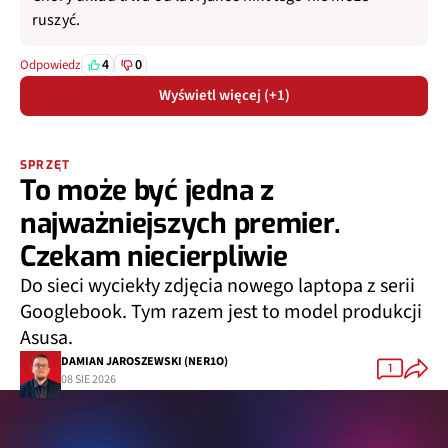
ruszyć.
4
0
Odpowiedz
Wyświetl więcej (+1)
SPRZĘT
To może być jedna z
najważniejszych premier.
Czekam niecierpliwie
Do sieci wyciekły zdjęcia nowego laptopa z serii
Googlebook. Tym razem jest to model produkcji
Asusa.
DAMIAN JAROSZEWSKI (NER1O)
1
08 SIE 2026