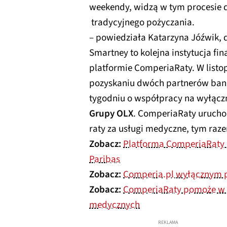
weekendy, widzą w tym procesie
tradycyjnego pożyczania.
–
powiedziała Katarzyna Jóźwik, 
Smartney to kolejna instytucja fi
platformie ComperiaRaty. W listo
pozyskaniu dwóch partnerów ban
tygodniu o współpracy na wyłącz
Grupy OLX
. ComperiaRaty urucho
raty za usługi medyczne, tym raz
Zobacz:
Platforma ComperiaRaty
Paribas
Zobacz:
Comperia.pl wyłącznym
Zobacz:
ComperiaRaty pomoże w 
medycznych