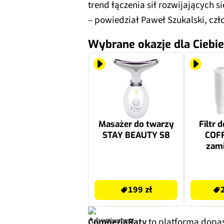
trend łączenia sił rozwijających si
–
powiedział Paweł Szukalski, czł
Wybrane okazje dla Ciebie
Masażer do twarzy
Filtr 
STAY BEAUTY S8
COFF
zami
ekspr
Melit
199 zł
24.99 zł
199 zł
ComperiaRaty
to platforma dopas