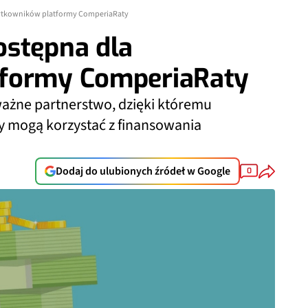
żytkowników platformy ComperiaRaty
ostępna dla
tformy ComperiaRaty
ważne partnerstwo, dzięki któremu
 mogą korzystać z finansowania
Dodaj do ulubionych źródeł w Google
0