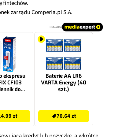
ę fintechów.
onek zarządu Comperia.pl S.A.
REKLAMA
do ekspresu
Baterie AA LR6
IX CF103
VARTA Energy (40
ennik do
szt.)
esu Krups,
ta, Nivona
70.64 zł
24.99 zł
70.64 zł
owująca kredyt lub pożyczkę, a wkrótce