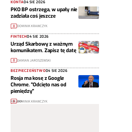
KONTA
04 SIE 2026
PKO BP ostrzega, w upały nie
zadziała coś jeszcze
DOMINIK KRAWCZYK
0
FINTECH
04 SIE 2026
Urząd Skarbowy z ważnym
komunikatem. Zapisz tę datę
DAMIAN JAROSZEWSKI
0
BEZPIECZEŃSTWO
04 SIE 2026
Rosja ma kosę z Google
Chrome. "Odcięto nas od
pieniędzy"
DOMINIK KRAWCZYK
8