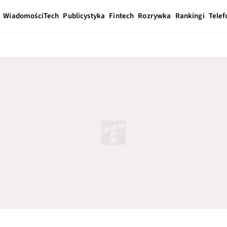
Wiadomości
Tech
Publicystyka
Fintech
Rozrywka
Rankingi
Telef