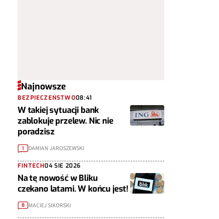
Najnowsze
BEZPIECZEŃSTWO
08:41
W takiej sytuacji bank
zablokuje przelew. Nic nie
poradzisz
DAMIAN JAROSZEWSKI
1
FINTECH
04 SIE 2026
Na tę nowość w Bliku
czekano latami. W końcu jest!
MACIEJ SIKORSKI
8