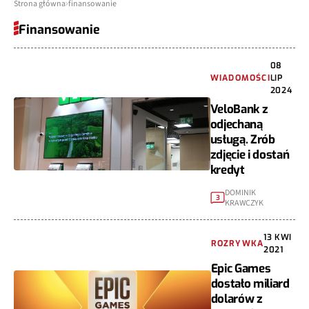
Strona główna
finansowanie
Finansowanie
08
WIADOMOŚCI
LIP
2024
VeloBank z
odjechaną
usługą. Zrób
zdjęcie i dostań
kredyt
DOMINIK
3
KRAWCZYK
13 KWI
ROZRYWKA
2021
Epic Games
dostało miliard
dolarów z