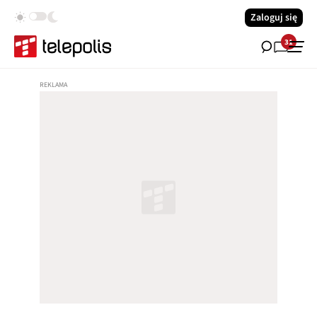
Zaloguj się
31