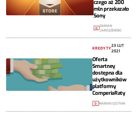
czego aż 200
mln przekazało
Sony
DAMIAN
0
JAROSZEWSKI
23 LUT
KREDYTY
2021
Oferta
Smartney
dostępna dla
użytkowników
platformy
ComperiaRaty
MARIAN SZUTIAK
0