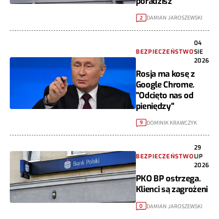
poradzisz
DAMIAN JAROSZEWSKI
2
04
BEZPIECZEŃSTWO
SIE
2026
Rosja ma kosę z
Google Chrome.
"Odcięto nas od
pieniędzy"
DOMINIK KRAWCZYK
9
29
BEZPIECZEŃSTWO
LIP
2026
PKO BP ostrzega.
Klienci są zagrożeni
DAMIAN JAROSZEWSKI
0