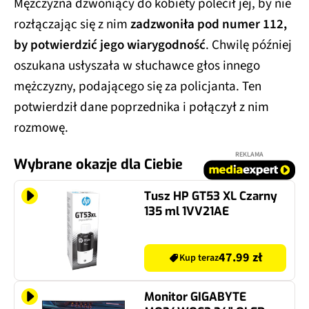
Mężczyzna dzwoniący do kobiety polecił jej, by nie
rozłączając się z nim
zadzwoniła pod numer 112,
by potwierdzić jego wiarygodność
. Chwilę później
oszukana usłyszała w słuchawce głos innego
mężczyzny, podającego się za policjanta. Ten
potwierdził dane poprzednika i połączył z nim
rozmowę.
REKLAMA
Wybrane okazje dla Ciebie
Tusz HP GT53 XL Czarny
135 ml 1VV21AE
47.99 zł
Kup teraz
Monitor GIGABYTE