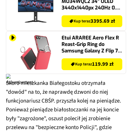
MO34WQC2 34" OLED
3440x1440px 240Hz 0.03
ms [GTG] Curved
3395.69 zł
Kup teraz
Etui ARAREE Aero Flex R
Reast-Grip Ring do
Samsung Galaxy Z Flip 7
Różowy
119.99 zł
Kup teraz
Skoro mieszkanka Białegostoku otrzymała
"dowód" na to, że naprawdę dzwoni do niej
funkcjonariusz CBŚP. przyszła kolej na pieniądze.
Ponieważ pieniądze białostoczanki na jej koncie
były "zagrożone", oszust polecił jej zrobienie
przelewu na "bezpieczne konto Policji", gdzie