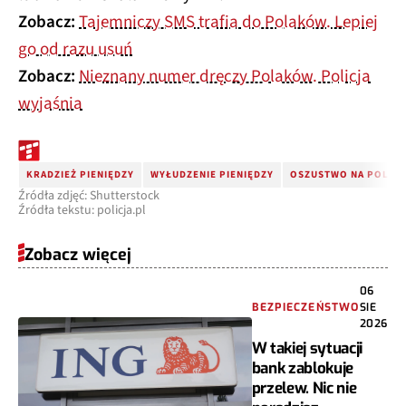
Zobacz:
Tajemniczy SMS trafia do Polaków. Lepiej
go od razu usuń
Zobacz:
Nieznany numer dręczy Polaków. Policja
wyjaśnia
KRADZIEŻ PIENIĘDZY
WYŁUDZENIE PIENIĘDZY
OSZUSTWO NA POLICJ
Źródła zdjęć: Shutterstock
Źródła tekstu: policja.pl
Zobacz więcej
06
BEZPIECZEŃSTWO
SIE
2026
W takiej sytuacji
bank zablokuje
przelew. Nic nie