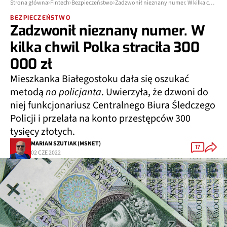
Strona główna
Fintech
Bezpieczeństwo
Zadzwonił nieznany numer. W kilka chwil Polka straciła 300 000 zł
BEZPIECZEŃSTWO
Zadzwonił nieznany numer. W
kilka chwil Polka straciła 300
000 zł
Mieszkanka Białegostoku dała się oszukać
metodą
na policjanta
. Uwierzyła, że dzwoni do
niej funkcjonariusz Centralnego Biura Śledczego
Policji i przelała na konto przestępców 300
tysięcy złotych.
MARIAN SZUTIAK (MSNET)
17
02 CZE 2022